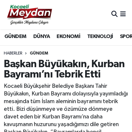
Nöbetçi Eczaneler
GÜNDEM
DÜNYA
EKONOMİ
TEKNOLOJİ
SPO
Hava Durumu
Trafik Durumu
HABERLER
GÜNDEM
Başkan Büyükakın, Kurban
Süper Lig Puan Durumu ve Fikstür
Bayramı’nı Tebrik Etti
Tüm Manşetler
Kocaeli Büyükşehir Belediye Başkanı Tahir
Büyükakın, Kurban Bayramı dolayısıyla yayımladığı
Son Dakika Haberleri
mesajında tüm İslam aleminin bayramını tebrik
etti. Bizi düşünmeye ve özümüze dönmeye
Haber Arşivi
davet eden bir Kurban Bayramı’na daha
kavuşmanın huzurunu yaşadığımızı dile getiren
Başkan Büyükakın, ”Bayramlarda bencil