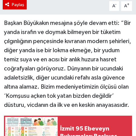
Paylaş
-
+
A
A
Başkan Büyükakın mesajına şöyle devam etti: “Bir
yanda israfın ve doymak bilmeyen bir tüketim
çılgınlığının pençesinde kıvranan modern şehirleri,
diğer yanda ise bir lokma ekmeğe, bir yudum
temiz suya ve en acısı bir anlık huzura hasret
coğrafyaları görüyoruz. Dünyanın bir ucundaki
adaletsizlik, diğer ucundaki refahı asla güvence
altına alamaz. Bizim medeniyetimizin ölçüsü olan
‘Komşusu açken tok yatan bizden değildir’
düsturu, vicdanın da ilk ve en keskin anayasasıdır.
İzmit 95 Ebeveyn