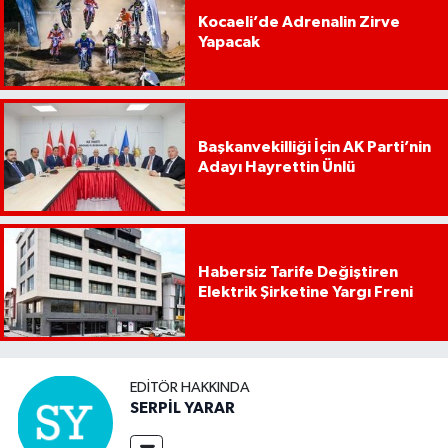
Kocaeli’de Adrenalin Zirve
Yapacak
Başkanvekilliği İçin AK Parti’nin
Adayı Hayrettin Ünlü
Habersiz Tarife Değiştiren
Elektrik Şirketine Yargı Freni
EDITÖR HAKKINDA
SERPİL YARAR