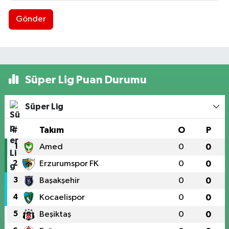
Gönder
Süper Lig Puan Durumu
Süper Lig
#
Takım
O
P
1
Amed
0
0
2
Erzurumspor FK
0
0
3
Başakşehir
0
0
4
Kocaelispor
0
0
5
Beşiktaş
0
0