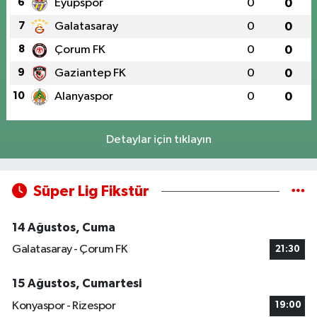
6
Eyüpspor
0
0
7
Galatasaray
0
0
8
Çorum FK
0
0
9
Gaziantep FK
0
0
10
Alanyaspor
0
0
Detaylar için tıklayın
Süper Lig Fikstür
14 Ağustos, Cuma
Galatasaray - Çorum FK
21:30
15 Ağustos, Cumartesi
Konyaspor - Rizespor
19:00