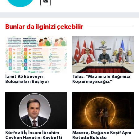
Bunlar da ilginizi çekebilir
İzmit 95 Ebeveyn
Talus: “Mazimizle Bağımızı
Buluşmaları Başlıyor
Koparmayacağız”
Körfezli İş İnsanı İbrahim
Macera, Doğa ve Keşif Aynı
Ceyhan Hayatını Kaybetti
Rotada Buluştu