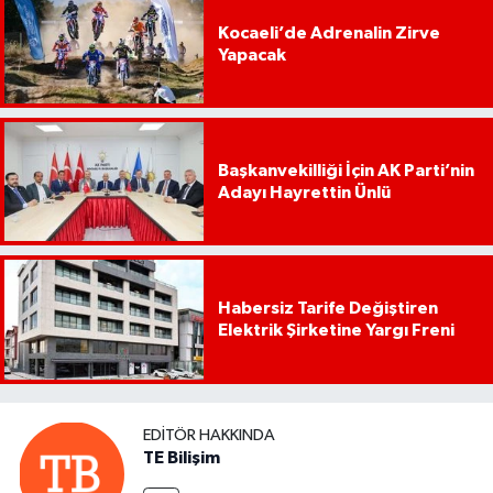
Kocaeli’de Adrenalin Zirve
Yapacak
Başkanvekilliği İçin AK Parti’nin
Adayı Hayrettin Ünlü
Habersiz Tarife Değiştiren
Elektrik Şirketine Yargı Freni
EDITÖR HAKKINDA
TE Bilişim