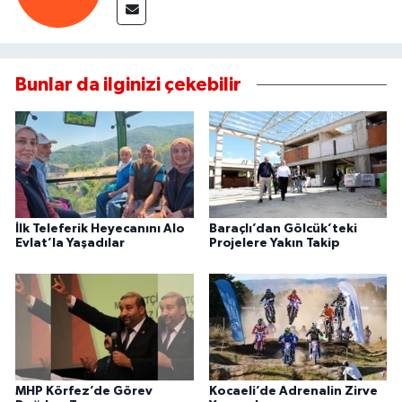
Bunlar da ilginizi çekebilir
İlk Teleferik Heyecanını Alo
Baraçlı’dan Gölcük’teki
Evlat’la Yaşadılar
Projelere Yakın Takip
MHP Körfez’de Görev
Kocaeli’de Adrenalin Zirve