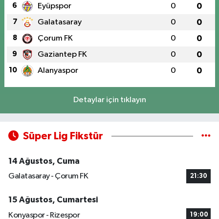
6
Eyüpspor
0
0
7
Galatasaray
0
0
8
Çorum FK
0
0
9
Gaziantep FK
0
0
10
Alanyaspor
0
0
Detaylar için tıklayın
Süper Lig Fikstür
14 Ağustos, Cuma
Galatasaray - Çorum FK
21:30
15 Ağustos, Cumartesi
Konyaspor - Rizespor
19:00