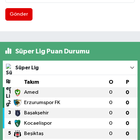
Gönder
Süper Lig Puan Durumu
Süper Lig
#
Takım
O
P
1
Amed
0
0
2
Erzurumspor FK
0
0
3
Başakşehir
0
0
4
Kocaelispor
0
0
5
Beşiktaş
0
0