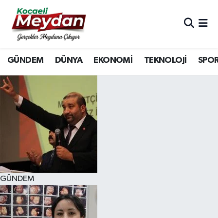
Nöbetçi Eczaneler
GÜNDEM
DÜNYA
EKONOMİ
TEKNOLOJİ
SPO
Hava Durumu
Trafik Durumu
Süper Lig Puan Durumu ve Fikstür
Tüm Manşetler
Son Dakika Haberleri
GÜNDEM
Haber Arşivi