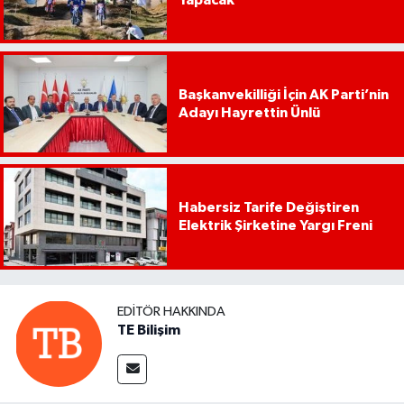
Başkanvekilliği İçin AK Parti’nin
Adayı Hayrettin Ünlü
Habersiz Tarife Değiştiren
Elektrik Şirketine Yargı Freni
EDITÖR HAKKINDA
TE Bilişim