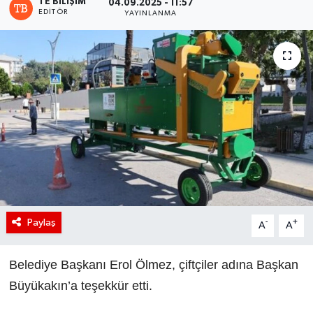
TE BILIŞIM
04.09.2025 - 11:57
EDITÖR
YAYINLANMA
Paylaş
-
+
A
A
Belediye Başkanı Erol Ölmez, çiftçiler adına Başkan
Büyükakın’a teşekkür etti.