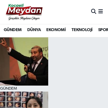
Nöbetçi Eczaneler
GÜNDEM
DÜNYA
EKONOMİ
TEKNOLOJİ
SPO
Hava Durumu
Trafik Durumu
Süper Lig Puan Durumu ve Fikstür
Tüm Manşetler
Son Dakika Haberleri
GÜNDEM
Haber Arşivi