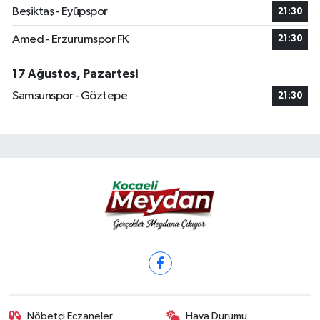
Beşiktaş - Eyüpspor
21:30
Amed - Erzurumspor FK
21:30
17 Ağustos, Pazartesi
Samsunspor - Göztepe
21:30
Nöbetçi Eczaneler
Hava Durumu