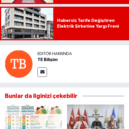
Habersiz Tarife Değiştiren
Elektrik Şirketine Yargı Freni
EDITÖR HAKKINDA
TE Bilişim
Bunlar da ilginizi çekebilir