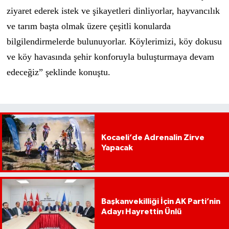
ziyaret ederek istek ve şikayetleri dinliyorlar, hayvancılık
ve tarım başta olmak üzere çeşitli konularda
bilgilendirmelerde bulunuyorlar. Köylerimizi, köy dokusu
ve köy havasında şehir konforuyla buluşturmaya devam
edeceğiz” şeklinde konuştu.
Kocaeli’de Adrenalin Zirve
Yapacak
Başkanvekilliği İçin AK Parti’nin
Adayı Hayrettin Ünlü