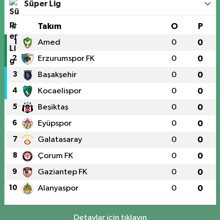
Süper Lig
#
Takım
O
P
1
Amed
0
0
2
Erzurumspor FK
0
0
3
Başakşehir
0
0
4
Kocaelispor
0
0
5
Beşiktaş
0
0
6
Eyüpspor
0
0
7
Galatasaray
0
0
8
Çorum FK
0
0
9
Gaziantep FK
0
0
10
Alanyaspor
0
0
Detaylar için tıklayın