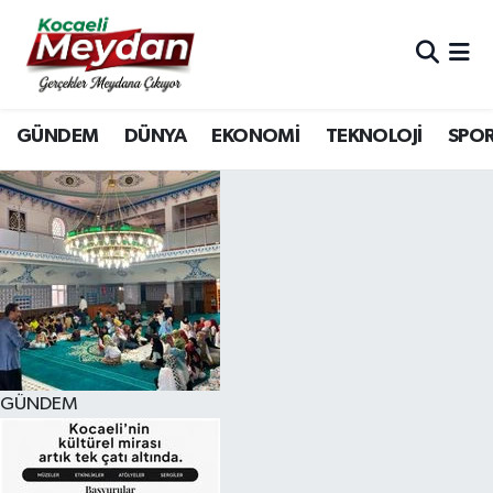
Nöbetçi Eczaneler
GÜNDEM
DÜNYA
EKONOMİ
TEKNOLOJİ
SPO
Hava Durumu
Trafik Durumu
Süper Lig Puan Durumu ve Fikstür
Tüm Manşetler
Son Dakika Haberleri
GÜNDEM
Haber Arşivi