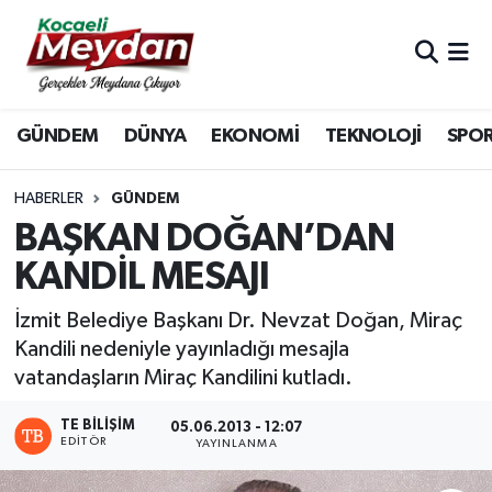
Nöbetçi Eczaneler
GÜNDEM
DÜNYA
EKONOMİ
TEKNOLOJİ
SPO
Hava Durumu
Trafik Durumu
HABERLER
GÜNDEM
BAŞKAN DOĞAN’DAN
Süper Lig Puan Durumu ve Fikstür
KANDİL MESAJI
Tüm Manşetler
İzmit Belediye Başkanı Dr. Nevzat Doğan, Miraç
Kandili nedeniyle yayınladığı mesajla
Son Dakika Haberleri
vatandaşların Miraç Kandilini kutladı.
Haber Arşivi
TE BILIŞIM
05.06.2013 - 12:07
EDITÖR
YAYINLANMA