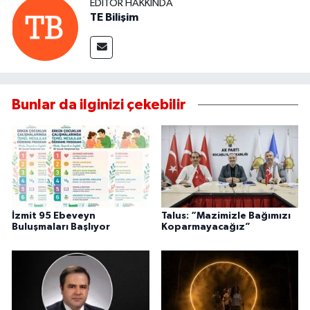
EDITÖR HAKKINDA
TE Bilişim
Bunlar da ilginizi çekebilir
İzmit 95 Ebeveyn
Talus: “Mazimizle Bağımızı
Buluşmaları Başlıyor
Koparmayacağız”