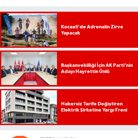
Kocaeli’de Adrenalin Zirve
Yapacak
Başkanvekilliği İçin AK Parti’nin
Adayı Hayrettin Ünlü
Habersiz Tarife Değiştiren
Elektrik Şirketine Yargı Freni