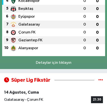
4
Kocaelispor
0
0
5
Beşiktaş
0
0
6
Eyüpspor
0
0
7
Galatasaray
0
0
8
Çorum FK
0
0
9
Gaziantep FK
0
0
10
Alanyaspor
0
0
Detaylar için tıklayın
Süper Lig Fikstür
14 Ağustos, Cuma
Galatasaray - Çorum FK
21:30