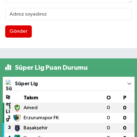
Gönder
Süper Lig Puan Durumu
Süper Lig
#
Takım
O
P
1
Amed
0
0
2
Erzurumspor FK
0
0
3
Başakşehir
0
0