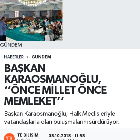
GÜNDEM
HABERLER
GÜNDEM
BAŞKAN
KARAOSMANOĞLU,
‘’ÖNCE MİLLET ÖNCE
MEMLEKET’’
Başkan Karaosmanoğlu, Halk Meclisleriyle
vatandaşlarla olan buluşmalarını sürdürüyor.
TE BILIŞIM
08.10.2018 - 11:58
EDITÖR