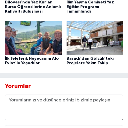
Dilovası'nda Yaz Kur'an
İlim Yayma Cemiyeti Yaz
Kursu Öğrencilerine Anlamlı
Eğitim Programı
Kahvaltı Buluşması
Tamamlandı
İlk Teleferik Heyecanını Alo
Baraçlı’dan Gölcük’teki
Evlat’la Yaşadılar
Projelere Yakın Takip
Yorumlar