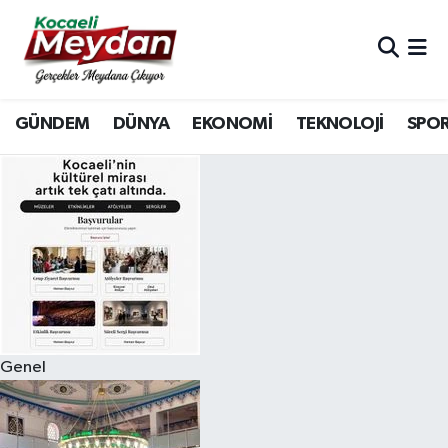
Nöbetçi Eczaneler
GÜNDEM
DÜNYA
EKONOMİ
TEKNOLOJİ
SPO
Hava Durumu
Trafik Durumu
Süper Lig Puan Durumu ve Fikstür
Tüm Manşetler
Son Dakika Haberleri
Genel
Haber Arşivi