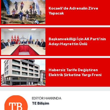
Kocaeli’de Adrenalin Zirve
Yapacak
Başkanvekilliği İçin AK Parti’nin
Adayı Hayrettin Ünlü
Habersiz Tarife Değiştiren
Elektrik Şirketine Yargı Freni
EDITÖR HAKKINDA
TE Bilişim