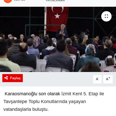
YAYINLANMA
Paylaş
-
+
A
A
Karaosmanoğlu son olarak
İzmit Kent 5. Etap ile
Tavşantepe Toplu Konutlarında yaşayan
vatandaşlarla buluştu.