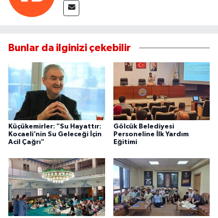
Bunlar da ilginizi çekebilir
Küçükemirler: "Su Hayattır:
Gölcük Belediyesi
Kocaeli’nin Su Geleceği İçin
Personeline İlk Yardım
Acil Çağrı"
Eğitimi