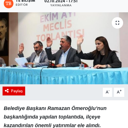
TE BILIŞIM
02.10.2024 - 17:51
EDITÖR
YAYINLANMA
Paylaş
-
+
A
A
Belediye Başkanı Ramazan Ömeroğlu’nun
başkanlığında yapılan toplantıda, ilçeye
kazandırılan önemli yatırımlar ele alındı.