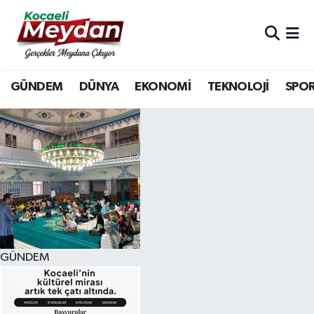
Nöbetçi Eczaneler
GÜNDEM
DÜNYA
EKONOMİ
TEKNOLOJİ
SPO
Hava Durumu
Trafik Durumu
Süper Lig Puan Durumu ve Fikstür
Tüm Manşetler
Son Dakika Haberleri
GÜNDEM
Haber Arşivi