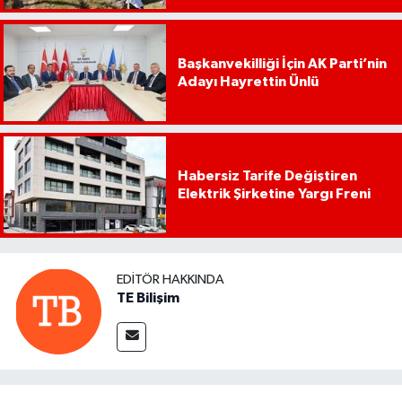
Başkanvekilliği İçin AK Parti’nin
Adayı Hayrettin Ünlü
Habersiz Tarife Değiştiren
Elektrik Şirketine Yargı Freni
EDITÖR HAKKINDA
TE Bilişim