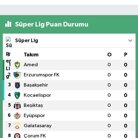
Süper Lig Puan Durumu
Süper Lig
#
Takım
O
P
1
Amed
0
0
2
Erzurumspor FK
0
0
3
Başakşehir
0
0
4
Kocaelispor
0
0
5
Beşiktaş
0
0
6
Eyüpspor
0
0
7
Galatasaray
0
0
8
Çorum FK
0
0