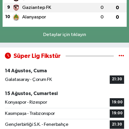
9
Gaziantep FK
0
0
10
Alanyaspor
0
0
Detaylar için tıklayın
Süper Lig Fikstür
14 Ağustos, Cuma
Galatasaray - Çorum FK
21:30
15 Ağustos, Cumartesi
Konyaspor - Rizespor
19:00
Kasımpaşa - Trabzonspor
19:00
Gençlerbirliği S.K. - Fenerbahçe
21:30