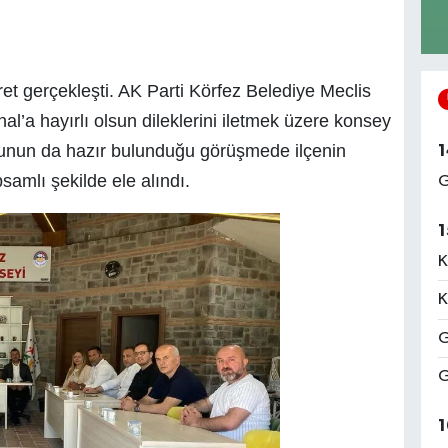
et gerçekleşti. AK Parti Körfez Belediye Meclis
’a hayırlı olsun dileklerini iletmek üzere konsey
ulunun da hazır bulunduğu görüşmede ilçenin
1
samlı şekilde ele alındı.
G
1
K
K
G
G
1