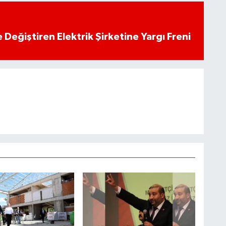
 Değiştiren Elektrik Şirketine Yargı Freni