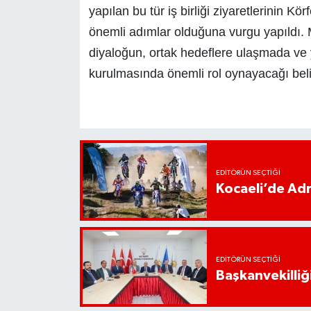
yapılan bu tür iş birliği ziyaretlerinin K
önemli adımlar olduğuna vurgu yapıldı. M
diyaloğun, ortak hedeflere ulaşmada ve 
kurulmasında önemli rol oynayacağı belirt
EDITÖRÜN SEÇTIĞI
Kocaeli’de Adr
EDITÖRÜN SEÇTIĞI
Başkanvekilliği