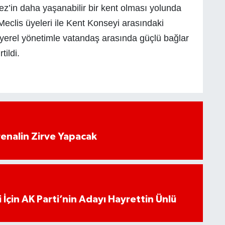
örfez’in daha yaşanabilir bir kent olması yolunda
eclis üyeleri ile Kent Konseyi arasındaki
yerel yönetimle vatandaş arasında güçlü bağlar
ildi.
enalin Zirve Yapacak
 İçin AK Parti’nin Adayı Hayrettin Ünlü