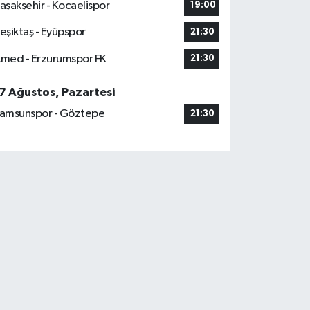
aşakşehir - Kocaelispor
19:00
eşiktaş - Eyüpspor
21:30
med - Erzurumspor FK
21:30
7 Ağustos, Pazartesi
amsunspor - Göztepe
21:30