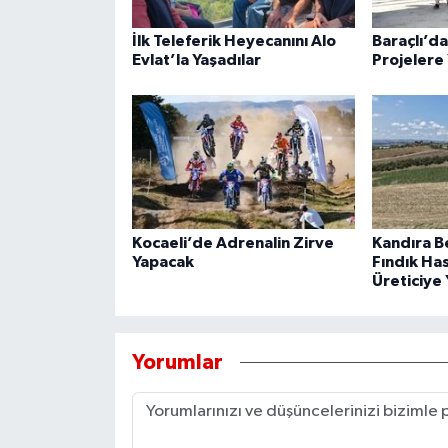
İlk Teleferik Heyecanını Alo
Baraçlı’d
Evlat’la Yaşadılar
Projelere 
Kocaeli’de Adrenalin Zirve
Kandıra B
Yapacak
Fındık Ha
Üreticiye 
Yorumlar