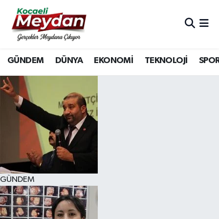
Nöbetçi Eczaneler
GÜNDEM
DÜNYA
EKONOMİ
TEKNOLOJİ
SPO
Hava Durumu
Trafik Durumu
Süper Lig Puan Durumu ve Fikstür
Tüm Manşetler
Son Dakika Haberleri
GÜNDEM
Haber Arşivi