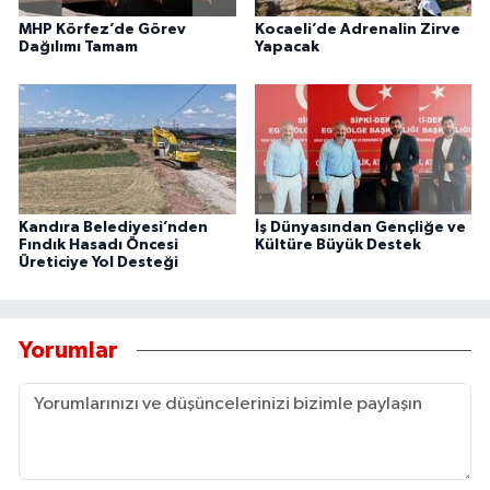
MHP Körfez’de Görev
Kocaeli’de Adrenalin Zirve
Dağılımı Tamam
Yapacak
Kandıra Belediyesi’nden
İş Dünyasından Gençliğe ve
Fındık Hasadı Öncesi
Kültüre Büyük Destek
Üreticiye Yol Desteği
Yorumlar