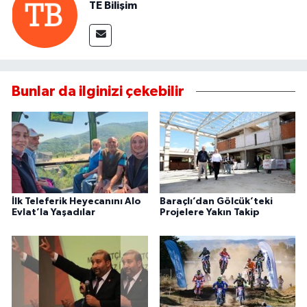
TE Bilişim
Bunlar da ilginizi çekebilir
İlk Teleferik Heyecanını Alo
Baraçlı’dan Gölcük’teki
Evlat’la Yaşadılar
Projelere Yakın Takip