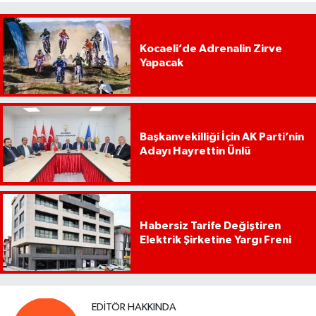
Kocaeli’de Adrenalin Zirve
Yapacak
Başkanvekilliği İçin AK Parti’nin
Adayı Hayrettin Ünlü
Habersiz Tarife Değiştiren
Elektrik Şirketine Yargı Freni
EDITÖR HAKKINDA