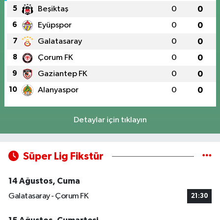
5
Beşiktaş
0
0
6
Eyüpspor
0
0
7
Galatasaray
0
0
8
Çorum FK
0
0
9
Gaziantep FK
0
0
10
Alanyaspor
0
0
Detaylar için tıklayın
Süper Lig Fikstür
14 Ağustos, Cuma
Galatasaray - Çorum FK
21:30