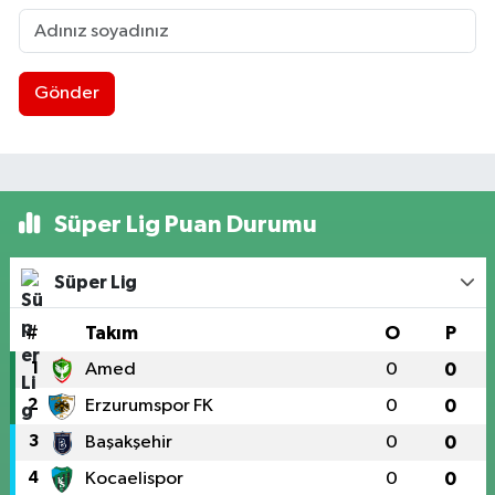
Gönder
Süper Lig Puan Durumu
Süper Lig
#
Takım
O
P
1
Amed
0
0
2
Erzurumspor FK
0
0
3
Başakşehir
0
0
4
Kocaelispor
0
0