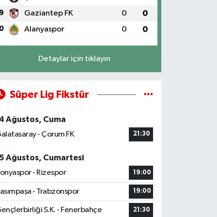
9
Gaziantep FK
0
0
0
Alanyaspor
0
0
Detaylar için tıklayın
Süper Lig Fikstür
4 Ağustos, Cuma
alatasaray - Çorum FK
21:30
5 Ağustos, Cumartesi
onyaspor - Rizespor
19:00
asımpaşa - Trabzonspor
19:00
ençlerbirliği S.K. - Fenerbahçe
21:30