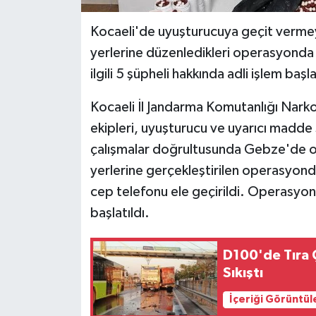
Kocaeli'de uyuşturucuya geçit vermeye
yerlerine düzenledikleri operasyonda 
ilgili 5 şüpheli hakkında adli işlem başla
Kocaeli İl Jandarma Komutanlığı Nark
ekipleri, uyuşturucu ve uyarıcı madde
çalışmalar doğrultusunda Gebze'de op
yerlerine gerçekleştirilen operasyonda
cep telefonu ele geçirildi. Operasyon
başlatıldı.
D100'de Tıra 
Sıkıştı
İçeriği Görüntül