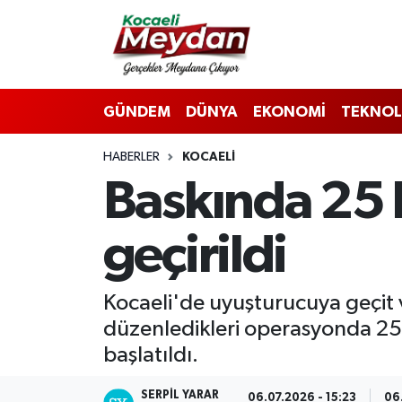
Nöbetçi Eczaneler
GÜNDEM
DÜNYA
EKONOMİ
TEKNOL
Hava Durumu
HABERLER
KOCAELI
Trafik Durumu
Baskında 25 
Süper Lig Puan Durumu ve Fikstür
geçirildi
Tüm Manşetler
Son Dakika Haberleri
Kocaeli'de uyuşturucuya geçit v
düzenledikleri operasyonda 25 bi
Haber Arşivi
başlatıldı.
SERPİL YARAR
06.07.2026 - 15:23
06