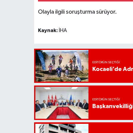
Olayla ilgili soruşturma sürüyor.
Kaynak:
İHA
EDITÖRÜN SEÇTIĞI
Kocaeli’de Adr
EDITÖRÜN SEÇTIĞI
Başkanvekilliği