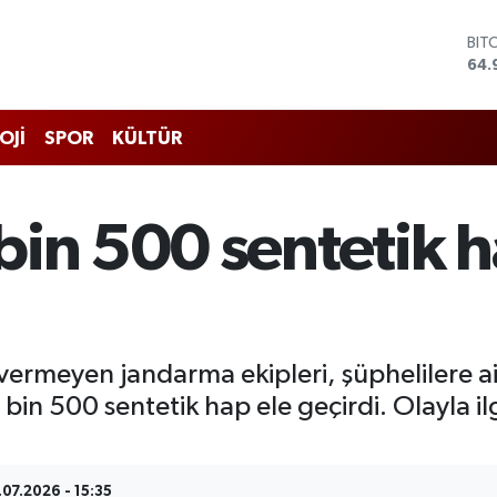
BIT
64.
DO
47,
EU
OJİ
SPOR
KÜLTÜR
55,
STE
64,
GRA
bin 500 sentetik h
666
BİS
13.
ermeyen jandarma ekipleri, şüphelilere ait 
n 500 sentetik hap ele geçirdi. Olayla ilgi
.07.2026 - 15:35