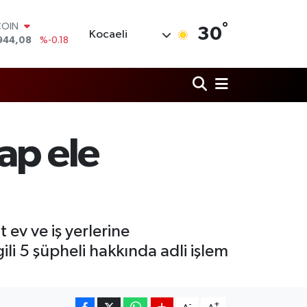
°
COIN
30
Kocaeli
944,08
%-0.18
LAR
7436
%0.18
RO
2510
%0.32
RLİN
4811
%0.38
M ALTIN
ap ele
0.55
%0.03
T100
779
%-14
ev ve iş yerlerine
li 5 şüpheli hakkında adli işlem
-
+