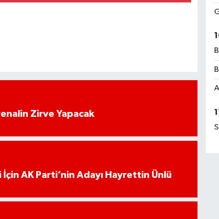
G
1
B
B
A
1
enalin Zirve Yapacak
S
 İçin AK Parti’nin Adayı Hayrettin Ünlü