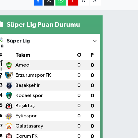
A
A
Süper Lig Puan Durumu
Süper Lig
#
Takım
O
P
1
Amed
0
0
2
Erzurumspor FK
0
0
3
Başakşehir
0
0
4
Kocaelispor
0
0
5
Beşiktaş
0
0
6
Eyüpspor
0
0
7
Galatasaray
0
0
8
Çorum FK
0
0