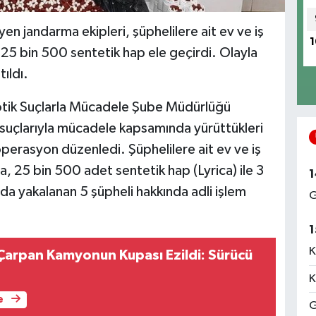
n jandarma ekipleri, şüphelilere ait ev ve iş
1
25 bin 500 sentetik hap ele geçirdi. Olayla
tıldı.
otik Suçlarla Mücadele Şube Müdürlüğü
 suçlarıyla mücadele kapsamında yürüttükleri
erasyon düzenledi. Şüphelilere ait ev ve iş
, 25 bin 500 adet sentetik hap (Lyrica) ile 3
1
da yakalanan 5 şüpheli hakkında adli işlem
G
1
K
Çarpan Kamyonun Kupası Ezildi: Sürücü
K
e
G