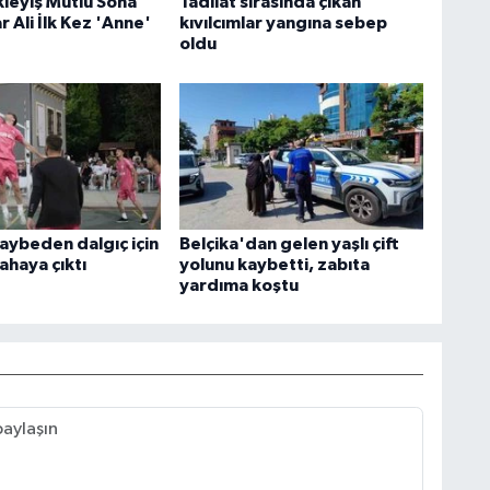
ekleyiş Mutlu Sona
Tadilat sırasında çıkan
r Ali İlk Kez 'Anne'
kıvılcımlar yangına sebep
oldu
kaybeden dalgıç için
Belçika'dan gelen yaşlı çift
ahaya çıktı
yolunu kaybetti, zabıta
yardıma koştu