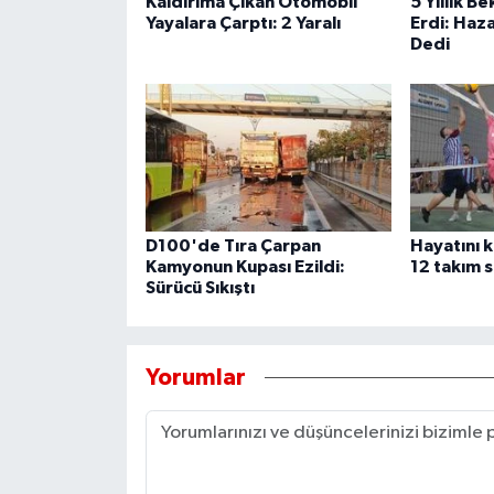
Kaldırıma Çıkan Otomobil
5 Yıllık B
Yayalara Çarptı: 2 Yaralı
Erdi: Haza
Dedi
D100'de Tıra Çarpan
Hayatını 
Kamyonun Kupası Ezildi:
12 takım s
Sürücü Sıkıştı
Yorumlar