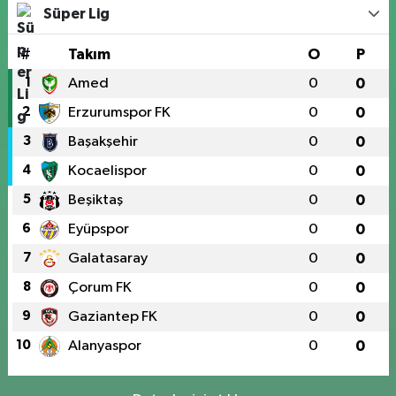
Süper Lig
#
Takım
O
P
1
Amed
0
0
2
Erzurumspor FK
0
0
3
Başakşehir
0
0
4
Kocaelispor
0
0
5
Beşiktaş
0
0
6
Eyüpspor
0
0
7
Galatasaray
0
0
8
Çorum FK
0
0
9
Gaziantep FK
0
0
10
Alanyaspor
0
0