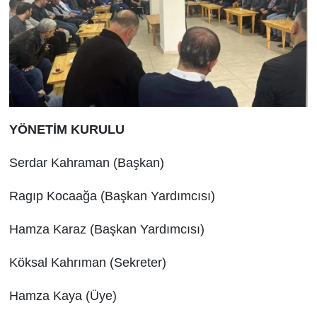
YÖNETİM KURULU
Serdar Kahraman
(Başkan)
Ragıp Kocaağa
(Başkan Yardımcısı)
Hamza Karaz
(Başkan Yardımcısı)
Köksal
K
ahrıman
(Sekreter)
Hamza
K
aya
(Üye)