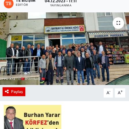
TE BILIŞIM
04.12.2023 - 11:11
EDITÖR
YAYINLANMA
Paylaş
-
+
A
A