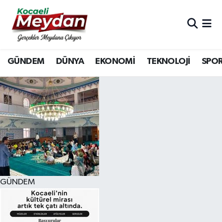
Nöbetçi Eczaneler
GÜNDEM
DÜNYA
EKONOMİ
TEKNOLOJİ
SPO
Hava Durumu
Trafik Durumu
Süper Lig Puan Durumu ve Fikstür
Tüm Manşetler
Son Dakika Haberleri
GÜNDEM
Haber Arşivi