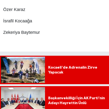
Ö
zer
K
araz
İsrafil
Kocaağa
Zekeriya
B
aytemur
Kocaeli’de Adrenalin Zirve
Yapacak
Başkanvekilliği İçin AK Parti’nin
Adayı Hayrettin Ünlü