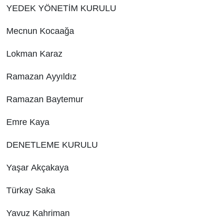
YEDEK YÖNETİM KURULU
Mecnun
Kocaağa
L
okman
K
araz
Ramazan
Ayyıldız
Ramazan
B
aytemur
E
mre
K
aya
DENETLEME KURULU
Yaşar
Akçakaya
Türkay
S
aka
Yavuz
K
ahriman