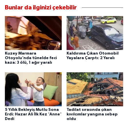
Bunlar da ilginizi çekebilir
Kuzey Marmara
Kaldırıma Çıkan Otomobil
Otoyolu'nda tünelde feci
Yayalara Çarptı: 2 Yaralı
kaza: 3 ölü, 1 ağır yaralı
5 Yıllık Bekleyiş Mutlu Sona
Tadilat sırasında çıkan
Erdi: Hazar Ali İlk Kez 'Anne'
kıvılcımlar yangına sebep
Dedi
oldu