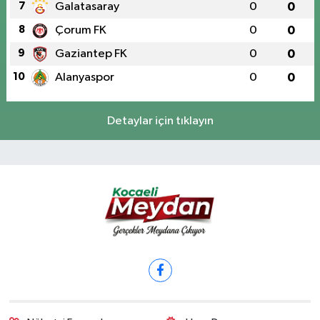
7
Galatasaray
0
0
8
Çorum FK
0
0
9
Gaziantep FK
0
0
10
Alanyaspor
0
0
Detaylar için tıklayın