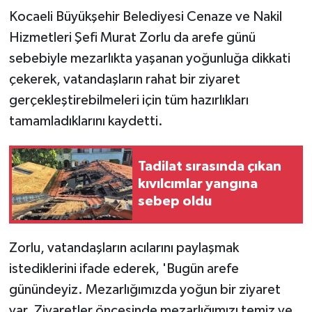
Kocaeli Büyükşehir Belediyesi Cenaze ve Nakil
Hizmetleri Şefi Murat Zorlu da arefe günü
sebebiyle mezarlıkta yaşanan yoğunluğa dikkati
çekerek, vatandaşların rahat bir ziyaret
gerçekleştirebilmeleri için tüm hazırlıkları
tamamladıklarını kaydetti.
Tadilat sırasında çıkan
kıvılcımlar yangına
sebep oldu
Zorlu, vatandaşların acılarını paylaşmak
istediklerini ifade ederek, 'Bugün arefe
günündeyiz. Mezarlığımızda yoğun bir ziyaret
var. Ziyaretler öncesinde mezarlığımızı temiz ve