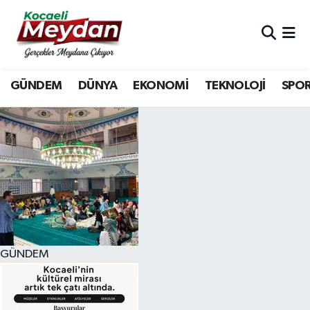
Nöbetçi Eczaneler
GÜNDEM
DÜNYA
EKONOMİ
TEKNOLOJİ
SPO
Hava Durumu
Trafik Durumu
Süper Lig Puan Durumu ve Fikstür
Tüm Manşetler
Son Dakika Haberleri
GÜNDEM
Haber Arşivi