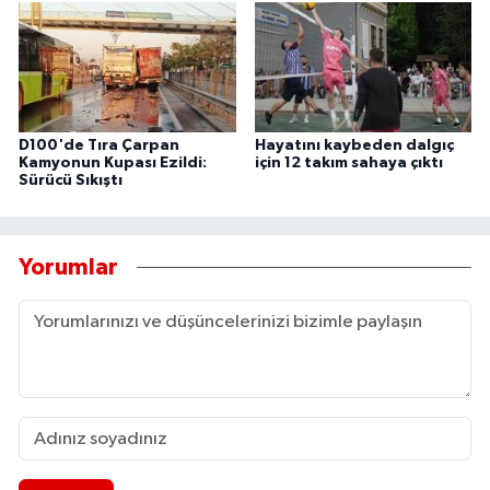
D100'de Tıra Çarpan
Hayatını kaybeden dalgıç
Kamyonun Kupası Ezildi:
için 12 takım sahaya çıktı
Sürücü Sıkıştı
Yorumlar