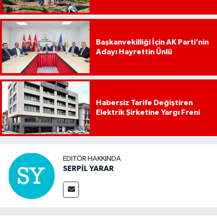
Başkanvekilliği İçin AK Parti’nin
Adayı Hayrettin Ünlü
Habersiz Tarife Değiştiren
Elektrik Şirketine Yargı Freni
EDITÖR HAKKINDA
SERPİL YARAR