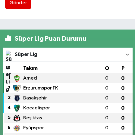
Gönder
Süper Lig Puan Durumu
Süper Lig
#
Takım
O
P
1
Amed
0
0
2
Erzurumspor FK
0
0
3
Başakşehir
0
0
4
Kocaelispor
0
0
5
Beşiktaş
0
0
6
Eyüpspor
0
0