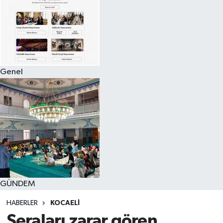
Genel
GÜNDEM
HABERLER
KOCAELI
Seraları zarar gören