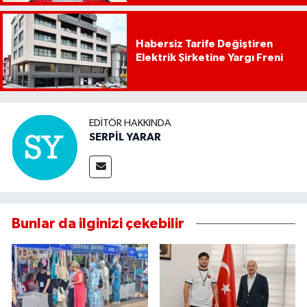
Habersiz Tarife Değiştiren
Elektrik Şirketine Yargı Freni
EDITÖR HAKKINDA
SERPİL YARAR
Bunlar da ilginizi çekebilir