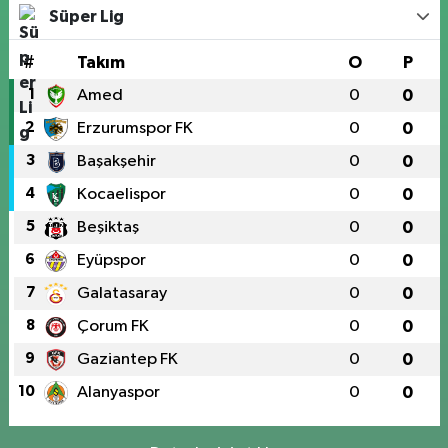
Süper Lig
#
Takım
O
P
1
Amed
0
0
2
Erzurumspor FK
0
0
3
Başakşehir
0
0
4
Kocaelispor
0
0
5
Beşiktaş
0
0
6
Eyüpspor
0
0
7
Galatasaray
0
0
8
Çorum FK
0
0
9
Gaziantep FK
0
0
10
Alanyaspor
0
0