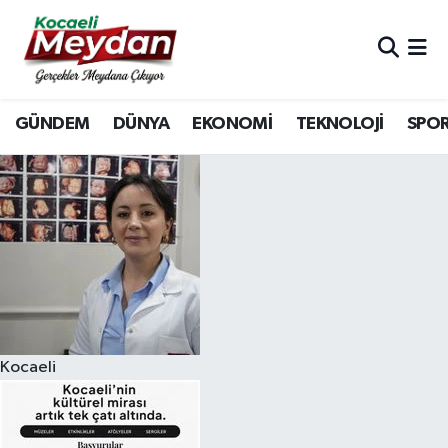
Nöbetçi Eczaneler
GÜNDEM
DÜNYA
EKONOMİ
TEKNOLOJİ
SPO
Hava Durumu
Trafik Durumu
Süper Lig Puan Durumu ve Fikstür
Tüm Manşetler
Son Dakika Haberleri
Kocaeli
Haber Arşivi