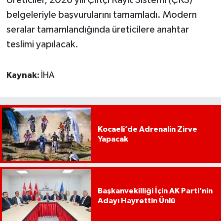
belgeleriyle başvurularını tamamladı. Modern
seralar tamamlandığında üreticilere anahtar
teslimi yapılacak.
Kaynak:
İHA
Kocaeli’de Adrenalin Zirve
Yapacak
Başkanvekilliği İçin AK Parti’nin
Adayı Hayrettin Ünlü