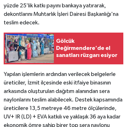
yüzde 25'lik katkı payını bankaya yatırarak,
dekontlarını Muhtarlık İşleri Dairesi Başkanlığı'na
teslim edecek.
Gölcük
Değirmendere'de el
sanatları rüzgarı esiyor
Yapılan işlemlerin ardından verilecek belgelerle
üreticiler, İzmit ilçesinde eski itfaiye binasının
arkasında oluşturulan dağıtım alanından sera
naylonlarını teslim alabilecek. Destek kapsamında
üreticilere 13,5 metreye 46 metre ölçülerinde,
UV+ IR (LD) + EVA katkılı ve yaklaşık 36 aya kadar
ekonomik ömre sahip birer top sera naylonu