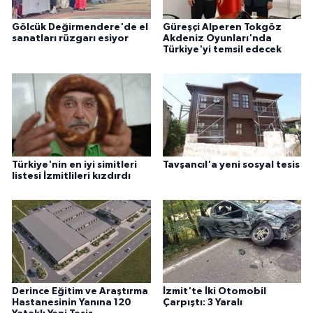
Gölcük Değirmendere'de el
Güreşçi Alperen Tokgöz
sanatları rüzgarı esiyor
Akdeniz Oyunları'nda
Türkiye'yi temsil edecek
Türkiye'nin en iyi simitleri
Tavşancıl'a yeni sosyal tesis
listesi İzmitlileri kızdırdı
Derince Eğitim ve Araştırma
İzmit'te İki Otomobil
Hastanesinin Yanına 120
Çarpıştı: 3 Yaralı