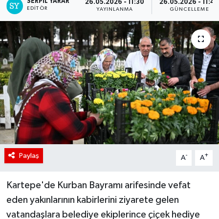
SERPİL YARAR
26.05.2026 - 11:30
26.05.2026 - 11:4
EDITÖR
YAYINLANMA
GÜNCELLEME
Paylaş
-
+
A
A
Kartepe'de Kurban Bayramı arifesinde vefat
eden yakınlarının kabirlerini ziyarete gelen
vatandaşlara belediye ekiplerince çiçek hediye