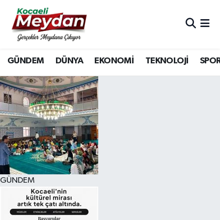
Nöbetçi Eczaneler
GÜNDEM
DÜNYA
EKONOMİ
TEKNOLOJİ
SPO
Hava Durumu
Trafik Durumu
Süper Lig Puan Durumu ve Fikstür
Tüm Manşetler
Son Dakika Haberleri
GÜNDEM
Haber Arşivi