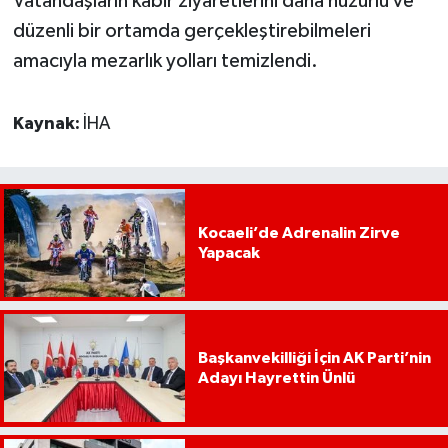
Vatandaşların kabir ziyaretlerini daha huzurlu ve
düzenli bir ortamda gerçekleştirebilmeleri
amacıyla mezarlık yolları temizlendi.
Kaynak:
İHA
Kocaeli’de Adrenalin Zirve
Yapacak
Başkanvekilliği İçin AK Parti’nin
Adayı Hayrettin Ünlü