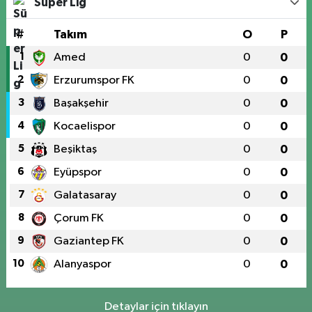
Süper Lig
#
Takım
O
P
1
Amed
0
0
2
Erzurumspor FK
0
0
3
Başakşehir
0
0
4
Kocaelispor
0
0
5
Beşiktaş
0
0
6
Eyüpspor
0
0
7
Galatasaray
0
0
8
Çorum FK
0
0
9
Gaziantep FK
0
0
10
Alanyaspor
0
0
Detaylar için tıklayın