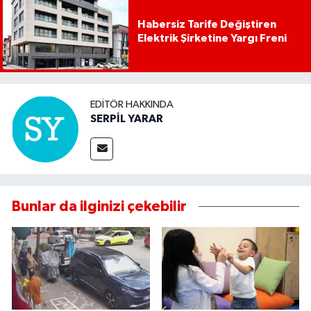
Habersiz Tarife Değiştiren
Elektrik Şirketine Yargı Freni
EDITÖR HAKKINDA
SERPİL YARAR
Bunlar da ilginizi çekebilir