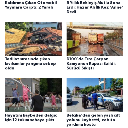
Kaldırıma Çıkan Otomobil
5 Yıllık Bekleyiş Mutlu Sona
Yayalara Çarptı: 2 Yaralı
Erdi: Hazar Ali İlk Kez 'Anne'
Dedi
Tadilat sırasında çıkan
D100'de Tıra Çarpan
kıvılcımlar yangına sebep
Kamyonun Kupası Ezildi:
oldu
Sürücü Sıkıştı
Hayatını kaybeden dalgıç
Belçika'dan gelen yaşlı çift
için 12 takım sahaya çıktı
yolunu kaybetti, zabıta
yardıma koştu