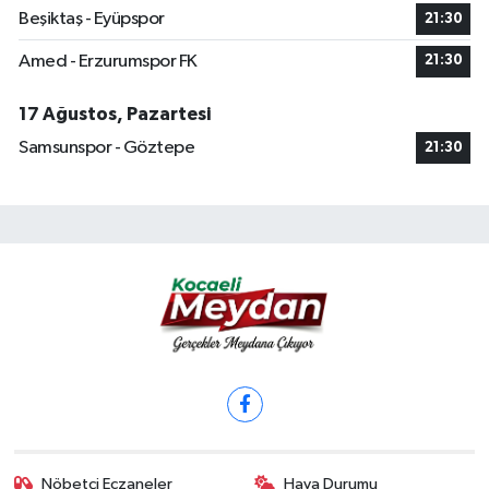
Beşiktaş - Eyüpspor
21:30
Amed - Erzurumspor FK
21:30
17 Ağustos, Pazartesi
Samsunspor - Göztepe
21:30
Nöbetçi Eczaneler
Hava Durumu