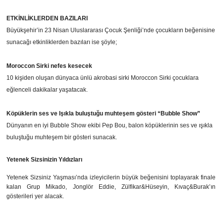
ETKİNLİKLERDEN BAZILARI
Büyükşehir’in 23 Nisan Uluslararası Çocuk Şenliği’nde çocukların beğenisine
sunacağı etkinliklerden bazıları ise şöyle;
Moroccon Sirki nefes kesecek
10 kişiden oluşan dünyaca ünlü akrobasi sirki Moroccon Sirki
çocuklara
eğlenceli dakikalar yaşatacak.
Köpüklerin ses ve Işıkla buluştuğu muhteşem gösteri “Bubble Show”
Dünyanın en iyi Bubble Show ekibi Pep Bou, balon köpüklerinin ses ve ışıkla
buluştuğu muhteşem bir gösteri sunacak.
Yetenek Sizsinizin Yıldızları
Yetenek Sizsiniz Yaşması’nda izleyicilerin büyük beğenisini toplayarak finale
kalan Grup Mikado, Jonglör Eddie, Zülfikar&Hüseyin, Kıvaç&Burak’ın
gösterileri yer alacak.