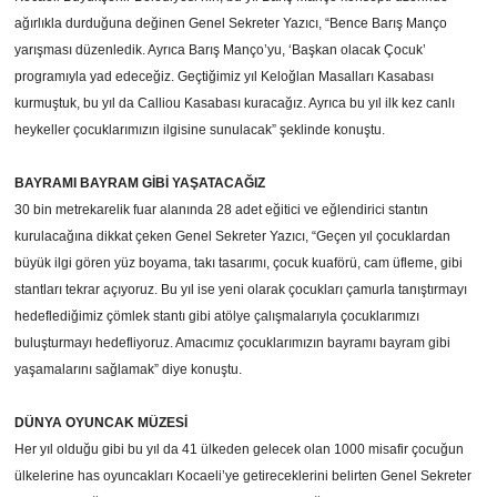
ağırlıkla durduğuna değinen Genel Sekreter Yazıcı, “Bence Barış Manço
yarışması düzenledik. Ayrıca
Barış Manço’yu, ‘Başkan olacak Çocuk’
programıyla yad edeceğiz. Geçtiğimiz yıl Keloğlan Masalları Kasabası
kurmuştuk, bu yıl da Calliou Kasabası kuracağız. Ayrıca bu yıl ilk kez canlı
heykeller çocuklarımızın ilgisine sunulacak” şeklinde konuştu.
BAYRAMI BAYRAM GİBİ YAŞATACAĞIZ
30 bin metrekarelik fuar alanında 28 adet eğitici ve eğlendirici stantın
kurulacağına dikkat çeken Genel Sekreter Yazıcı, “Geçen yıl çocuklardan
büyük ilgi gören yüz boyama, takı tasarımı, çocuk kuaförü, cam üfleme, gibi
stantları tekrar açıyoruz. Bu yıl ise yeni olarak çocukları çamurla tanıştırmayı
hedeflediğimiz çömlek stantı gibi atölye çalışmalarıyla çocuklarımızı
buluşturmayı hedefliyoruz. Amacımız çocuklarımızın bayramı bayram gibi
yaşamalarını sağlamak” diye konuştu.
DÜNYA OYUNCAK MÜZESİ
Her yıl olduğu gibi bu yıl da 41 ülkeden gelecek olan 1000 misafir çocuğun
ülkelerine has oyuncakları Kocaeli’ye getireceklerini belirten Genel Sekreter