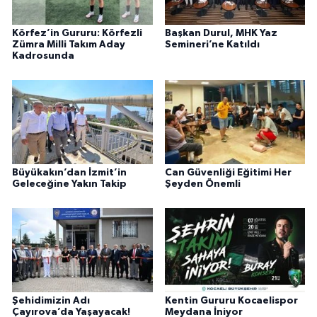
Körfez’in Gururu: Körfezli
Başkan Durul, MHK Yaz
Zümra Milli Takım Aday
Semineri’ne Katıldı
Kadrosunda
Büyükakın’dan İzmit’in
Can Güvenliği Eğitimi Her
Geleceğine Yakın Takip
Şeyden Önemli
Şehidimizin Adı
Kentin Gururu Kocaelispor
Çayırova’da Yaşayacak!
Meydana İniyor