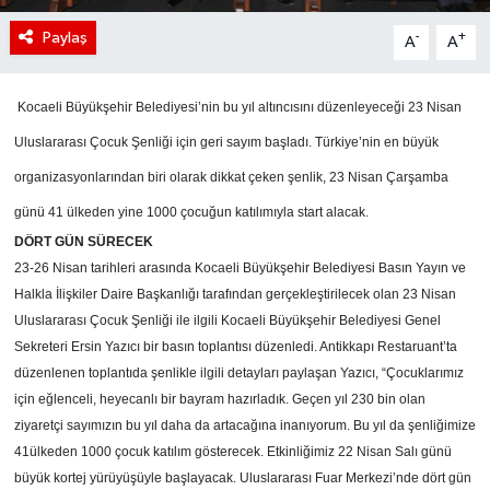
Paylaş
-
+
A
A
Kocaeli Büyükşehir Belediyesi’nin bu yıl altıncısını düzenleyeceği 23 Nisan
Uluslararası Çocuk Şenliği için geri sayım başladı. Türkiye’nin en büyük
organizasyonlarından biri olarak dikkat çeken şenlik, 23 Nisan Çarşamba
günü 41 ülkeden yine 1000 çocuğun katılımıyla start alacak.
DÖRT GÜN SÜRECEK
23-26 Nisan tarihleri arasında Kocaeli Büyükşehir Belediyesi Basın Yayın ve
Halkla İlişkiler Daire Başkanlığı tarafından gerçekleştirilecek olan 23 Nisan
Uluslararası Çocuk Şenliği ile ilgili Kocaeli Büyükşehir Belediyesi Genel
Sekreteri Ersin Yazıcı bir basın toplantısı düzenledi. Antikkapı Restaruant’ta
düzenlenen toplantıda şenlikle ilgili detayları paylaşan Yazıcı, “Çocuklarımız
için eğlenceli, heyecanlı bir bayram hazırladık. Geçen yıl 230 bin olan
ziyaretçi sayımızın bu yıl daha da artacağına inanıyorum. Bu yıl da şenliğimize
41ülkeden 1000 çocuk katılım gösterecek. Etkinliğimiz 22 Nisan Salı günü
büyük kortej yürüyüşüyle başlayacak. Uluslararası Fuar Merkezi’nde dört gün