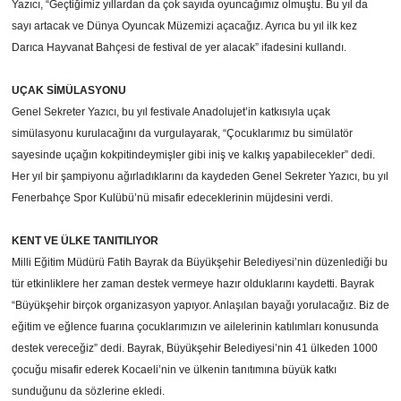
Yazıcı, “Geçtiğimiz yıllardan da çok sayıda oyuncağımız olmuştu. Bu yıl da
sayı artacak ve Dünya Oyuncak Müzemizi açacağız. Ayrıca bu yıl ilk kez
Darıca Hayvanat Bahçesi de festival de yer alacak” ifadesini kullandı.
UÇAK SİMÜLASYONU
Genel Sekreter Yazıcı, bu yıl festivale Anadolujet’in katkısıyla uçak
simülasyonu kurulacağını da vurgulayarak, “Çocuklarımız bu simülatör
sayesinde uçağın kokpitindeymişler gibi iniş ve kalkış yapabilecekler” dedi.
Her yıl bir şampiyonu ağırladıklarını da kaydeden Genel Sekreter Yazıcı, bu yıl
Fenerbahçe Spor Kulübü’nü misafir edeceklerinin müjdesini verdi.
KENT VE ÜLKE TANITILIYOR
Milli Eğitim Müdürü Fatih Bayrak da Büyükşehir Belediyesi’nin düzenlediği bu
tür etkinliklere her zaman destek vermeye hazır olduklarını kaydetti. Bayrak
“Büyükşehir birçok organizasyon yapıyor. Anlaşılan bayağı yorulacağız. Biz de
eğitim ve eğlence fuarına çocuklarımızın ve ailelerinin katılımları konusunda
destek vereceğiz” dedi. Bayrak, Büyükşehir Belediyesi’nin 41 ülkeden 1000
çocuğu misafir ederek Kocaeli’nin ve ülkenin tanıtımına büyük katkı
sunduğunu da sözlerine ekledi.