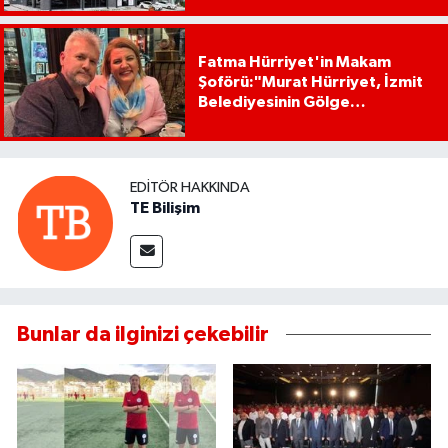
Fatma Hürriyet'in Makam
Şoförü:"Murat Hürriyet, İzmit
Belediyesinin Gölge
Başkanıdır"
EDITÖR HAKKINDA
TE Bilişim
Bunlar da ilginizi çekebilir