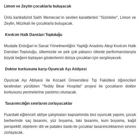
Limon ve Zeytin çocuklarla buluşacak
Ünlü karikatürist Salih Memecan’ın sevilen karakterleri “Sizinkiler”, Limon ve
Zeytin, Müzikali ile çocuklarla buluşacak.
Kıvılcım Halk Dansları Topluluğu
Mustafa Erdoğan’ın Sanat Yönetmenliğini Yaptığı Anadolu Ateşi Kıvılcım Halk
Dansları Topluluğu, ülkemizde ve pek çok yabancı ülkede performanslarıyla
büyük beğeni toplayan gösterilerini dünya çocukları için sergileyecek.
Doktor korkusuna karşı Oyuncak Ayı Atölyesi
Oyuncak Ayı Atölyesi ile Kocaeli Üniversitesi Tıp Fakültesi öğrencileri
tarafından yürütülen “Teddy Bear Hospital” projesi ile çocukların doktor
korkusunu yenmelerine yardımcı olunacak.
Tasarımcılığın sınırlarını zorlayacaklar
Fuardaki eğlenceli atölye çalışmaları kapsamında bez oyuncak yapımı, çocuk
berberinde saç tasarımı, yüz boyama, takı tasarımı, kum boyama, kağıt
perspektif, objelerin dili ve patates baskı ile çocuklar tasarımcılıklarının sınırını
zorlayacak.