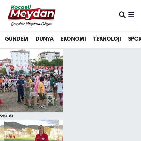
Nöbetçi Eczaneler
GÜNDEM
DÜNYA
EKONOMİ
TEKNOLOJİ
SPO
Hava Durumu
Trafik Durumu
Süper Lig Puan Durumu ve Fikstür
Tüm Manşetler
Son Dakika Haberleri
Genel
Haber Arşivi