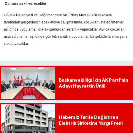
Çamura şekil verecekler
Gölcük Belediyesi ve Değirmendere Ali Özbay Meslek Yüksekokulu
tarafından gerçekleştirilecek atölye çalışmasında, çocuklar usta eğitmenler
eşliğinde uygulamalı olarak çamurdan seramik yapacaklar. Ayrıca çocuklar,
usta eğitmenler eşliğinde çömlek sanatını uygulamalı bir şekilde tanıma şansı
yakalayacaklar.
Başkanvekilliği İçin AK Parti’nin
Adayı Hayrettin Ünlü
Habersiz Tarife Değiştiren
Elektrik Şirketine Yargı Freni