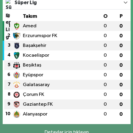
Süper Lig
#
Takım
O
P
1
Amed
0
0
2
Erzurumspor FK
0
0
3
Başakşehir
0
0
4
Kocaelispor
0
0
5
Beşiktaş
0
0
6
Eyüpspor
0
0
7
Galatasaray
0
0
8
Çorum FK
0
0
9
Gaziantep FK
0
0
10
Alanyaspor
0
0
Detaylar için tıklayın