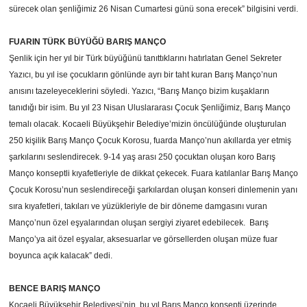
sürecek olan şenliğimiz 26 Nisan Cumartesi günü sona erecek” bilgisini verdi.
FUARIN TÜRK BÜYÜĞÜ BARIŞ MANÇO
Şenlik için her yıl bir Türk büyüğünü tanıttıklarını hatırlatan Genel Sekreter
Yazıcı, bu yıl ise çocukların gönlünde ayrı bir taht kuran Barış Manço’nun
anısını tazeleyeceklerini söyledi. Yazıcı, “Barış Manço bizim kuşakların
tanıdığı bir isim. Bu yıl 23 Nisan Uluslararası Çocuk Şenliğimiz, Barış Manço
temalı olacak. Kocaeli Büyükşehir Belediye’mizin öncülüğünde oluşturulan
250 kişilik Barış Manço Çocuk Korosu, fuarda Manço’nun akıllarda yer etmiş
şarkılarını seslendirecek. 9-14 yaş arası 250 çocuktan oluşan koro Barış
Manço konseptli kıyafetleriyle de dikkat çekecek. Fuara katılanlar Barış Manço
Çocuk Korosu’nun seslendireceği şarkılardan oluşan konseri dinlemenin yanı
sıra kıyafetleri, takıları ve yüzükleriyle de bir döneme damgasını vuran
Manço’nun özel eşyalarından oluşan sergiyi ziyaret edebilecek. Barış
Manço’ya ait özel eşyalar, aksesuarlar ve görsellerden oluşan müze fuar
boyunca açık kalacak” dedi.
BENCE BARIŞ MANÇO
Kocaeli Büyükşehir Belediyesi’nin, bu yıl Barış Manço konsepti üzerinde