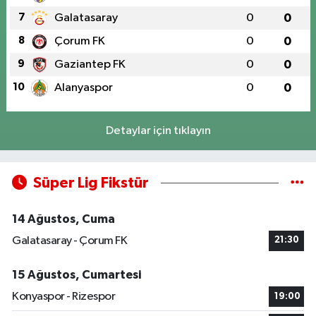
7
Galatasaray
0
0
8
Çorum FK
0
0
9
Gaziantep FK
0
0
10
Alanyaspor
0
0
Detaylar için tıklayın
Süper Lig Fikstür
14 Ağustos, Cuma
Galatasaray - Çorum FK
21:30
15 Ağustos, Cumartesi
Konyaspor - Rizespor
19:00