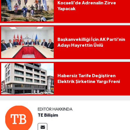
Kocaeli’de Adrenalin Zirve
Yapacak
Başkanvekilliği İçin AK Parti’nin
Adayı Hayrettin Ünlü
Habersiz Tarife Değiştiren
Elektrik Şirketine Yargı Freni
EDITÖR HAKKINDA
TE Bilişim