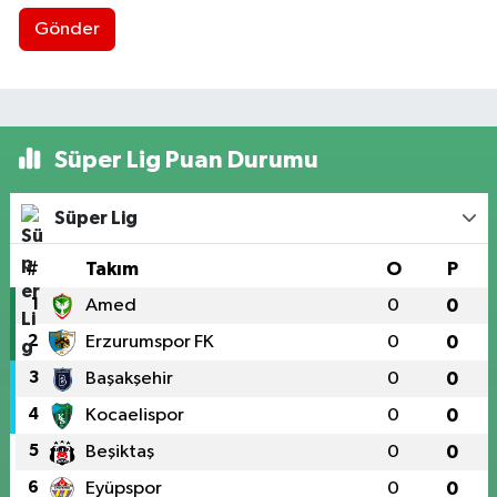
Gönder
Süper Lig Puan Durumu
Süper Lig
#
Takım
O
P
1
Amed
0
0
2
Erzurumspor FK
0
0
3
Başakşehir
0
0
4
Kocaelispor
0
0
5
Beşiktaş
0
0
6
Eyüpspor
0
0