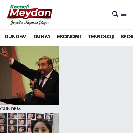
Nöbetçi Eczaneler
GÜNDEM
DÜNYA
EKONOMİ
TEKNOLOJİ
SPO
Hava Durumu
Trafik Durumu
Süper Lig Puan Durumu ve Fikstür
Tüm Manşetler
Son Dakika Haberleri
GÜNDEM
Haber Arşivi