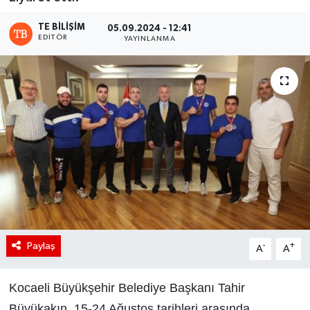
TE BILIŞIM
05.09.2024 - 12:41
EDITÖR
YAYINLANMA
Paylaş
-
+
A
A
Kocaeli Büyükşehir Belediye Başkanı Tahir
Büyükakın, 15-24 Ağustos tarihleri arasında