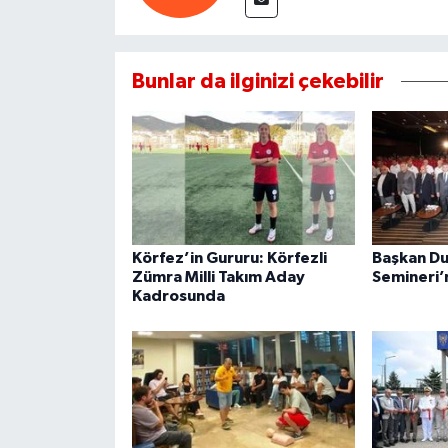
Bunlar da ilginizi çekebilir
Körfez’in Gururu: Körfezli
Başkan Du
Zümra Milli Takım Aday
Semineri’n
Kadrosunda