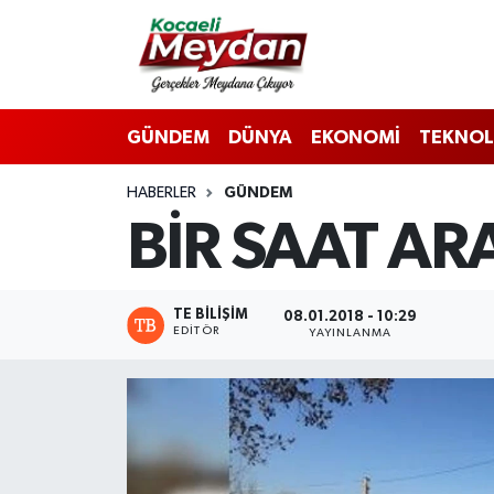
Nöbetçi Eczaneler
GÜNDEM
DÜNYA
EKONOMİ
TEKNOL
Hava Durumu
HABERLER
GÜNDEM
Trafik Durumu
BİR SAAT AR
Süper Lig Puan Durumu ve Fikstür
Tüm Manşetler
TE BILIŞIM
08.01.2018 - 10:29
EDITÖR
YAYINLANMA
Son Dakika Haberleri
Haber Arşivi