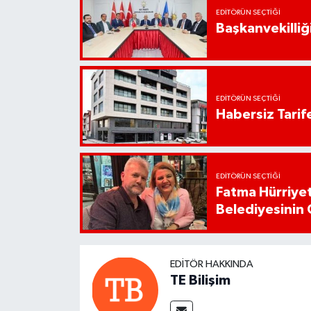
EDITÖRÜN SEÇTIĞI
Başkanvekilliği
EDITÖRÜN SEÇTIĞI
Habersiz Tarife
EDITÖRÜN SEÇTIĞI
Fatma Hürriyet
Belediyesinin 
EDITÖR HAKKINDA
TE Bilişim