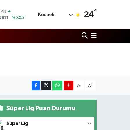
°
LAR
24
Kocaeli
5971
%0.05
RO
1336
%0.18
RLİN
,2534
%0.22
M ALTIN
7.85
%0.54
T100
703
%0
COIN
475,47
%0.66
-
+
A
A
Süper Lig Puan Durumu
Süper Lig