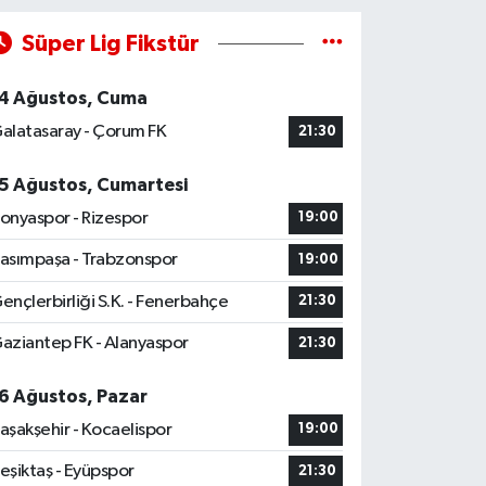
Süper Lig Fikstür
4 Ağustos, Cuma
alatasaray - Çorum FK
21:30
5 Ağustos, Cumartesi
onyaspor - Rizespor
19:00
asımpaşa - Trabzonspor
19:00
ençlerbirliği S.K. - Fenerbahçe
21:30
aziantep FK - Alanyaspor
21:30
6 Ağustos, Pazar
aşakşehir - Kocaelispor
19:00
eşiktaş - Eyüpspor
21:30