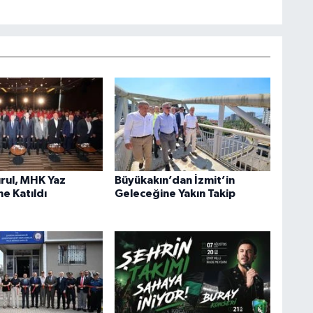
rul, MHK Yaz
Büyükakın’dan İzmit’in
e Katıldı
Geleceğine Yakın Takip