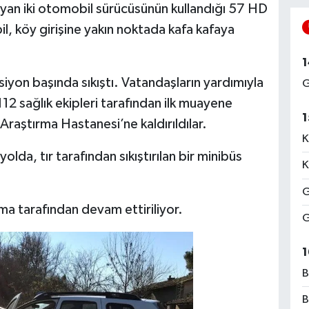
yan iki otomobil sürücüsünün kullandığı 57 HD
l, köy girişine yakın noktada kafa kafaya
1
iyon başında sıkıştı. Vatandaşların yardımıyla
G
112 sağlık ekipleri tarafından ilk muayene
1
Araştırma Hastanesi’ne kaldırıldılar.
K
lda, tır tarafından sıkıştırılan bir minibüs
K
G
rma tarafından devam ettiriliyor.
G
1
B
B