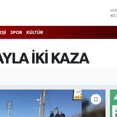
DO
47,
EU
55,
STE
OJİ
SPOR
KÜLTÜR
64
GRA
652
BİS
AYLA İKİ KAZA
13.
BIT
64.