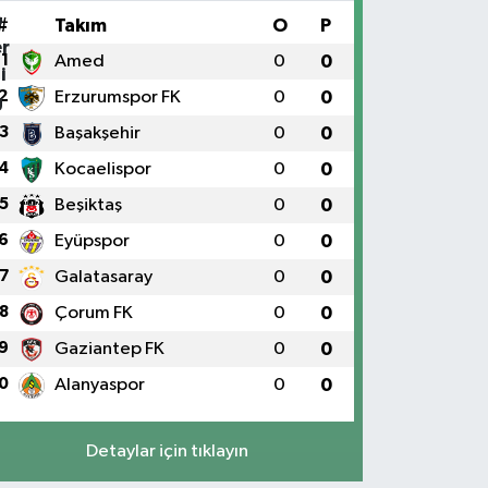
#
Takım
O
P
1
Amed
0
0
2
Erzurumspor FK
0
0
3
Başakşehir
0
0
4
Kocaelispor
0
0
5
Beşiktaş
0
0
6
Eyüpspor
0
0
7
Galatasaray
0
0
8
Çorum FK
0
0
9
Gaziantep FK
0
0
0
Alanyaspor
0
0
Detaylar için tıklayın