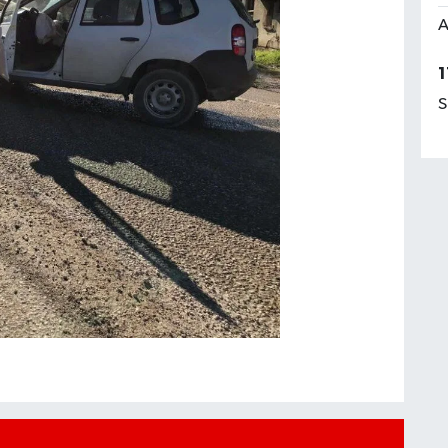
A
1
S