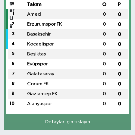
#
Takım
O
P
1
Amed
0
0
2
Erzurumspor FK
0
0
3
Başakşehir
0
0
4
Kocaelispor
0
0
5
Beşiktaş
0
0
6
Eyüpspor
0
0
7
Galatasaray
0
0
8
Çorum FK
0
0
9
Gaziantep FK
0
0
10
Alanyaspor
0
0
Detaylar için tıklayın