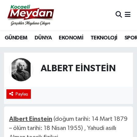
Nöbetçi Eczaneler
GÜNDEM
DÜNYA
EKONOMİ
TEKNOLOJİ
SPO
Hava Durumu
Trafik Durumu
ALBERT EINSTEIN
Süper Lig Puan Durumu ve Fikstür
Tüm Manşetler
Paylaş
Son Dakika Haberleri
Haber Arşivi
Albert Einstein
(doğum tarihi: 14 Mart 1879
– ölüm tarihi: 18 Nisan 1955) , Yahudi asıllı