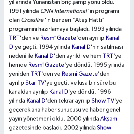
yıllarında Yunanistan briç şampiyonu oldu.
1991 yılında
CNN International
'ın programı
olan
Crossfire
'ın benzeri "Ateş Hattı"
programını hazırlamaya başladı. 1993 yılında
TRT
'den ve
Resmî Gazete
'den ayrılıp
Kanal
D
'ye geçti. 1994 yılında
Kanal D
'nin satılması
nedeni ile
Kanal D
'den ayrıldı ve hem
TRT
'ye
hemde
Resmî Gazete
'ye döndü. 1995 yılında
yeniden
TRT
'den ve
Resmî Gazete
'den
ayrılıp
Star TV
'ye geçti. ve kısa bir süre bu
kanaldan ayrılıp
Kanal D
'ye döndü. 1996
yılında
Kanal D
'den tekrar ayrılıp
Show TV
'ye
geçerek ana haber sunucusu ve haber genel
yayın yönetmeni oldu. 2000 yılında
Akşam
gazetesinde başladı. 2002 yılında
Show