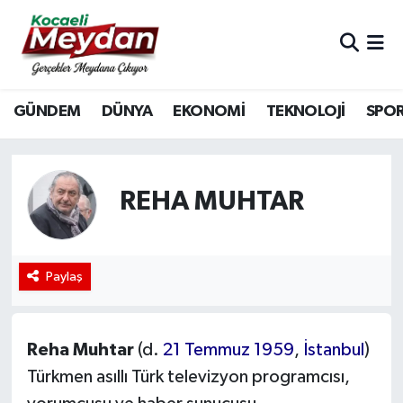
Nöbetçi Eczaneler
GÜNDEM
DÜNYA
EKONOMİ
TEKNOLOJİ
SPO
Hava Durumu
Trafik Durumu
REHA MUHTAR
Süper Lig Puan Durumu ve Fikstür
Tüm Manşetler
Paylaş
Son Dakika Haberleri
Haber Arşivi
Reha Muhtar
(d.
21 Temmuz
1959
,
İstanbul
)
Türkmen asıllı
Türk televizyon programcısı,