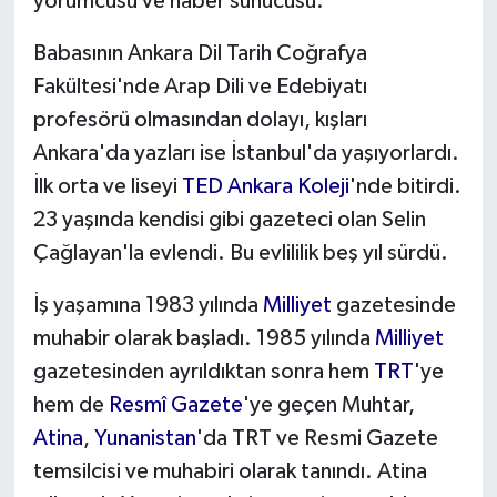
yorumcusu ve haber sunucusu.
Babasının Ankara Dil Tarih Coğrafya
Fakültesi'nde Arap Dili ve Edebiyatı
profesörü olmasından dolayı, kışları
Ankara'da yazları ise İstanbul'da yaşıyorlardı.
İlk orta ve liseyi
TED Ankara Koleji
'nde bitirdi.
23 yaşında kendisi gibi gazeteci olan Selin
Çağlayan'la evlendi. Bu evlililik beş yıl sürdü.
İş yaşamına 1983 yılında
Milliyet
gazetesinde
muhabir olarak başladı. 1985 yılında
Milliyet
gazetesinden ayrıldıktan sonra hem
TRT
'ye
hem de
Resmî Gazete
'ye geçen Muhtar,
Atina
,
Yunanistan
'da TRT ve Resmi Gazete
temsilcisi ve muhabiri olarak tanındı. Atina