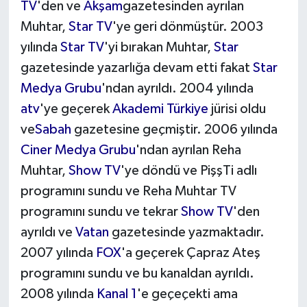
TV
'den ve
Akşam
gazetesinden ayrılan
Muhtar,
Star TV
'ye geri dönmüştür. 2003
yılında
Star TV
'yi bırakan Muhtar,
Star
gazetesinde yazarlığa devam etti fakat
Star
Medya Grubu
'ndan ayrıldı. 2004 yılında
atv
'ye geçerek
Akademi Türkiye
jürisi oldu
ve
Sabah
gazetesine geçmiştir. 2006 yılında
Ciner Medya Grubu
'ndan ayrılan Reha
Muhtar,
Show TV
'ye döndü ve PişşTi adlı
programını sundu ve Reha Muhtar TV
programını sundu ve tekrar
Show TV
'den
ayrıldı ve
Vatan
gazetesinde yazmaktadır.
2007 yılında
FOX
'a geçerek Çapraz Ateş
programını sundu ve bu kanaldan ayrıldı.
2008 yılında
Kanal 1
'e geçeçekti ama