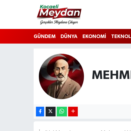
Nöbetçi Eczaneler
GÜNDEM
DÜNYA
EKONOMİ
TEKNOL
Hava Durumu
Trafik Durumu
Süper Lig Puan Durumu ve Fikstür
MEHME
Tüm Manşetler
Son Dakika Haberleri
Haber Arşivi