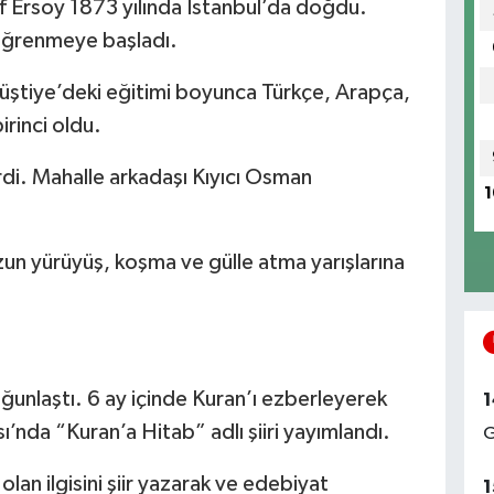
if Ersoy 1873 yılında İstanbul’da doğdu.
 öğrenmeye başladı.
Rüştiye’deki eğitimi boyunca Türkçe, Arapça,
irinci oldu.
rdi. Mahalle arkadaşı Kıyıcı Osman
1
n yürüyüş, koşma ve gülle atma yarışlarına
 yoğunlaştı. 6 ay içinde Kuran’ı ezberleyerek
1
nda “Kuran’a Hitab” adlı şiiri yayımlandı.
G
an ilgisini şiir yazarak ve edebiyat
1