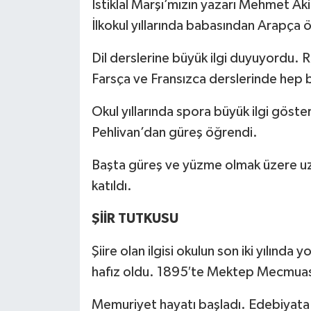
İstiklal Marşı’mızın yazarı Mehmet Ak
İlkokul yıllarında babasından Arapça
Dil derslerine büyük ilgi duyuyordu. 
Farsça ve Fransızca derslerinde hep b
Okul yıllarında spora büyük ilgi göste
Pehlivan’dan güreş öğrendi.
Başta güreş ve yüzme olmak üzere uzu
katıldı.
ŞİİR TUTKUSU
Şiire olan ilgisi okulun son iki yılında
hafız oldu. 1895′te Mektep Mecmuası’
Memuriyet hayatı başladı. Edebiyata ol