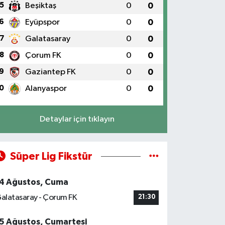
5
Beşiktaş
0
0
6
Eyüpspor
0
0
7
Galatasaray
0
0
8
Çorum FK
0
0
9
Gaziantep FK
0
0
0
Alanyaspor
0
0
Detaylar için tıklayın
Süper Lig Fikstür
4 Ağustos, Cuma
alatasaray - Çorum FK
21:30
5 Ağustos, Cumartesi