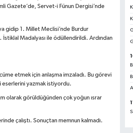
mli Gazete’de, Servet-i Fünun Dergisi’nde
K
K
a gidip 1. Millet Meclisi’nde Burdur
G
ı. İstiklal Madalyası ile ödüllendirildi. Ardından
G
1
B
tercüme etmek için anlaşma imzaladı. Bu görevi
B
 eserlerini yazmak istiyordu.
A
dam olarak görüldüğünden çok yoğun ısrar
1
S
erinde çalıştı. Sonuçtan memnun kalmadı.