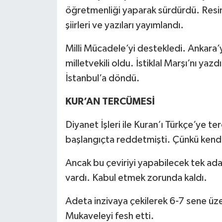
öğretmenliği yaparak sürdürdü. Resi
şiirleri ve yazıları yayımlandı.
Milli Mücadele’yi destekledi. Ankara’y
milletvekili oldu. İstiklal Marşı’nı yazd
İstanbul’a döndü.
KUR’AN TERCÜMESİ
Diyanet İşleri ile Kuran’ı Türkçe’ye 
başlangıçta reddetmişti. Çünkü kendi
Ancak bu çeviriyi yapabilecek tek a
vardı. Kabul etmek zorunda kaldı.
Adeta inzivaya çekilerek 6-7 sene üz
Mukaveleyi fesh etti.