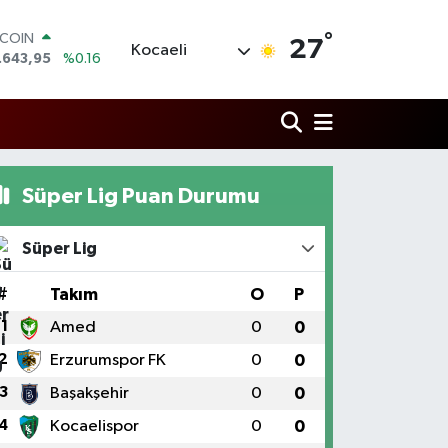
°
TCOIN
27
Kocaeli
.643,95
%0.16
LAR
,6006
%0.06
RO
,0250
%0.02
ERLİN
,2398
%0.2
Süper Lig Puan Durumu
AM ALTIN
13.94
%0.32
ST100
Süper Lig
.768
%48
#
Takım
O
P
1
Amed
0
0
2
Erzurumspor FK
0
0
3
Başakşehir
0
0
4
Kocaelispor
0
0