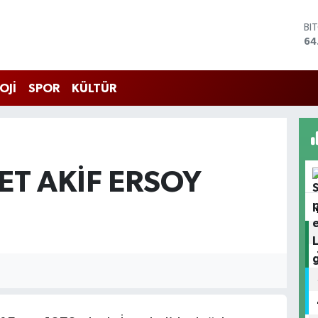
BI
64
DO
47
EU
OJİ
SPOR
KÜLTÜR
55
ST
64
GR
65
Bİ
T AKIF ERSOY
13