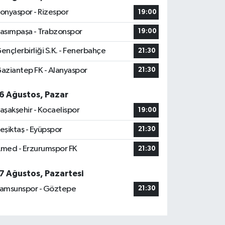
onyaspor - Rizespor
19:00
asımpaşa - Trabzonspor
19:00
ençlerbirliği S.K. - Fenerbahçe
21:30
aziantep FK - Alanyaspor
21:30
6 Ağustos, Pazar
aşakşehir - Kocaelispor
19:00
eşiktaş - Eyüpspor
21:30
med - Erzurumspor FK
21:30
7 Ağustos, Pazartesi
amsunspor - Göztepe
21:30