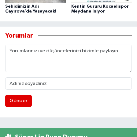
Şehidimizin Adı
Kentin Gururu Kocaelispor
Çayırova’da Yaşayacak!
Meydana İniyor
Yorumlar
Gönder
Süper Lig Puan Durumu