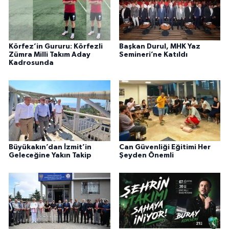
Körfez’in Gururu: Körfezli
Başkan Durul, MHK Yaz
Zümra Milli Takım Aday
Semineri’ne Katıldı
Kadrosunda
Büyükakın’dan İzmit’in
Can Güvenliği Eğitimi Her
Geleceğine Yakın Takip
Şeyden Önemli