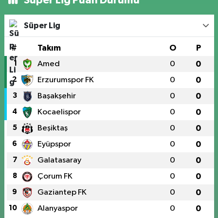
Süper Lig
#
Takım
O
P
1
Amed
0
0
2
Erzurumspor FK
0
0
3
Başakşehir
0
0
4
Kocaelispor
0
0
5
Beşiktaş
0
0
6
Eyüpspor
0
0
7
Galatasaray
0
0
8
Çorum FK
0
0
9
Gaziantep FK
0
0
10
Alanyaspor
0
0