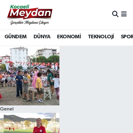
Nöbetçi Eczaneler
GÜNDEM
DÜNYA
EKONOMİ
TEKNOLOJİ
SPO
Hava Durumu
Trafik Durumu
Süper Lig Puan Durumu ve Fikstür
Tüm Manşetler
Son Dakika Haberleri
Genel
Haber Arşivi