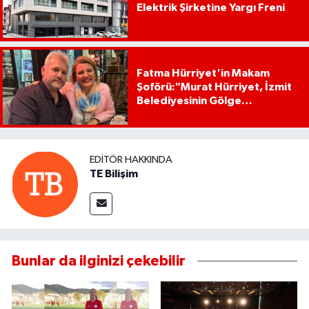
Elektrik Şirketine Yargı Freni
Fatma Hürriyet'in Makam
Şoförü:"Murat Hürriyet, İzmit
Belediyesinin Gölge
Başkanıdır"
EDITÖR HAKKINDA
TE Bilişim
Bunlar da ilginizi çekebilir