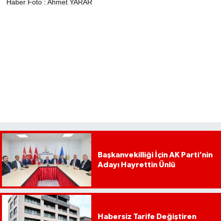
Haber Foto : Ahmet YARAR
Başkanvekilliği İçin AK Parti’nin
Adayı Hayrettin Ünlü
Habersiz Tarife Değiştiren