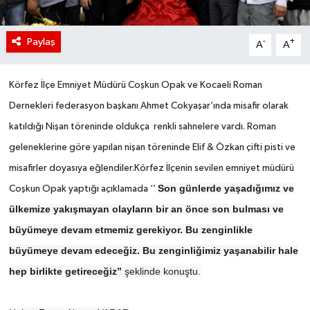
Paylaş
-
+
A
A
Körfez İlçe Emniyet Müdürü Coşkun Opak ve Kocaeli Roman
Dernekleri federasyon başkanı Ahmet Cokyaşar’ında misafir olarak
katıldığı Nişan töreninde oldukça renkli sahnelere vardı. Roman
geleneklerine göre yapılan nişan töreninde Elif & Özkan çifti pisti ve
misafirler doyasıya eğlendiler.Körfez İlçenin sevilen emniyet müdürü
Son günlerde yaşadığımız ve
Coşkun Opak yaptığı açıklamada ‘’
ülkemize yakışmayan olayların bir an önce son bulması ve
büyümeye devam etmemiz gerekiyor. Bu zenginlikle
büyümeye devam edeceğiz. Bu zenginliğimiz yaşanabilir hale
hep birlikte getireceğiz”
şeklinde konuştu.