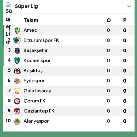
Süper Lig
#
Takım
O
P
1
Amed
0
0
2
Erzurumspor FK
0
0
3
Başakşehir
0
0
4
Kocaelispor
0
0
5
Beşiktaş
0
0
6
Eyüpspor
0
0
7
Galatasaray
0
0
8
Çorum FK
0
0
9
Gaziantep FK
0
0
10
Alanyaspor
0
0