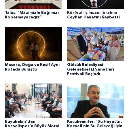
Talus: “Mazimizle Bağımızı
Körfezli İş İnsanı İbrahim
Koparmayacağız”
Ceyhan Hayatını Kaybetti
Macera, Doğa ve Keşif Aynı
Gölcük Belediyesi
Rotada Buluştu
Geleneksel El Sanatları
Festivali Başladı
Büyükakın'dan
Küçükemirler: "Su Hayattır:
Kocaelispor'a Büyük Moral
Kocaeli’nin Su Geleceği İçin