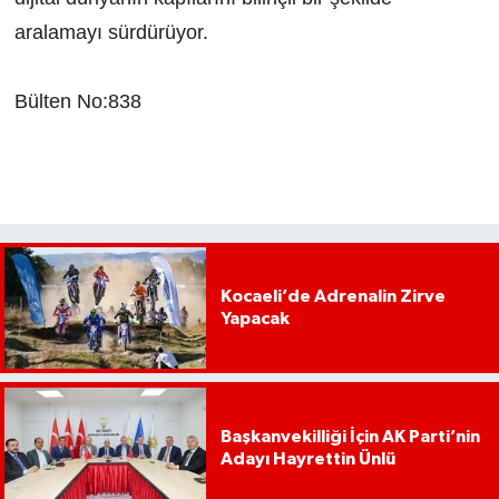
aralamayı sürdürüyor.
Bülten No:838
Kocaeli’de Adrenalin Zirve
Yapacak
Başkanvekilliği İçin AK Parti’nin
Adayı Hayrettin Ünlü