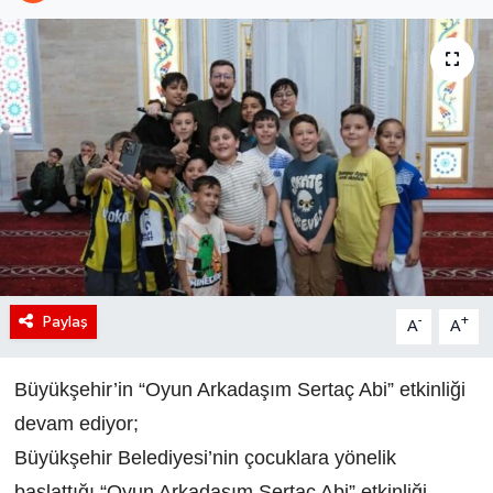
Paylaş
-
+
A
A
Büyükşehir’in “Oyun Arkadaşım Sertaç Abi” etkinliği
devam ediyor;
Büyükşehir Belediyesi’nin çocuklara yönelik
başlattığı “Oyun Arkadaşım Sertaç Abi” etkinliği,