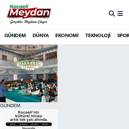
Nöbetçi Eczaneler
GÜNDEM
DÜNYA
EKONOMİ
TEKNOLOJİ
SPO
Hava Durumu
Trafik Durumu
Süper Lig Puan Durumu ve Fikstür
Tüm Manşetler
Son Dakika Haberleri
GÜNDEM
Haber Arşivi