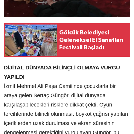
Gölcük Belediyesi
Geleneksel El Sanatları
Festivali Başladı
DİJİTAL DÜNYADA BİLİNÇLİ OLMAYA VURGU
YAPILDI
İzmit Mehmet Ali Paşa Camii’nde çocuklarla bir
araya gelen Sertaç Güngör, dijital dünyada
karşılaşabilecekleri risklere dikkat çekti. Oyun
tercihlerinde bilinçli olunması, boykot çağrısı yapılan
içeriklerden uzak durulması ve ekran süresinin
dengelenmesi gerektiğini vurgulayan Güngör, bu