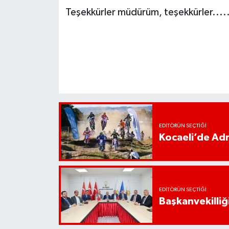
Teşekkürler müdürüm, teşekkürler....
EDITÖRÜN SEÇTIĞI
Kocaeli’de Adr
EDITÖRÜN SEÇTIĞI
Başkanvekilliği