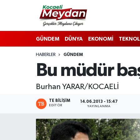
Nöbetçi Eczaneler
GÜNDEM
DÜNYA
EKONOMİ
TEKNOL
Hava Durumu
HABERLER
GÜNDEM
Trafik Durumu
Bu müdür ba
Süper Lig Puan Durumu ve Fikstür
Burhan YARAR/KOCAELİ
Tüm Manşetler
TE BILIŞIM
14.06.2013 - 15:47
Son Dakika Haberleri
EDITÖR
YAYINLANMA
Haber Arşivi