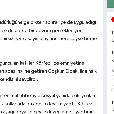
ürlüğüne geldikten sonra ilçe de uyguladığı
 ilçe de adeta bir devrim gerçekleşiyor.
1
rsızlık ve asayiş olaylarını neredeyse bitme
G
1
K
yguncular, katiller Körfez İlçe emniyetine
K
ven adası haline getiren Coşkun Opak, ilçe halkı
kendisini sevdirdi.
G
G
 içten muhabbetiyle sosyal yanıda çok iyi olan
1
akollarında da adeta devrim yaptı. Körfez
B
tan aşagı boyatıp çevre düzenlemesi yaptıran