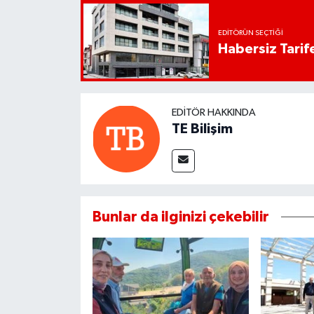
EDITÖRÜN SEÇTIĞI
Habersiz Tarife
EDITÖR HAKKINDA
TE Bilişim
Bunlar da ilginizi çekebilir