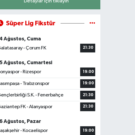
Detaylar için tıklayın
Süper Lig Fikstür
4 Ağustos, Cuma
alatasaray - Çorum FK
21:30
5 Ağustos, Cumartesi
onyaspor - Rizespor
19:00
asımpaşa - Trabzonspor
19:00
ençlerbirliği S.K. - Fenerbahçe
21:30
aziantep FK - Alanyaspor
21:30
6 Ağustos, Pazar
aşakşehir - Kocaelispor
19:00