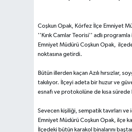
Coşkun Opak, Körfez İlçe Emniyet Müd
''Kırık Camlar Teorisi'' adlı programla
Emniyet Müdürü Coşkun Opak, ilçede hı
noktasına getirdi.
Bütün illerden kaçan Azılı hırsızlar, so
takılıyor. İlçeyi adeta bir huzur ve gü
esnafı ve protokolüne de kısa sürede 
Sevecen kişiliği, sempatik tavırları ve
Emniyet Müdürü Coşkun Opak, ilçe kar
İlçedeki bütün karakol binalarını baş