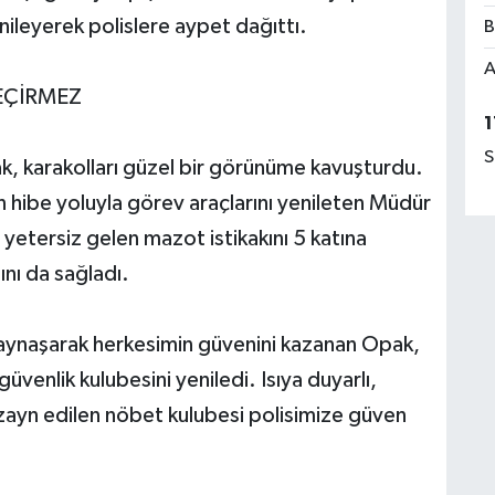
nileyerek polislere aypet dağıttı.
B
A
GEÇİRMEZ
1
S
ak, karakolları güzel bir görünüme kavuşturdu.
 hibe yoluyla görev araçlarını yenileten Müdür
etersiz gelen mazot istikakını 5 katına
ını da sağladı.
kaynaşarak herkesimin güvenini kazanan Opak,
venlik kulubesini yeniledi. Isıya duyarlı,
izayn edilen nöbet kulubesi polisimize güven