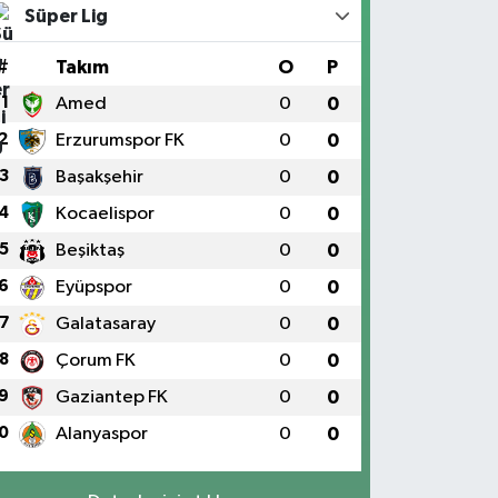
Süper Lig
#
Takım
O
P
1
Amed
0
0
2
Erzurumspor FK
0
0
3
Başakşehir
0
0
4
Kocaelispor
0
0
5
Beşiktaş
0
0
6
Eyüpspor
0
0
7
Galatasaray
0
0
8
Çorum FK
0
0
9
Gaziantep FK
0
0
0
Alanyaspor
0
0