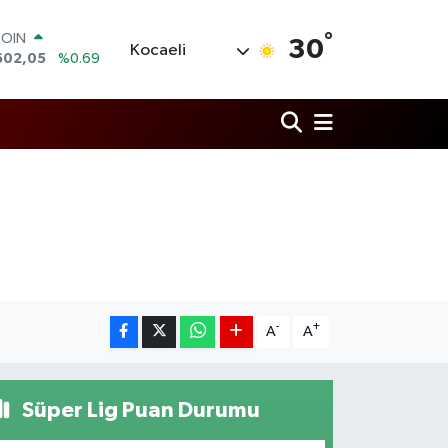
COIN
°
30
602,05
%0.69
Kocaeli
LAR
5986
%0.06
RO
0700
%0.1
RLİN
2438
%0.21
M ALTIN
3.94
%0.32
T100
768
%48
-
+
A
A
Süper Lig Puan Durumu