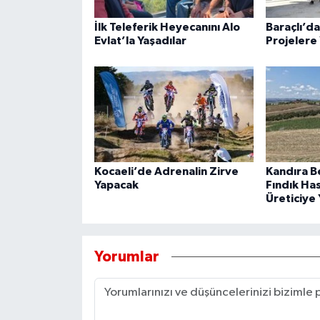
İlk Teleferik Heyecanını Alo
Baraçlı’d
Evlat’la Yaşadılar
Projelere 
Kocaeli’de Adrenalin Zirve
Kandıra B
Yapacak
Fındık Ha
Üreticiye 
Yorumlar