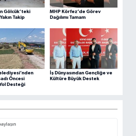
an Gölcük’teki
MHP Körfez’de Görev
Yakın Takip
Dağılımı Tamam
elediyesi’nden
İş Dünyasından Gençliğe ve
sadı Öncesi
Kültüre Büyük Destek
Yol Desteği