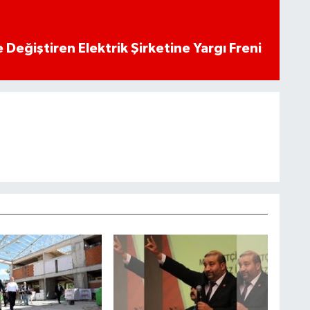
 Değiştiren Elektrik Şirketine Yargı Freni