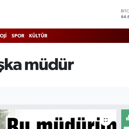
BIT
64.
DO
47,
EU
OJİ
SPOR
KÜLTÜR
55,
STE
64,
GRA
şka müdür
651
BİS
13.