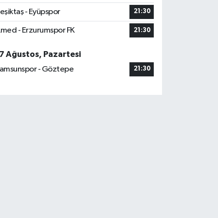
eşiktaş - Eyüpspor
21:30
med - Erzurumspor FK
21:30
7 Ağustos, Pazartesi
amsunspor - Göztepe
21:30