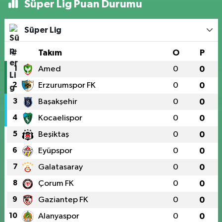
Süper Lig Puan Durumu
Süper Lig
#
Takım
O
P
1
Amed
0
0
2
Erzurumspor FK
0
0
3
Başakşehir
0
0
4
Kocaelispor
0
0
5
Beşiktaş
0
0
6
Eyüpspor
0
0
7
Galatasaray
0
0
8
Çorum FK
0
0
9
Gaziantep FK
0
0
10
Alanyaspor
0
0