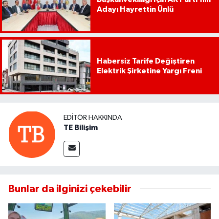
Adayı Hayrettin Ünlü
Habersiz Tarife Değiştiren
Elektrik Şirketine Yargı Freni
EDITÖR HAKKINDA
TE Bilişim
Bunlar da ilginizi çekebilir