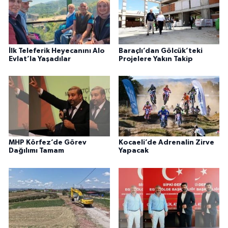
İlk Teleferik Heyecanını Alo
Baraçlı’dan Gölcük’teki
Evlat’la Yaşadılar
Projelere Yakın Takip
MHP Körfez’de Görev
Kocaeli’de Adrenalin Zirve
Dağılımı Tamam
Yapacak