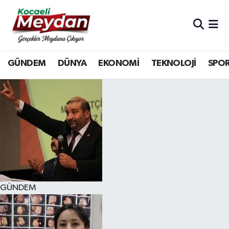
Nöbetçi Eczaneler
GÜNDEM
DÜNYA
EKONOMİ
TEKNOLOJİ
SPO
Hava Durumu
Trafik Durumu
Süper Lig Puan Durumu ve Fikstür
Tüm Manşetler
Son Dakika Haberleri
GÜNDEM
Haber Arşivi