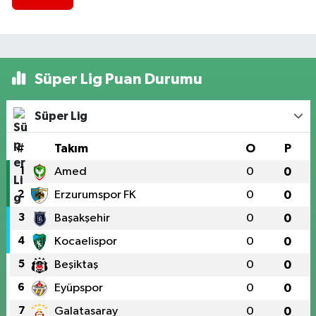
Süper Lig Puan Durumu
Süper Lig
#
Takım
O
P
1
Amed
0
0
2
Erzurumspor FK
0
0
3
Başakşehir
0
0
4
Kocaelispor
0
0
5
Beşiktaş
0
0
6
Eyüpspor
0
0
7
Galatasaray
0
0