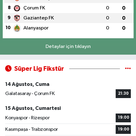
8
Çorum FK
0
0
9
Gaziantep FK
0
0
10
Alanyaspor
0
0
Detaylar için tıklayın
Süper Lig Fikstür
14 Ağustos, Cuma
Galatasaray - Çorum FK
21:30
15 Ağustos, Cumartesi
Konyaspor - Rizespor
19:00
Kasımpaşa - Trabzonspor
19:00