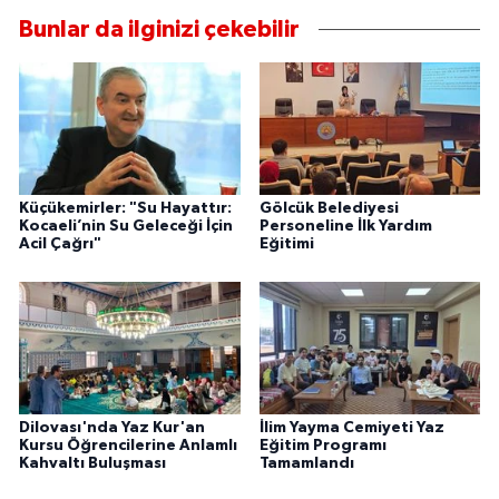
Bunlar da ilginizi çekebilir
Küçükemirler: "Su Hayattır:
Gölcük Belediyesi
Kocaeli’nin Su Geleceği İçin
Personeline İlk Yardım
Acil Çağrı"
Eğitimi
Dilovası'nda Yaz Kur'an
İlim Yayma Cemiyeti Yaz
Kursu Öğrencilerine Anlamlı
Eğitim Programı
Kahvaltı Buluşması
Tamamlandı