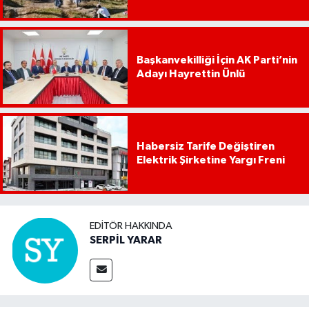
Başkanvekilliği İçin AK Parti’nin
Adayı Hayrettin Ünlü
Habersiz Tarife Değiştiren
Elektrik Şirketine Yargı Freni
EDITÖR HAKKINDA
SERPİL YARAR