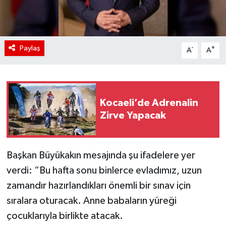
Paylaş
-
+
A
A
Kocaeli’de Adrenalin
Zirve Yapacak
Başkan Büyükakın mesajında şu ifadelere yer
verdi: “Bu hafta sonu binlerce evladımız, uzun
zamandır hazırlandıkları önemli bir sınav için
sıralara oturacak. Anne babaların yüreği
çocuklarıyla birlikte atacak.