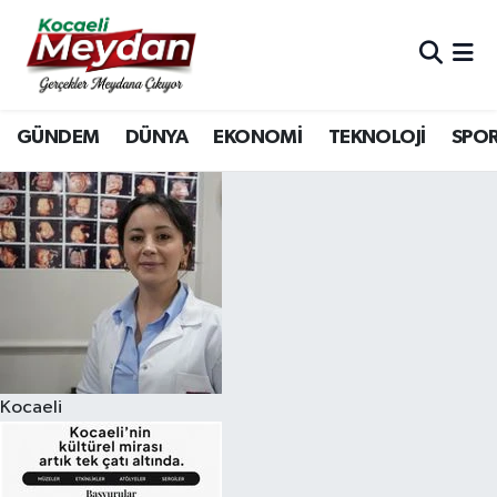
Nöbetçi Eczaneler
GÜNDEM
DÜNYA
EKONOMİ
TEKNOLOJİ
SPO
Hava Durumu
Trafik Durumu
Süper Lig Puan Durumu ve Fikstür
Tüm Manşetler
Son Dakika Haberleri
Kocaeli
Haber Arşivi