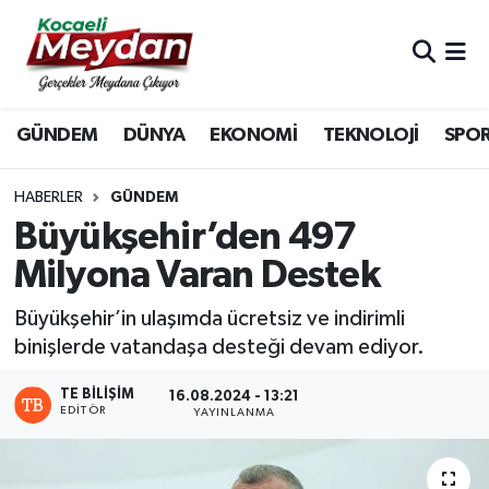
Nöbetçi Eczaneler
GÜNDEM
DÜNYA
EKONOMİ
TEKNOLOJİ
SPO
Hava Durumu
Trafik Durumu
HABERLER
GÜNDEM
Büyükşehir’den 497
Süper Lig Puan Durumu ve Fikstür
Milyona Varan Destek
Tüm Manşetler
Büyükşehir’in ulaşımda ücretsiz ve indirimli
binişlerde vatandaşa desteği devam ediyor.
Son Dakika Haberleri
TE BILIŞIM
16.08.2024 - 13:21
EDITÖR
Haber Arşivi
YAYINLANMA