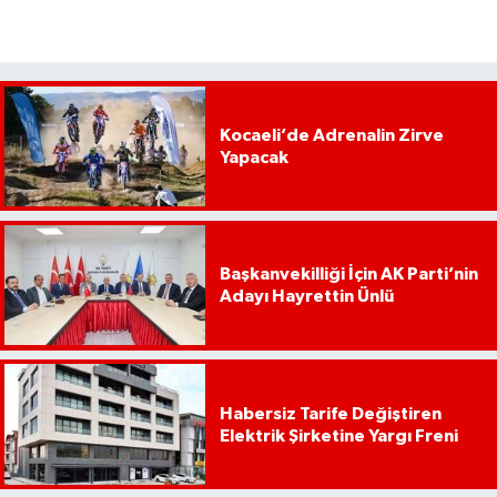
Kocaeli’de Adrenalin Zirve
Yapacak
Başkanvekilliği İçin AK Parti’nin
Adayı Hayrettin Ünlü
Habersiz Tarife Değiştiren
Elektrik Şirketine Yargı Freni