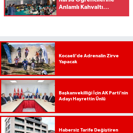
Anlamlı Kahvaltı
Buluşması
Kocaeli’de Adrenalin Zirve
Yapacak
Başkanvekilliği İçin AK Parti’nin
Adayı Hayrettin Ünlü
Habersiz Tarife Değiştiren