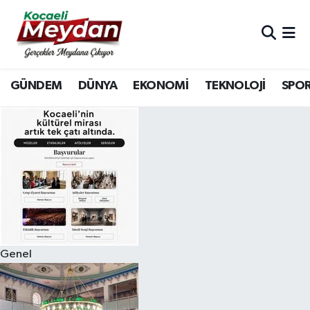
Nöbetçi Eczaneler
GÜNDEM
DÜNYA
EKONOMİ
TEKNOLOJİ
SPO
Hava Durumu
Trafik Durumu
Süper Lig Puan Durumu ve Fikstür
Tüm Manşetler
Son Dakika Haberleri
Genel
Haber Arşivi