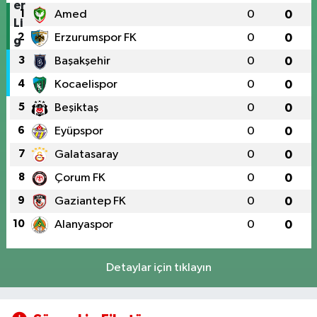
1
Amed
0
0
2
Erzurumspor FK
0
0
3
Başakşehir
0
0
4
Kocaelispor
0
0
5
Beşiktaş
0
0
6
Eyüpspor
0
0
7
Galatasaray
0
0
8
Çorum FK
0
0
9
Gaziantep FK
0
0
10
Alanyaspor
0
0
Detaylar için tıklayın