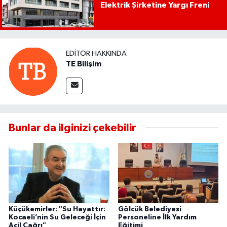
Elektrik Şirketine Yargı Freni
EDITÖR HAKKINDA
TE Bilişim
Bunlar da ilginizi çekebilir
Küçükemirler: "Su Hayattır:
Gölcük Belediyesi
Kocaeli’nin Su Geleceği İçin
Personeline İlk Yardım
Acil Çağrı"
Eğitimi