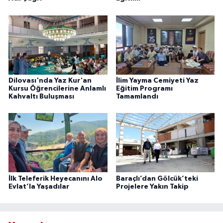
Dilovası'nda Yaz Kur'an
İlim Yayma Cemiyeti Yaz
Kursu Öğrencilerine Anlamlı
Eğitim Programı
Kahvaltı Buluşması
Tamamlandı
İlk Teleferik Heyecanını Alo
Baraçlı’dan Gölcük’teki
Evlat’la Yaşadılar
Projelere Yakın Takip