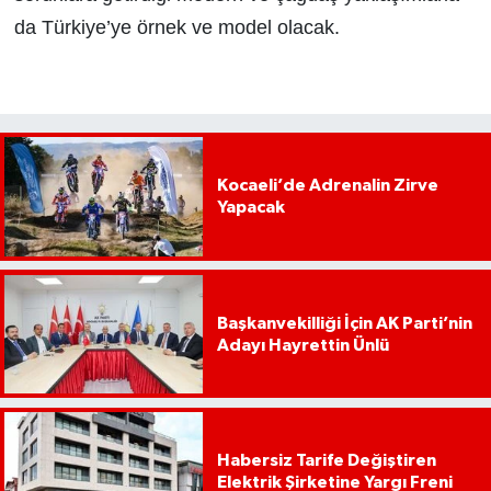
da Türkiye’ye örnek ve model olacak.
Kocaeli’de Adrenalin Zirve
Yapacak
Başkanvekilliği İçin AK Parti’nin
Adayı Hayrettin Ünlü
Habersiz Tarife Değiştiren
Elektrik Şirketine Yargı Freni