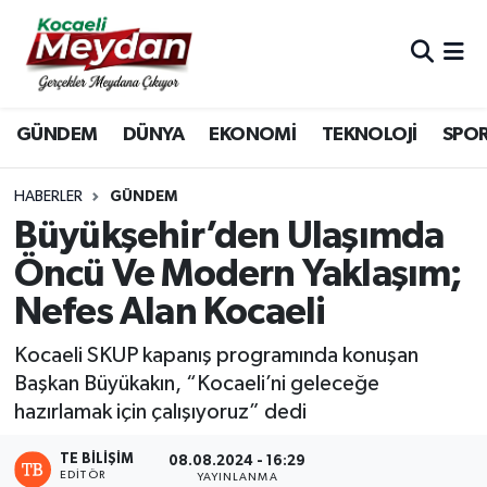
Nöbetçi Eczaneler
GÜNDEM
DÜNYA
EKONOMİ
TEKNOLOJİ
SPO
Hava Durumu
Trafik Durumu
HABERLER
GÜNDEM
Büyükşehir’den Ulaşımda
Süper Lig Puan Durumu ve Fikstür
Öncü Ve Modern Yaklaşım;
Nefes Alan Kocaeli
Tüm Manşetler
Kocaeli SKUP kapanış programında konuşan
Son Dakika Haberleri
Başkan Büyükakın, “Kocaeli’ni geleceğe
hazırlamak için çalışıyoruz” dedi
Haber Arşivi
TE BILIŞIM
08.08.2024 - 16:29
EDITÖR
YAYINLANMA