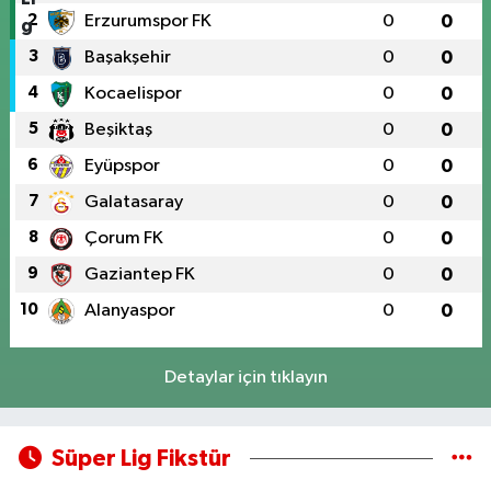
2
Erzurumspor FK
0
0
3
Başakşehir
0
0
4
Kocaelispor
0
0
5
Beşiktaş
0
0
6
Eyüpspor
0
0
7
Galatasaray
0
0
8
Çorum FK
0
0
9
Gaziantep FK
0
0
10
Alanyaspor
0
0
Detaylar için tıklayın
Süper Lig Fikstür