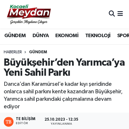
Nöbetçi Eczaneler
GÜNDEM
DÜNYA
EKONOMİ
TEKNOLOJİ
SPO
Hava Durumu
Trafik Durumu
HABERLER
GÜNDEM
Büyükşehir’den Yarımca’ya
Süper Lig Puan Durumu ve Fikstür
Yeni Sahil Parkı
Tüm Manşetler
Darıca’dan Karamürsel’e kadar kıyı şeridinde
onlarca sahil parkını kente kazandıran Büyükşehir,
Son Dakika Haberleri
Yarımca sahil parkındaki çalışmalarına devam
ediyor
Haber Arşivi
TE BILIŞIM
25.10.2023 - 12:35
EDITÖR
YAYINLANMA