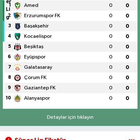
1
Amed
0
0
2
Erzurumspor FK
0
0
3
Başakşehir
0
0
4
Kocaelispor
0
0
5
Beşiktaş
0
0
6
Eyüpspor
0
0
7
Galatasaray
0
0
8
Çorum FK
0
0
9
Gaziantep FK
0
0
10
Alanyaspor
0
0
Detaylar için tıklayın