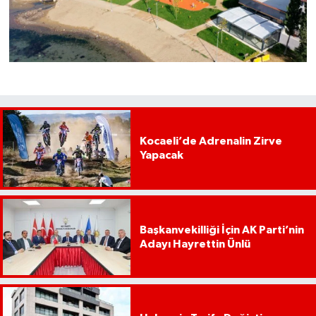
Kocaeli’de Adrenalin Zirve
Yapacak
Başkanvekilliği İçin AK Parti’nin
Adayı Hayrettin Ünlü