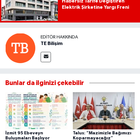
Habersiz Tarife Değiştiren
Elektrik Şirketine Yargı Freni
EDITÖR HAKKINDA
TE Bilişim
Bunlar da ilginizi çekebilir
İzmit 95 Ebeveyn
Talus: “Mazimizle Bağımızı
Buluşmaları Başlıyor
Koparmayacağız”