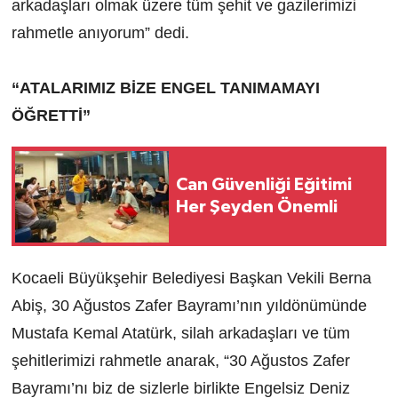
arkadaşları olmak üzere tüm şehit ve gazilerimizi
rahmetle anıyorum” dedi.
“ATALARIMIZ BİZE ENGEL TANIMAMAYI
ÖĞRETTİ”
Can Güvenliği Eğitimi
Her Şeyden Önemli
Kocaeli Büyükşehir Belediyesi Başkan Vekili Berna
Abiş, 30 Ağustos Zafer Bayramı’nın yıldönümünde
Mustafa Kemal Atatürk, silah arkadaşları ve tüm
şehitlerimizi rahmetle anarak, “30 Ağustos Zafer
Bayramı’nı biz de sizlerle birlikte Engelsiz Deniz