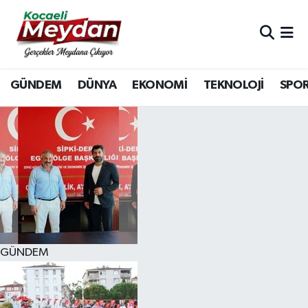
Nöbetçi Eczaneler
GÜNDEM
DÜNYA
EKONOMİ
TEKNOLOJİ
SPO
Hava Durumu
Trafik Durumu
Süper Lig Puan Durumu ve Fikstür
Tüm Manşetler
Son Dakika Haberleri
GÜNDEM
Haber Arşivi