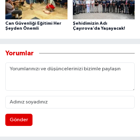
Can Güvenliği Eğitimi Her
Şehidimizin Adı
Şeyden Önemli
Çayırova’da Yaşayacak!
Yorumlar
Gönder