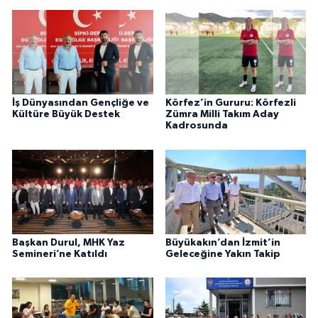
İş Dünyasından Gençliğe ve
Körfez’in Gururu: Körfezli
Kültüre Büyük Destek
Zümra Milli Takım Aday
Kadrosunda
Başkan Durul, MHK Yaz
Büyükakın’dan İzmit’in
Semineri’ne Katıldı
Geleceğine Yakın Takip