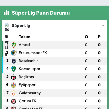
Süper Lig Puan Durumu
Süper Lig
#
Takım
O
P
1
Amed
0
0
2
Erzurumspor FK
0
0
3
Başakşehir
0
0
4
Kocaelispor
0
0
5
Beşiktaş
0
0
6
Eyüpspor
0
0
7
Galatasaray
0
0
8
Çorum FK
0
0
9