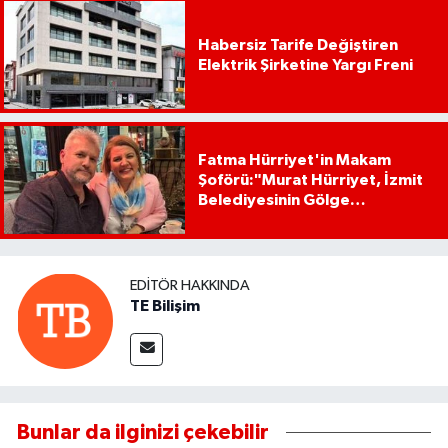
Habersiz Tarife Değiştiren
Elektrik Şirketine Yargı Freni
Fatma Hürriyet'in Makam
Şoförü:"Murat Hürriyet, İzmit
Belediyesinin Gölge
Başkanıdır"
EDITÖR HAKKINDA
TE Bilişim
Bunlar da ilginizi çekebilir