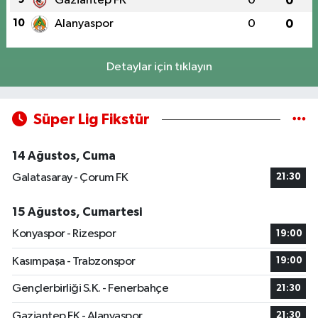
Gaziantep FK
0
0
10
Alanyaspor
0
0
Detaylar için tıklayın
Süper Lig Fikstür
14 Ağustos, Cuma
Galatasaray - Çorum FK
21:30
15 Ağustos, Cumartesi
Konyaspor - Rizespor
19:00
Kasımpaşa - Trabzonspor
19:00
Gençlerbirliği S.K. - Fenerbahçe
21:30
Gaziantep FK - Alanyaspor
21:30