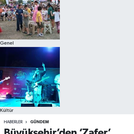
Genel
Kültür
HABERLER
GÜNDEM
Büyükşehir’den ‘Zafer’