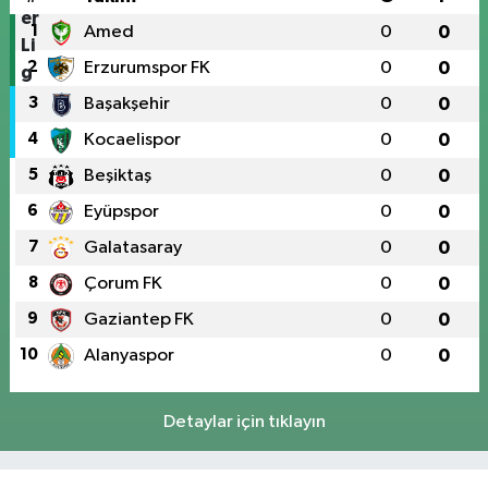
1
Amed
0
0
2
Erzurumspor FK
0
0
3
Başakşehir
0
0
4
Kocaelispor
0
0
5
Beşiktaş
0
0
6
Eyüpspor
0
0
7
Galatasaray
0
0
8
Çorum FK
0
0
9
Gaziantep FK
0
0
10
Alanyaspor
0
0
Detaylar için tıklayın