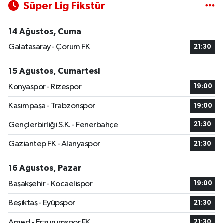
Süper Lig Fikstür
14 Ağustos, Cuma
Galatasaray - Çorum FK
21:30
15 Ağustos, Cumartesi
Konyaspor - Rizespor
19:00
Kasımpaşa - Trabzonspor
19:00
Gençlerbirliği S.K. - Fenerbahçe
21:30
Gaziantep FK - Alanyaspor
21:30
16 Ağustos, Pazar
Başakşehir - Kocaelispor
19:00
Beşiktaş - Eyüpspor
21:30
Amed - Erzurumspor FK
21:30