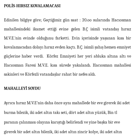
POLİS-HIRSIZ KOVALAMACASI
Edinilen bilgiye göre; Geçtiğimiz gün saat : 20.oo sularında Hacıosman
mahallesindeki ikamet ettiği evine gelen B.Ç isimli vatandaş hırsız
M.V.E.’nin evinde olduğunu farketti. Evin içerisinde yaşanan kısa bir
kovalamacadan dolayı hırsız evden kaçtı. B.Ç. isimli şahış hemen emniyet
güçlerine haber verdi. Körfez Emniyeti her yeri abluka altına altı ve
Hacıosman Faresi M.V.E. kısa sürede yakalandı. Hacıosman mahallesi
sakinleri ve Körfezli vatandaşlar rahat bir nefes aldı.
MAHALLEYİ SOYDU
Ayrıca hırsız M.V.E’nin daha önce aynı mahallede bir eve girerek iki adet
burma bilezik, iki adet altın takı seti, dört adet altın yüzük, Bin tl
paranın çalınması olayına karıştığı belirlendi ve yine başka bir eve
girerek bir adet altın bilezik, iki adet altın zincir kolye, iki adet altın