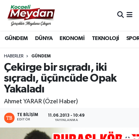
Nöbetçi Eczaneler
GÜNDEM
DÜNYA
EKONOMİ
TEKNOLOJİ
SPO
Hava Durumu
Trafik Durumu
HABERLER
GÜNDEM
Çekirge bir sıçradı, iki
Süper Lig Puan Durumu ve Fikstür
sıçradı, üçüncüde Opak
Yakaladı
Tüm Manşetler
Ahmet YARAR (Özel Haber)
Son Dakika Haberleri
TE BILIŞIM
11.06.2013 - 10:49
Haber Arşivi
EDITÖR
YAYINLANMA