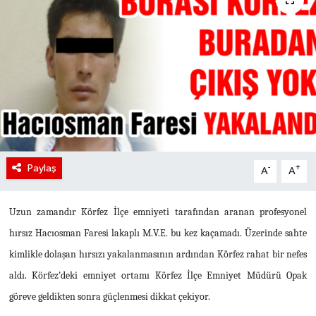
Paylaş
-
+
A
A
Uzun zamandır Körfez İlçe emniyeti tarafından aranan profesyonel
hırsız Hacıosman Faresi lakaplı M.V.E. bu kez kaçamadı. Üzerinde sahte
kimlikle dolaşan hırsızı yakalanmasının ardından Körfez rahat bir nefes
aldı. Körfez’deki emniyet ortamı Körfez İlçe Emniyet Müdürü Opak
göreve geldikten sonra güçlenmesi dikkat çekiyor.