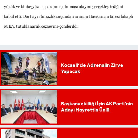
yüzük ve binbeşyüz TL paranın çalınması olayını gerçekleştirdiğini
kabul etti. Dört ayrı hırsızlık suçundan aranan Hacıosman faresi lakaplı
M.E.V. tutuklanarak cezaevine gönderildi.
Kocaeli’de Adrenalin Zirve
Yapacak
Başkanvekilliği İçin AK Parti’nin
Adayı Hayrettin Ünlü