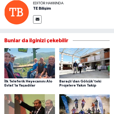
EDITÖR HAKKINDA
TE Bilişim
Bunlar da ilginizi çekebilir
İlk Teleferik Heyecanını Alo
Baraçlı’dan Gölcük’teki
Evlat’la Yaşadılar
Projelere Yakın Takip