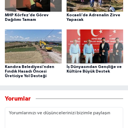
MHP Körfez’de Görev
Kocaeli’de Adrenalin Zirve
Dağılımı Tamam
Yapacak
Kandıra Belediyesi’nden
İş Dünyasından Gençliğe ve
Fındık Hasadı Öncesi
Kültüre Büyük Destek
Üreticiye Yol Desteği
Yorumlar