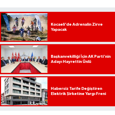
Kocaeli’de Adrenalin Zirve
Yapacak
Başkanvekilliği İçin AK Parti’nin
Adayı Hayrettin Ünlü
Habersiz Tarife Değiştiren
Elektrik Şirketine Yargı Freni