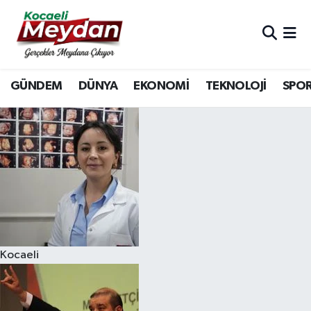
Nöbetçi Eczaneler
GÜNDEM
DÜNYA
EKONOMİ
TEKNOLOJİ
SPO
Hava Durumu
Trafik Durumu
Süper Lig Puan Durumu ve Fikstür
Tüm Manşetler
Son Dakika Haberleri
Kocaeli
Haber Arşivi