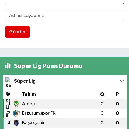
Gönder
Süper Lig Puan Durumu
Süper Lig
#
Takım
O
P
1
Amed
0
0
2
Erzurumspor FK
0
0
3
Başakşehir
0
0