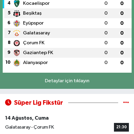
4
Kocaelispor
0
0
5
Beşiktaş
0
0
6
Eyüpspor
0
0
7
Galatasaray
0
0
8
Çorum FK
0
0
9
Gaziantep FK
0
0
10
Alanyaspor
0
0
Detaylar için tıklayın
Süper Lig Fikstür
14 Ağustos, Cuma
Galatasaray - Çorum FK
21:30