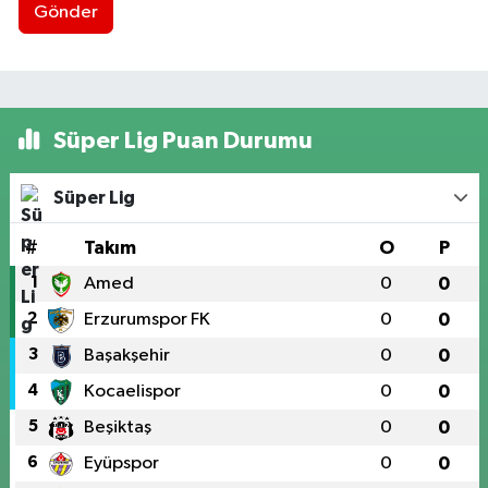
Gönder
Süper Lig Puan Durumu
Süper Lig
#
Takım
O
P
1
Amed
0
0
2
Erzurumspor FK
0
0
3
Başakşehir
0
0
4
Kocaelispor
0
0
5
Beşiktaş
0
0
6
Eyüpspor
0
0