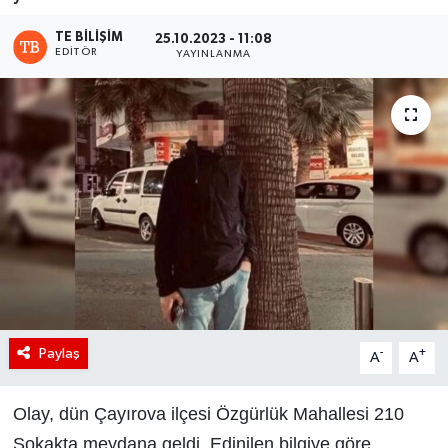
TE BILIŞIM
25.10.2023 - 11:08
EDITÖR
YAYINLANMA
Paylaş
-
+
A
A
Olay, dün Çayırova ilçesi Özgürlük Mahallesi 210
Sokakta meydana geldi. Edinilen bilgiye göre,