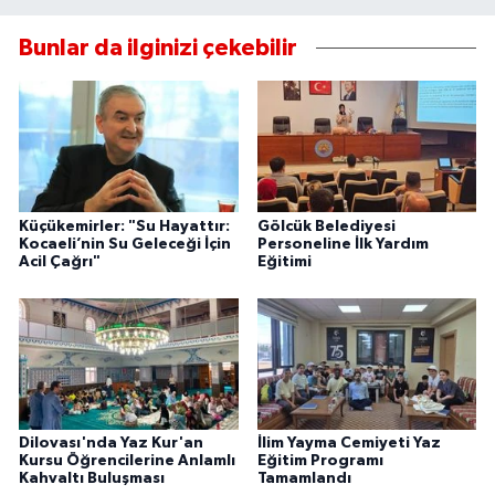
Bunlar da ilginizi çekebilir
Küçükemirler: "Su Hayattır:
Gölcük Belediyesi
Kocaeli’nin Su Geleceği İçin
Personeline İlk Yardım
Acil Çağrı"
Eğitimi
Dilovası'nda Yaz Kur'an
İlim Yayma Cemiyeti Yaz
Kursu Öğrencilerine Anlamlı
Eğitim Programı
Kahvaltı Buluşması
Tamamlandı