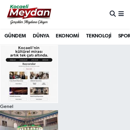
Nöbetçi Eczaneler
GÜNDEM
DÜNYA
EKONOMİ
TEKNOLOJİ
SPO
Hava Durumu
Trafik Durumu
Süper Lig Puan Durumu ve Fikstür
Tüm Manşetler
Son Dakika Haberleri
Genel
Haber Arşivi