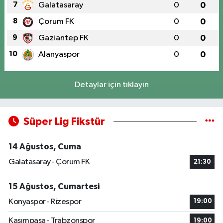
7
Galatasaray
0
0
8
Çorum FK
0
0
9
Gaziantep FK
0
0
10
Alanyaspor
0
0
Detaylar için tıklayın
Süper Lig Fikstür
14 Ağustos, Cuma
Galatasaray - Çorum FK
21:30
15 Ağustos, Cumartesi
Konyaspor - Rizespor
19:00
Kasımpaşa - Trabzonspor
19:00