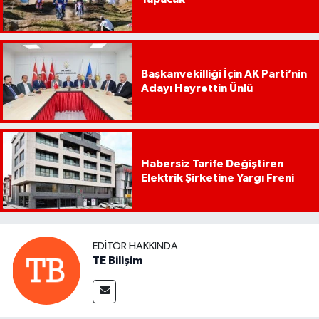
Başkanvekilliği İçin AK Parti’nin
Adayı Hayrettin Ünlü
Habersiz Tarife Değiştiren
Elektrik Şirketine Yargı Freni
EDITÖR HAKKINDA
TE Bilişim