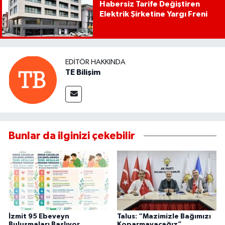
Habersiz Tarife Değiştiren
Elektrik Şirketine Yargı Freni
EDITÖR HAKKINDA
TE Bilişim
Bunlar da ilginizi çekebilir
İzmit 95 Ebeveyn
Talus: “Mazimizle Bağımızı
Buluşmaları Başlıyor
Koparmayacağız”