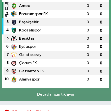
1
Amed
0
0
2
Erzurumspor FK
0
0
3
Başakşehir
0
0
4
Kocaelispor
0
0
5
Beşiktaş
0
0
6
Eyüpspor
0
0
7
Galatasaray
0
0
8
Çorum FK
0
0
9
Gaziantep FK
0
0
10
Alanyaspor
0
0
Detaylar için tıklayın