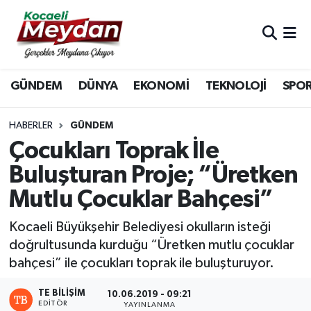
Nöbetçi Eczaneler
GÜNDEM
DÜNYA
EKONOMİ
TEKNOLOJİ
SPO
Hava Durumu
Trafik Durumu
HABERLER
GÜNDEM
Çocukları Toprak İle
Süper Lig Puan Durumu ve Fikstür
Buluşturan Proje; “Üretken
Mutlu Çocuklar Bahçesi”
Tüm Manşetler
Kocaeli Büyükşehir Belediyesi okulların isteği
Son Dakika Haberleri
doğrultusunda kurduğu “Üretken mutlu çocuklar
bahçesi” ile çocukları toprak ile buluşturuyor.
Haber Arşivi
TE BILIŞIM
10.06.2019 - 09:21
EDITÖR
YAYINLANMA