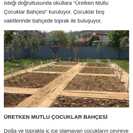
isteği doğrultusunda okullara “Üretken Mutlu
Çocuklar Bahçesi” kuruluyor. Çocuklar boş
vakitlerinde bahçede toprak ile buluşuyor.
ÜRETKEN MUTLU ÇOCUKLAR BAHÇESİ
Doğa ve toprakla iç içe olamayan çocukların çevreye