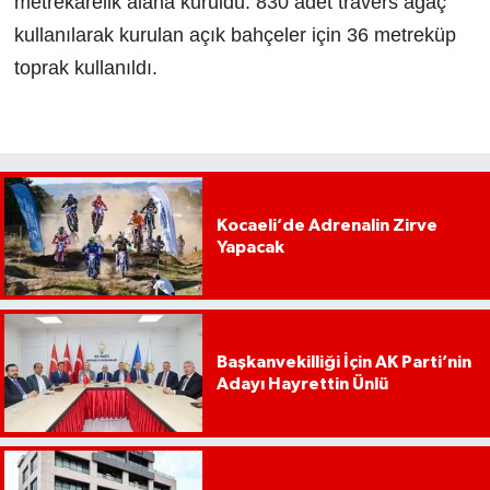
metrekarelik alana kuruldu. 830 adet travers ağaç
kullanılarak kurulan açık bahçeler için 36 metreküp
toprak kullanıldı.
Kocaeli’de Adrenalin Zirve
Yapacak
Başkanvekilliği İçin AK Parti’nin
Adayı Hayrettin Ünlü