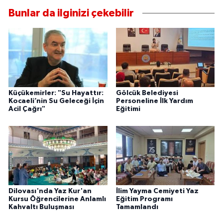
Bunlar da ilginizi çekebilir
Küçükemirler: "Su Hayattır:
Gölcük Belediyesi
Kocaeli’nin Su Geleceği İçin
Personeline İlk Yardım
Acil Çağrı"
Eğitimi
Dilovası'nda Yaz Kur'an
İlim Yayma Cemiyeti Yaz
Kursu Öğrencilerine Anlamlı
Eğitim Programı
Kahvaltı Buluşması
Tamamlandı