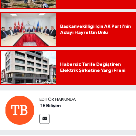
Başkanvekilliği İçin AK Parti’nin
Adayı Hayrettin Ünlü
Habersiz Tarife Değiştiren
Elektrik Şirketine Yargı Freni
EDITÖR HAKKINDA
TE Bilişim