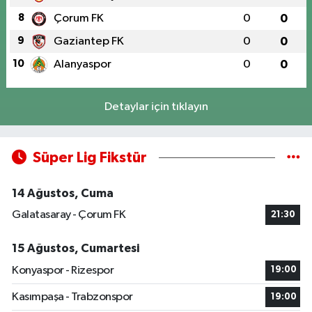
8
Çorum FK
0
0
9
Gaziantep FK
0
0
10
Alanyaspor
0
0
Detaylar için tıklayın
Süper Lig Fikstür
14 Ağustos, Cuma
Galatasaray - Çorum FK
21:30
15 Ağustos, Cumartesi
Konyaspor - Rizespor
19:00
Kasımpaşa - Trabzonspor
19:00