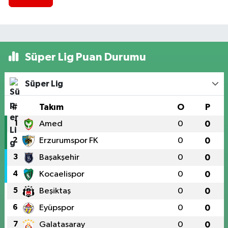
Süper Lig Puan Durumu
Süper Lig
#
Takım
O
P
1
Amed
0
0
2
Erzurumspor FK
0
0
3
Başakşehir
0
0
4
Kocaelispor
0
0
5
Beşiktaş
0
0
6
Eyüpspor
0
0
7
Galatasaray
0
0