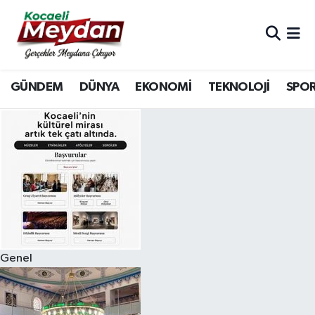
Nöbetçi Eczaneler
GÜNDEM
DÜNYA
EKONOMİ
TEKNOLOJİ
SPO
Hava Durumu
Trafik Durumu
Süper Lig Puan Durumu ve Fikstür
Tüm Manşetler
Son Dakika Haberleri
Genel
Haber Arşivi