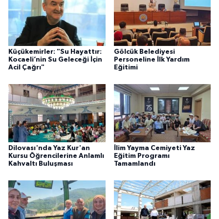
Küçükemirler: "Su Hayattır:
Gölcük Belediyesi
Kocaeli’nin Su Geleceği İçin
Personeline İlk Yardım
Acil Çağrı"
Eğitimi
Dilovası'nda Yaz Kur'an
İlim Yayma Cemiyeti Yaz
Kursu Öğrencilerine Anlamlı
Eğitim Programı
Kahvaltı Buluşması
Tamamlandı