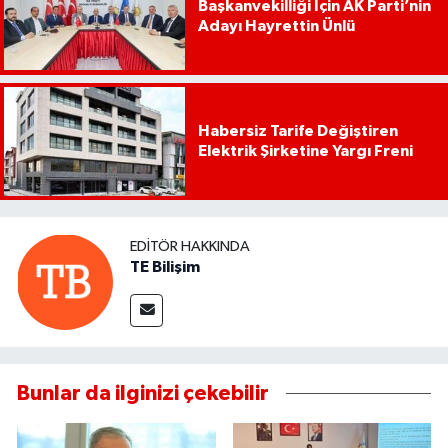
Başkanvekilliği İçin AK Parti’nin
Adayı Hayrettin Ünlü
Habersiz Tarife Değiştiren
Elektrik Şirketine Yargı Freni
EDITÖR HAKKINDA
TE Bilişim
Bunlar da ilginizi çekebilir