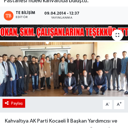
Pastanesi’ndeki kahvaltıda buluştu.
TE BILIŞIM
09.04.2014 - 12:37
EDITÖR
YAYINLANMA
Paylaş
-
+
A
A
Kahvaltıya AK Parti Kocaeli İl Başkan Yardımcısı ve