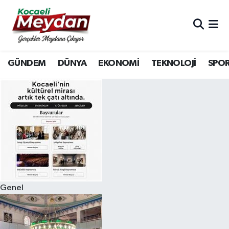
Nöbetçi Eczaneler
GÜNDEM
DÜNYA
EKONOMİ
TEKNOLOJİ
SPO
Hava Durumu
Trafik Durumu
Süper Lig Puan Durumu ve Fikstür
Tüm Manşetler
Son Dakika Haberleri
Genel
Haber Arşivi