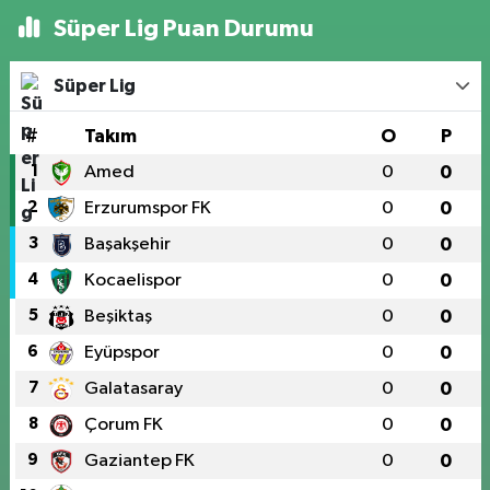
Süper Lig Puan Durumu
Süper Lig
#
Takım
O
P
1
Amed
0
0
2
Erzurumspor FK
0
0
3
Başakşehir
0
0
4
Kocaelispor
0
0
5
Beşiktaş
0
0
6
Eyüpspor
0
0
7
Galatasaray
0
0
8
Çorum FK
0
0
9
Gaziantep FK
0
0