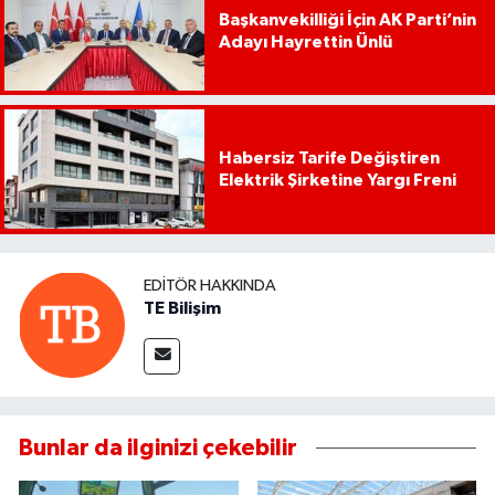
Başkanvekilliği İçin AK Parti’nin
Adayı Hayrettin Ünlü
Habersiz Tarife Değiştiren
Elektrik Şirketine Yargı Freni
EDITÖR HAKKINDA
TE Bilişim
Bunlar da ilginizi çekebilir