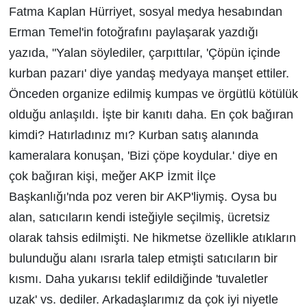
Fatma Kaplan Hürriyet, sosyal medya hesabından
Erman Temel'in fotoğrafını paylaşarak yazdığı
yazıda, "Yalan söylediler, çarpıttılar, 'Çöpün içinde
kurban pazarı' diye yandaş medyaya manşet ettiler.
Önceden organize edilmiş kumpas ve örgütlü kötülük
olduğu anlaşıldı. İşte bir kanıtı daha. En çok bağıran
kimdi? Hatırladınız mı? Kurban satış alanında
kameralara konuşan, 'Bizi çöpe koydular.' diye en
çok bağıran kişi, meğer AKP İzmit İlçe
Başkanlığı'nda poz veren bir AKP'liymiş. Oysa bu
alan, satıcıların kendi isteğiyle seçilmiş, ücretsiz
olarak tahsis edilmişti. Ne hikmetse özellikle atıkların
bulunduğu alanı ısrarla talep etmişti satıcıların bir
kısmı. Daha yukarısı teklif edildiğinde 'tuvaletler
uzak' vs. dediler. Arkadaşlarımız da çok iyi niyetle