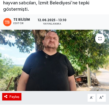
hayvan satıcıları, İzmit Belediyesi'ne tepki
göstermişti.
TE BILIŞIM
12.06.2025 - 13:10
EDITÖR
YAYINLANMA
Paylaş
-
+
A
A