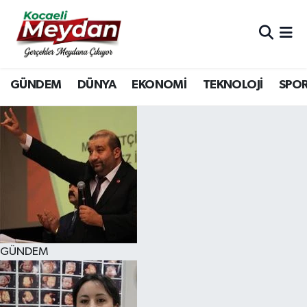
Nöbetçi Eczaneler
GÜNDEM
DÜNYA
EKONOMİ
TEKNOLOJİ
SPO
Hava Durumu
Trafik Durumu
Süper Lig Puan Durumu ve Fikstür
Tüm Manşetler
Son Dakika Haberleri
GÜNDEM
Haber Arşivi