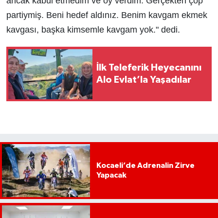
ancak kabul etmedim ve oy verdim. Gerçekten çöp
partiymiş. Beni hedef aldınız. Benim kavgam ekmek
kavgası, başka kimsemle kavgam yok." dedi.
İlk Teleferik Heyecanını
Alo Evlat’la Yaşadılar
Kocaeli’de Adrenalin Zirve
Yapacak