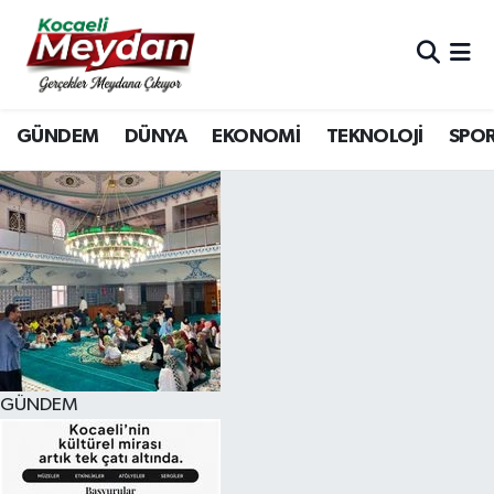
Nöbetçi Eczaneler
GÜNDEM
DÜNYA
EKONOMİ
TEKNOLOJİ
SPO
Hava Durumu
Trafik Durumu
Süper Lig Puan Durumu ve Fikstür
Tüm Manşetler
Son Dakika Haberleri
GÜNDEM
Haber Arşivi