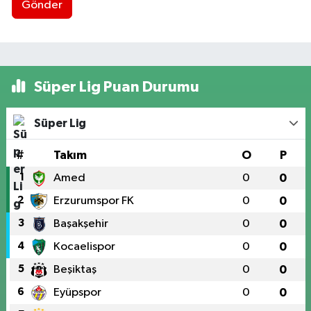
Gönder
Süper Lig Puan Durumu
Süper Lig
#
Takım
O
P
1
Amed
0
0
2
Erzurumspor FK
0
0
3
Başakşehir
0
0
4
Kocaelispor
0
0
5
Beşiktaş
0
0
6
Eyüpspor
0
0