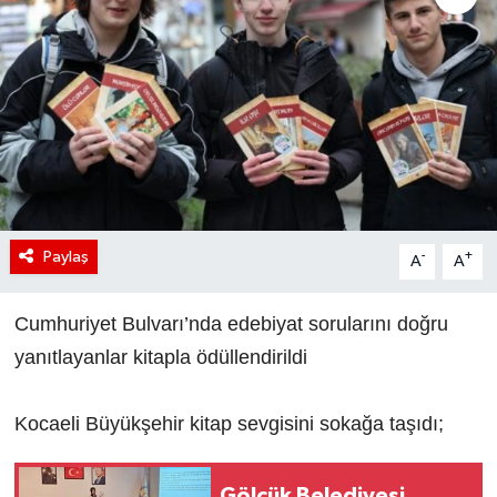
Paylaş
-
+
A
A
Cumhuriyet Bulvarı’nda edebiyat sorularını doğru
yanıtlayanlar kitapla ödüllendirildi
Kocaeli Büyükşehir kitap sevgisini sokağa taşıdı;
Gölcük Belediyesi