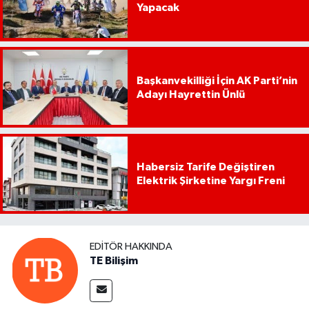
Yapacak
Başkanvekilliği İçin AK Parti’nin
Adayı Hayrettin Ünlü
Habersiz Tarife Değiştiren
Elektrik Şirketine Yargı Freni
EDITÖR HAKKINDA
TE Bilişim