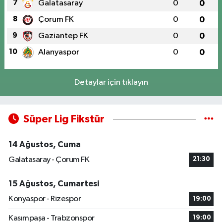
7
Galatasaray
0
0
8
Çorum FK
0
0
9
Gaziantep FK
0
0
10
Alanyaspor
0
0
Detaylar için tıklayın
Süper Lig Fikstür
14 Ağustos, Cuma
Galatasaray - Çorum FK
21:30
15 Ağustos, Cumartesi
Konyaspor - Rizespor
19:00
Kasımpaşa - Trabzonspor
19:00