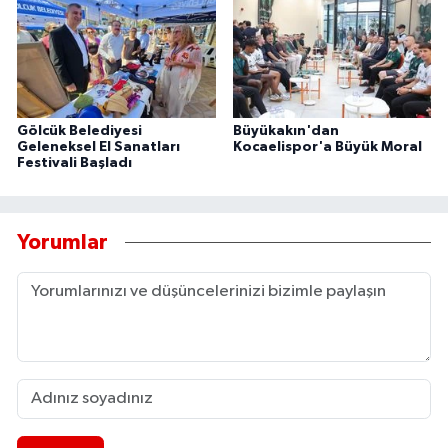
Gölcük Belediyesi
Büyükakın'dan
Geleneksel El Sanatları
Kocaelispor'a Büyük Moral
Festivali Başladı
Yorumlar