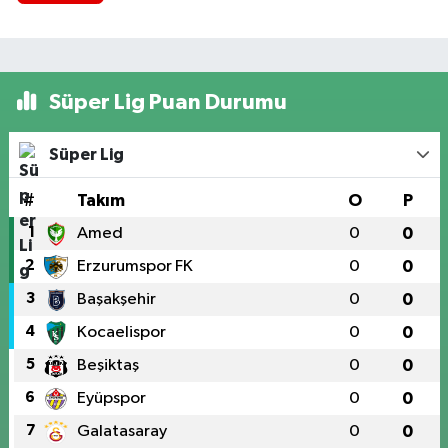
Süper Lig Puan Durumu
Süper Lig
#
Takım
O
P
1
Amed
0
0
2
Erzurumspor FK
0
0
3
Başakşehir
0
0
4
Kocaelispor
0
0
5
Beşiktaş
0
0
6
Eyüpspor
0
0
7
Galatasaray
0
0