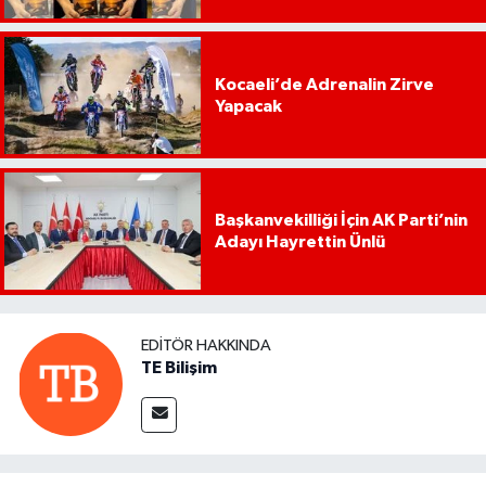
Kocaeli’de Adrenalin Zirve
Yapacak
Başkanvekilliği İçin AK Parti’nin
Adayı Hayrettin Ünlü
EDITÖR HAKKINDA
TE Bilişim