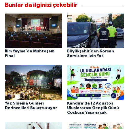
Bunlar da ilginizi çekebilir
İlim Yayma’da Muhteşem
Büyükşehir’den Korsan
Final
Servislere İzin Yok
Yaz Sinema Günleri
Kandıra’da 12 Ağustos
Derincelileri Buluşturuyor
Uluslararası Gençlik Günü
Coşkusu Yaşanacak