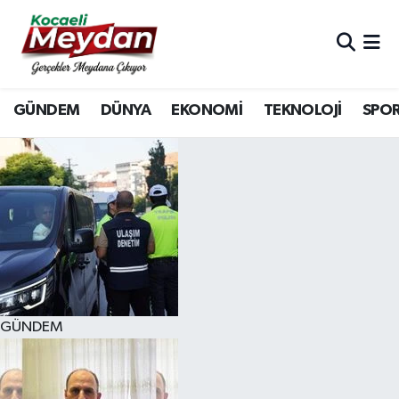
Nöbetçi Eczaneler
GÜNDEM
DÜNYA
EKONOMİ
TEKNOLOJİ
SPO
Hava Durumu
Trafik Durumu
Süper Lig Puan Durumu ve Fikstür
Tüm Manşetler
Son Dakika Haberleri
GÜNDEM
Haber Arşivi