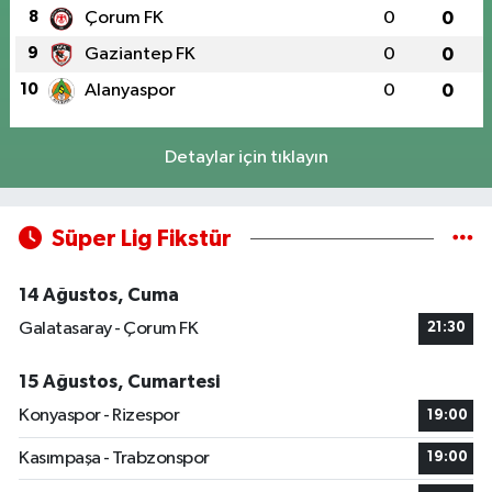
8
Çorum FK
0
0
9
Gaziantep FK
0
0
10
Alanyaspor
0
0
Detaylar için tıklayın
Süper Lig Fikstür
14 Ağustos, Cuma
Galatasaray - Çorum FK
21:30
15 Ağustos, Cumartesi
Konyaspor - Rizespor
19:00
Kasımpaşa - Trabzonspor
19:00