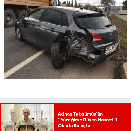
Adnan Tekgümüş’ün
“Yüreğime Düşen Hasret”I
Okurla Buluştu