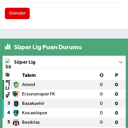
Gönder
Süper Lig Puan Durumu
Süper Lig
#
Takım
O
P
1
Amed
0
0
2
Erzurumspor FK
0
0
3
Başakşehir
0
0
4
Kocaelispor
0
0
5
Beşiktaş
0
0