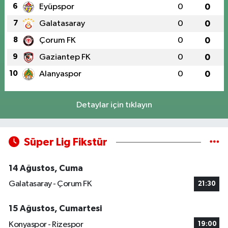
6
Eyüpspor
0
0
7
Galatasaray
0
0
8
Çorum FK
0
0
9
Gaziantep FK
0
0
10
Alanyaspor
0
0
Detaylar için tıklayın
Süper Lig Fikstür
14 Ağustos, Cuma
Galatasaray - Çorum FK
21:30
15 Ağustos, Cumartesi
Konyaspor - Rizespor
19:00