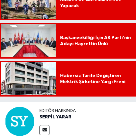
Yapacak
Başkanvekilliği İçin AK Parti’nin
Adayı Hayrettin Ünlü
Habersiz Tarife Değiştiren
Elektrik Şirketine Yargı Freni
EDITÖR HAKKINDA
SERPİL YARAR