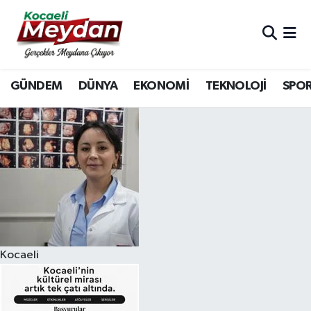
Nöbetçi Eczaneler
GÜNDEM
DÜNYA
EKONOMİ
TEKNOLOJİ
SPO
Hava Durumu
Trafik Durumu
Süper Lig Puan Durumu ve Fikstür
Tüm Manşetler
Son Dakika Haberleri
Kocaeli
Haber Arşivi