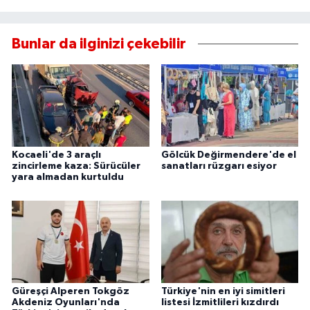
Bunlar da ilginizi çekebilir
Kocaeli'de 3 araçlı
Gölcük Değirmendere'de el
zincirleme kaza: Sürücüler
sanatları rüzgarı esiyor
yara almadan kurtuldu
Güreşçi Alperen Tokgöz
Türkiye'nin en iyi simitleri
Akdeniz Oyunları'nda
listesi İzmitlileri kızdırdı