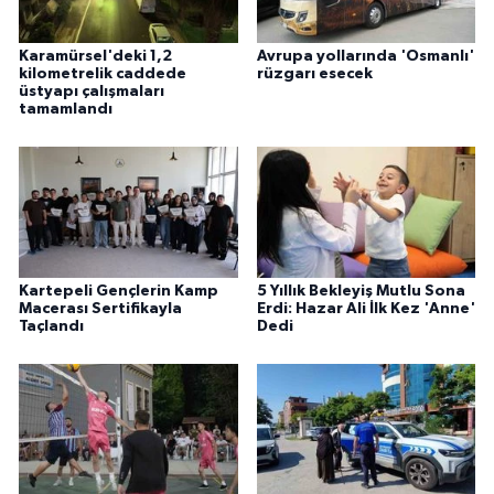
Karamürsel'deki 1,2
Avrupa yollarında 'Osmanlı'
kilometrelik caddede
rüzgarı esecek
üstyapı çalışmaları
tamamlandı
Kartepeli Gençlerin Kamp
5 Yıllık Bekleyiş Mutlu Sona
Macerası Sertifikayla
Erdi: Hazar Ali İlk Kez 'Anne'
Taçlandı
Dedi