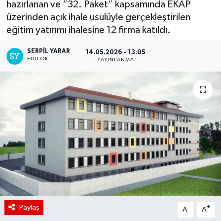
hazırlanan ve “32. Paket” kapsamında EKAP
üzerinden açık ihale usulüyle gerçekleştirilen
eğitim yatırımı ihalesine 12 firma katıldı.
SERPİL YARAR
14.05.2026 - 13:05
EDITÖR
YAYINLANMA
Paylaş
-
+
A
A