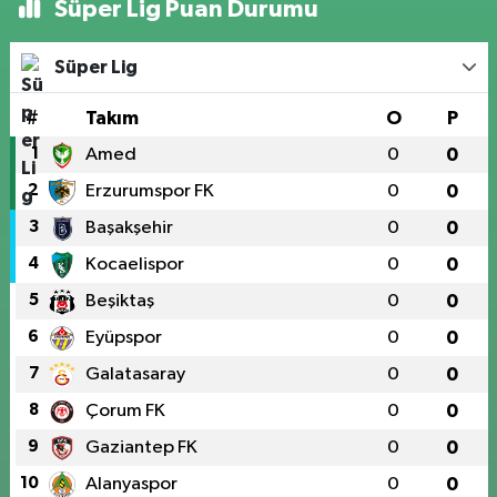
Süper Lig Puan Durumu
Süper Lig
#
Takım
O
P
1
Amed
0
0
2
Erzurumspor FK
0
0
3
Başakşehir
0
0
4
Kocaelispor
0
0
5
Beşiktaş
0
0
6
Eyüpspor
0
0
7
Galatasaray
0
0
8
Çorum FK
0
0
9
Gaziantep FK
0
0
10
Alanyaspor
0
0