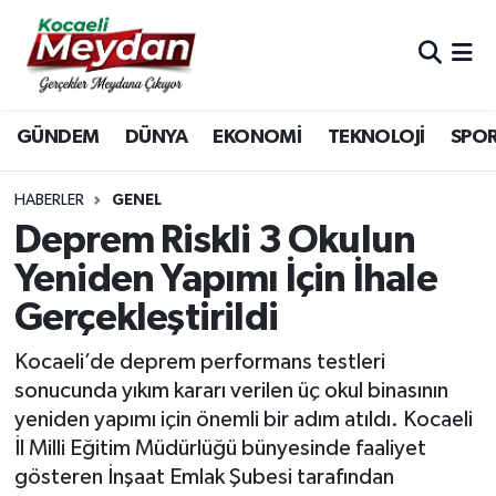
Nöbetçi Eczaneler
GÜNDEM
DÜNYA
EKONOMİ
TEKNOLOJİ
SPO
Hava Durumu
Trafik Durumu
HABERLER
GENEL
Deprem Riskli 3 Okulun
Süper Lig Puan Durumu ve Fikstür
Yeniden Yapımı İçin İhale
Gerçekleştirildi
Tüm Manşetler
Kocaeli’de deprem performans testleri
Son Dakika Haberleri
sonucunda yıkım kararı verilen üç okul binasının
yeniden yapımı için önemli bir adım atıldı. Kocaeli
Haber Arşivi
İl Milli Eğitim Müdürlüğü bünyesinde faaliyet
gösteren İnşaat Emlak Şubesi tarafından