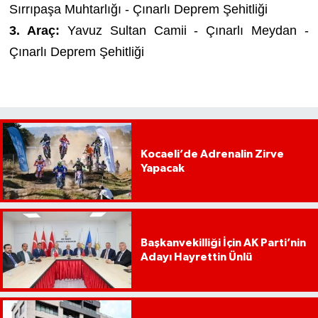
Sırrıpaşa Muhtarlığı - Çınarlı Deprem Şehitliği
3. Araç:
Yavuz Sultan Camii - Çınarlı Meydan -
Çınarlı Deprem Şehitliği
Kocaeli’de Adrenalin Zirve
Yapacak
Başkanvekilliği İçin AK Parti’nin
Adayı Hayrettin Ünlü