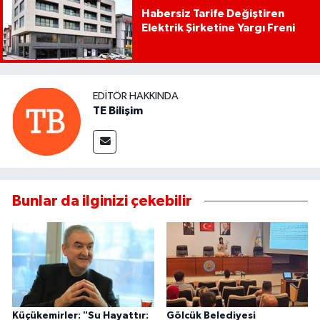
Habersiz Tarife Değiştiren
Elektrik Şirketine Yargı Freni
EDITÖR HAKKINDA
TE Bilişim
Bunlar da ilginizi çekebilir
Küçükemirler: "Su Hayattır:
Gölcük Belediyesi