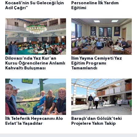
Kocaeli’nin Su Geleceği İçin
Personeline İlk Yardım
Acil Çağrı"
Eğitimi
Dilovası'nda Yaz Kur'an
İlim Yayma Cemiyeti Yaz
Kursu Öğrencilerine Anlamlı
Eğitim Programı
Kahvaltı Buluşması
Tamamlandı
İlk Teleferik Heyecanını Alo
Baraçlı’dan Gölcük’teki
Evlat’la Yaşadılar
Projelere Yakın Takip