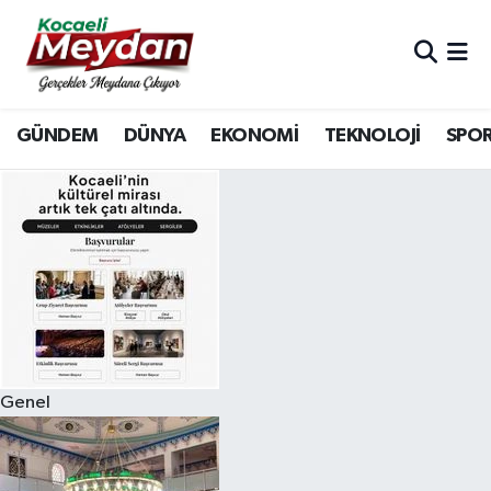
Nöbetçi Eczaneler
GÜNDEM
DÜNYA
EKONOMİ
TEKNOLOJİ
SPO
Hava Durumu
Trafik Durumu
Süper Lig Puan Durumu ve Fikstür
Tüm Manşetler
Son Dakika Haberleri
Genel
Haber Arşivi