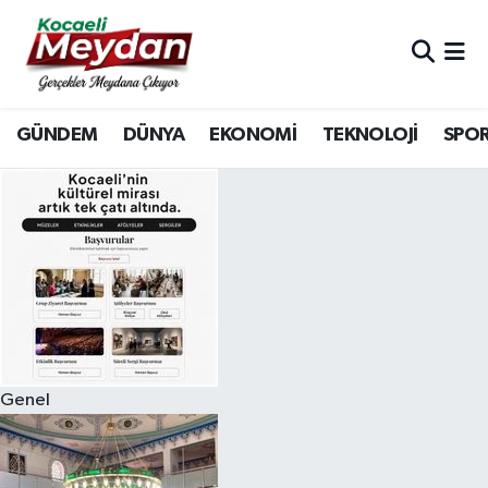
Nöbetçi Eczaneler
GÜNDEM
DÜNYA
EKONOMİ
TEKNOLOJİ
SPO
Hava Durumu
Trafik Durumu
Süper Lig Puan Durumu ve Fikstür
Tüm Manşetler
Son Dakika Haberleri
Genel
Haber Arşivi