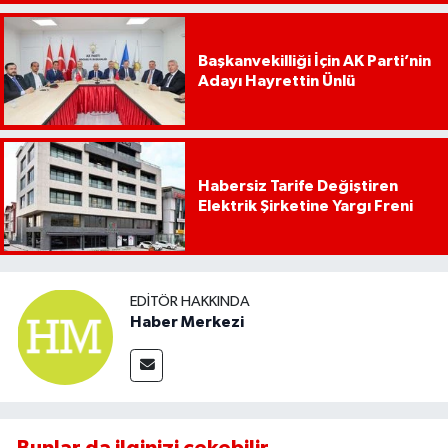
Başkanvekilliği İçin AK Parti’nin
Adayı Hayrettin Ünlü
Habersiz Tarife Değiştiren
Elektrik Şirketine Yargı Freni
EDITÖR HAKKINDA
Haber Merkezi