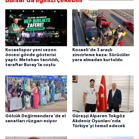
Bunlar da ilginizi çekebilir
Kocaelispor yeni sezon
Kocaeli'de 3 araçlı
öncesi gövde gösterisi
zincirleme kaza: Sürücüler
yaptı: Metehan tanıtıldı,
yara almadan kurtuldu
taraftar Buray'la coştu
Gölcük Değirmendere'de el
Güreşçi Alperen Tokgöz
sanatları rüzgarı esiyor
Akdeniz Oyunları'nda
Türkiye'yi temsil edecek