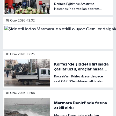
tahliye ve yıkım kararı
Derince Eğitim ve Araştırma
Hastanesi'nde yapılan deprem
performans analizleri sonrası A, B ve
B1 bloklarının tahliye edilerek
08 Ocak 2026 - 12:32
yıkılmasına karar verildi. Hastanenin
kapatılmayacağı, kampüs içine 120
yataklı acil durum yapısının inşa
edileceği açıklandı.
08 Ocak 2026 - 12:25
Körfez'de şiddetli fırtınada
çatılar uçtu, araçlar hasar
gördü
Kocaeli'nin Körfez ilçesinde gece
saat 04.00'ten itibaren etkili olan
şiddetli fırtına, ilçenin birçok
noktasında hasara yol açtı.
08 Ocak 2026 - 12:06
Marmara Denizi'nde fırtına
etkili oldu
Marmara Denizi'nde etkili olan