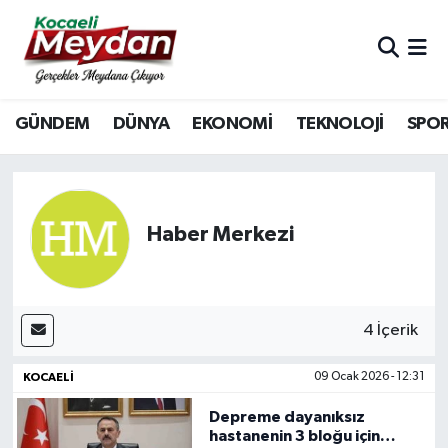
Nöbetçi Eczaneler
GÜNDEM
DÜNYA
EKONOMİ
TEKNOLOJİ
SPO
Hava Durumu
Trafik Durumu
Süper Lig Puan Durumu ve Fikstür
Haber Merkezi
Tüm Manşetler
Son Dakika Haberleri
4 İçerik
KOCAELI
09 Ocak 2026 - 12:31
Haber Arşivi
Depreme dayanıksız
hastanenin 3 bloğu için