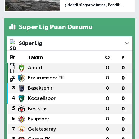
şiddetli rüzgar ve fırtına, Pendik
Balıkçılar Barınağı'ndaki tekneleri
salladı. Sert dalgalar ise Kartal
sahilinde kıyı içerisindeki kayaları
Süper Lig Puan Durumu
dövdü.
Süper Lig
#
Takım
O
P
1
Amed
0
0
2
Erzurumspor FK
0
0
3
Başakşehir
0
0
4
Kocaelispor
0
0
5
Beşiktaş
0
0
6
Eyüpspor
0
0
7
Galatasaray
0
0