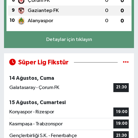
8
Çorum FK
0
0
9
Gaziantep FK
0
0
10
Alanyaspor
0
0
Detaylar için tıklayın
Süper Lig Fikstür
14 Ağustos, Cuma
Galatasaray - Çorum FK
21:30
15 Ağustos, Cumartesi
Konyaspor - Rizespor
19:00
Kasımpaşa - Trabzonspor
19:00
Gençlerbirliği S.K. - Fenerbahçe
21:30