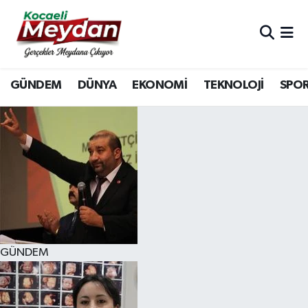
Nöbetçi Eczaneler
GÜNDEM
DÜNYA
EKONOMİ
TEKNOLOJİ
SPO
Hava Durumu
Trafik Durumu
Süper Lig Puan Durumu ve Fikstür
Tüm Manşetler
Son Dakika Haberleri
GÜNDEM
Haber Arşivi