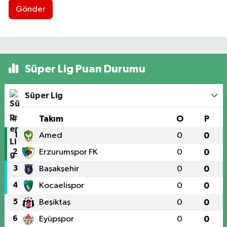
Gönder
Süper Lig Puan Durumu
Süper Lig
#
Takım
O
P
1
Amed
0
0
2
Erzurumspor FK
0
0
3
Başakşehir
0
0
4
Kocaelispor
0
0
5
Beşiktaş
0
0
6
Eyüpspor
0
0