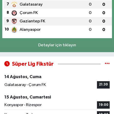
7
Galatasaray
0
0
8
Çorum FK
0
0
9
Gaziantep FK
0
0
10
Alanyaspor
0
0
Detaylar için tıklayın
Süper Lig Fikstür
14 Ağustos, Cuma
Galatasaray - Çorum FK
21:30
15 Ağustos, Cumartesi
Konyaspor - Rizespor
19:00