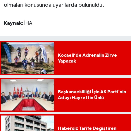
olmaları konusunda uyarılarda bulunuldu.
Kaynak:
İHA
Kocaeli’de Adrenalin Zirve
Yapacak
Başkanvekilliği İçin AK Parti’nin
Adayı Hayrettin Ünlü
Habersiz Tarife Değiştiren