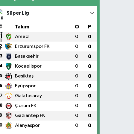
Süper Lig
#
Takım
O
P
1
Amed
0
0
2
Erzurumspor FK
0
0
3
Başakşehir
0
0
4
Kocaelispor
0
0
5
Beşiktaş
0
0
6
Eyüpspor
0
0
7
Galatasaray
0
0
8
Çorum FK
0
0
9
Gaziantep FK
0
0
0
Alanyaspor
0
0