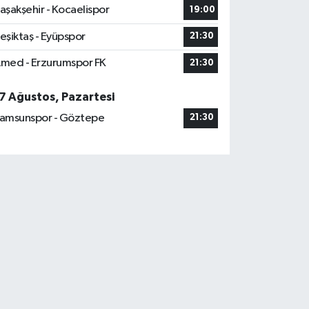
aşakşehir - Kocaelispor
19:00
eşiktaş - Eyüpspor
21:30
med - Erzurumspor FK
21:30
7 Ağustos, Pazartesi
amsunspor - Göztepe
21:30