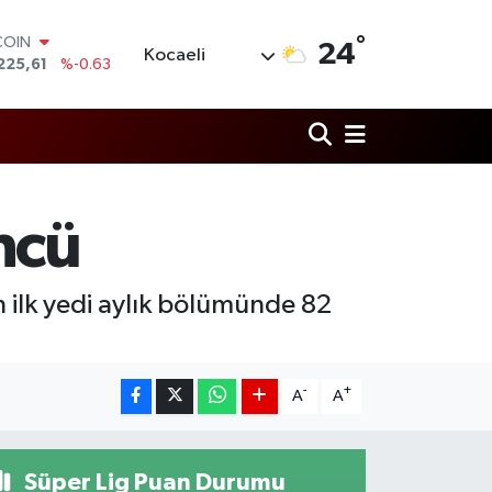
°
COIN
24
Kocaeli
225,61
%-0.63
LAR
7143
%0.16
RO
0317
%-0.02
RLİN
2463
%0.07
M ALTIN
ncü
0.40
%0.45
T100
799
%70
n ilk yedi aylık bölümünde 82
-
+
A
A
Süper Lig Puan Durumu