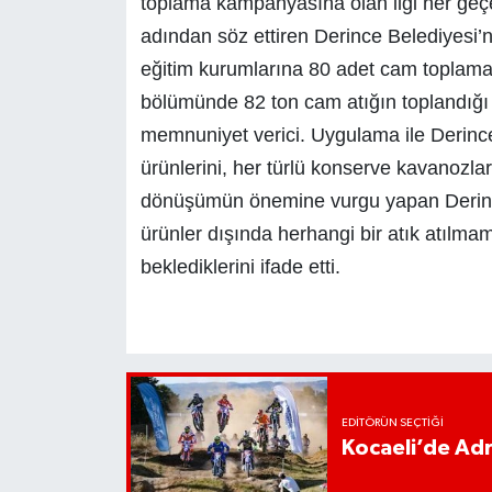
toplama kampanyasına olan ilgi her geçen 
adından söz ettiren Derince Belediyesi’n
eğitim kurumlarına 80 adet cam toplama ku
bölümünde 82 ton cam atığın toplandığı 
memnuniyet verici. Uygulama ile Derincel
ürünlerini, her türlü konserve kavanozla
dönüşümün önemine vurgu yapan Derince
ürünler dışında herhangi bir atık atılma
beklediklerini ifade etti.
EDITÖRÜN SEÇTIĞI
Kocaeli’de Adr