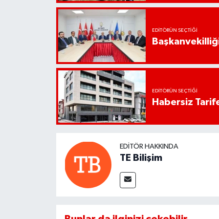
EDITÖRÜN SEÇTIĞI
Başkanvekilliği
EDITÖRÜN SEÇTIĞI
Habersiz Tarife
EDITÖR HAKKINDA
TE Bilişim