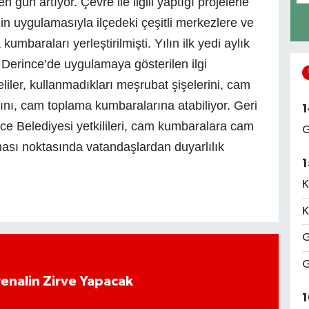
gün artıyor. Çevre ile ilgili yaptığı projelerle
in uygulamasıyla ilçedeki çeşitli merkezlere ve
mbaraları yerleştirilmişti. Yılın ilk yedi aylık
Derince’de uygulamaya gösterilen ilgi
iler, kullanmadıkları meşrubat şişelerini, cam
rını, cam toplama kumbaralarına atabiliyor. Geri
1
 Belediyesi yetkilileri, cam kumbaralara cam
G
ması noktasında vatandaşlardan duyarlılık
1
K
K
G
G
enalin Zirve Yapacak
1