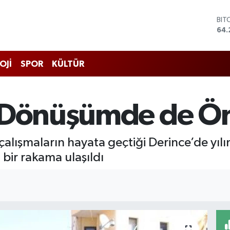
BIT
64.
DO
47,
EU
OJİ
SPOR
KÜLTÜR
55,
STE
64,
GRA
i Dönüşümde de Ö
651
BİS
13.
lışmaların hayata geçtiği Derince’de yılı
bir rakama ulaşıldı