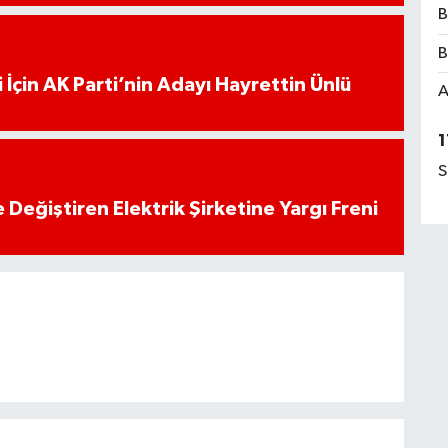
B
B
 İçin AK Parti’nin Adayı Hayrettin Ünlü
A
1
S
 Değiştiren Elektrik Şirketine Yargı Freni