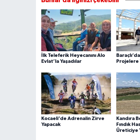
Bunlar da ilginizi çekebilir
İlk Teleferik Heyecanını Alo
Baraçlı’d
Evlat’la Yaşadılar
Projelere 
Kocaeli’de Adrenalin Zirve
Kandıra B
Yapacak
Fındık Ha
Üreticiye 