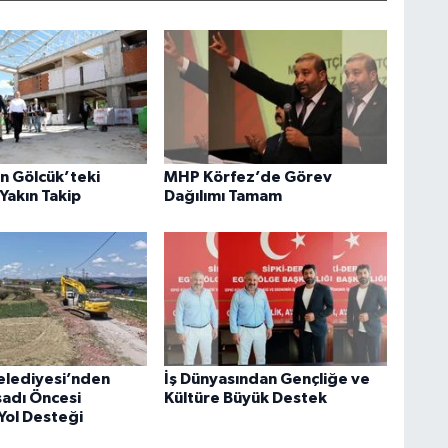
an Gölcük’teki
MHP Körfez’de Görev
Yakın Takip
Dağılımı Tamam
elediyesi’nden
İş Dünyasından Gençliğe ve
sadı Öncesi
Kültüre Büyük Destek
Yol Desteği