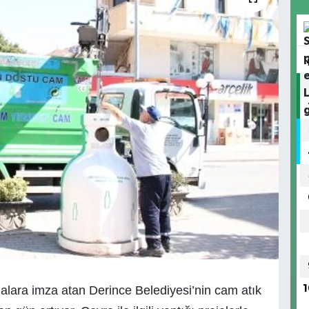
lara imza atan Derince Belediyesi’nin cam atık
1