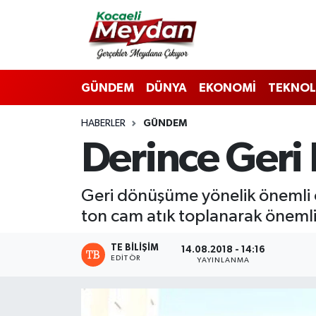
Nöbetçi Eczaneler
GÜNDEM
DÜNYA
EKONOMİ
TEKNOL
Hava Durumu
HABERLER
GÜNDEM
Trafik Durumu
Derince Ger
Süper Lig Puan Durumu ve Fikstür
Geri dönüşüme yönelik önemli ça
Tüm Manşetler
ton cam atık toplanarak önemli 
Son Dakika Haberleri
TE BILIŞIM
14.08.2018 - 14:16
EDITÖR
YAYINLANMA
Haber Arşivi