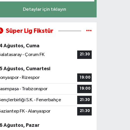
Detaylar için tıklayın
Süper Lig Fikstür
4 Ağustos, Cuma
alatasaray - Çorum FK
21:30
5 Ağustos, Cumartesi
onyaspor - Rizespor
19:00
asımpaşa - Trabzonspor
19:00
ençlerbirliği S.K. - Fenerbahçe
21:30
aziantep FK - Alanyaspor
21:30
6 Ağustos, Pazar