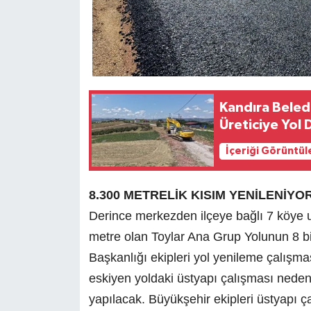
Kandıra Beled
Üreticiye Yol 
İçeriği Görüntül
8.300 METRELİK KISIM YENİLENİYO
Derince merkezden ilçeye bağlı 7 köye 
metre olan Toylar Ana Grup Yolunun 8 bi
Başkanlığı ekipleri yol yenileme çalışma
eskiyen yoldaki üstyapı çalışması nedeni
yapılacak. Büyükşehir ekipleri üstyapı ç