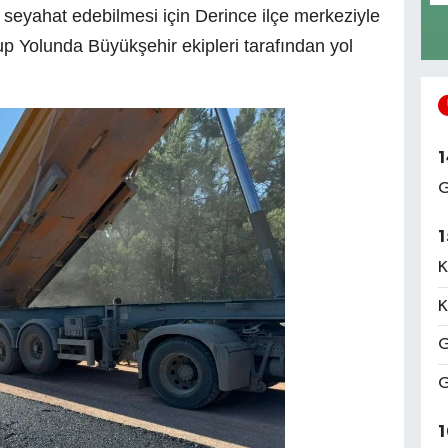
 seyahat edebilmesi için Derince ilçe merkeziyle
p Yolunda Büyükşehir ekipleri tarafından yol
1
G
1
K
K
G
G
1