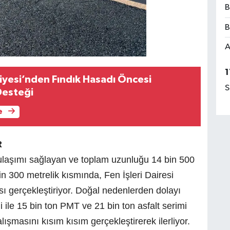
B
B
A
1
iyesi’nden Fındık Hasadı Öncesi
S
Desteği
e
R
ulaşımı sağlayan ve toplam uzunluğu 14 bin 500
n 300 metrelik kısmında, Fen İşleri Dairesi
sı gerçekleştiriyor. Doğal nedenlerden dolayı
 ile 15 bin ton PMT ve 21 bin ton asfalt serimi
alışmasını kısım kısım gerçekleştirerek ilerliyor.