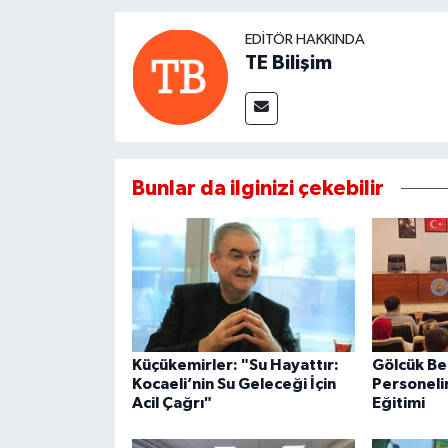
EDITÖR HAKKINDA
TE Bilişim
Bunlar da ilginizi çekebilir
Küçükemirler: "Su Hayattır:
Gölcük Be
Kocaeli’nin Su Geleceği İçin
Personeli
Acil Çağrı"
Eğitimi