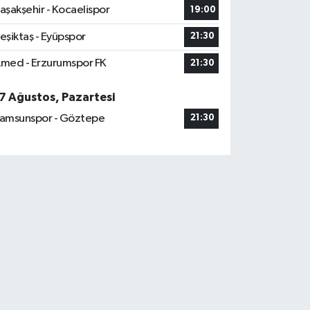
aşakşehir - Kocaelispor
19:00
eşiktaş - Eyüpspor
21:30
med - Erzurumspor FK
21:30
7 Ağustos, Pazartesi
amsunspor - Göztepe
21:30