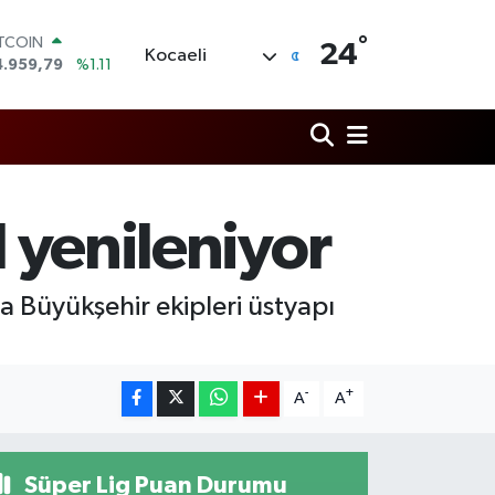
ITCOIN
°
4.959,79
%1.11
24
Kocaeli
OLAR
7,7436
%0.18
URO
5,2510
%0.32
TERLİN
4,4811
%0.38
RAM ALTIN
660.55
%0.03
l yenileniyor
İST100
3.779
%-14
a Büyükşehir ekipleri üstyapı
-
+
A
A
Süper Lig Puan Durumu