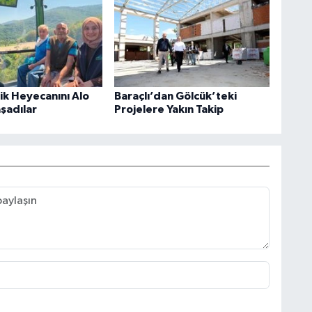
rik Heyecanını Alo
Baraçlı’dan Gölcük’teki
aşadılar
Projelere Yakın Takip