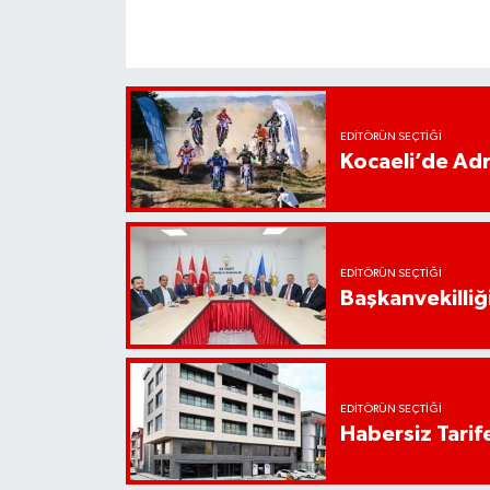
EDITÖRÜN SEÇTIĞI
Kocaeli’de Adr
EDITÖRÜN SEÇTIĞI
Başkanvekilliği
EDITÖRÜN SEÇTIĞI
Habersiz Tarife