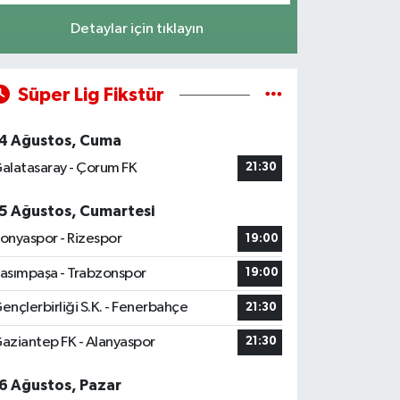
Detaylar için tıklayın
Süper Lig Fikstür
4 Ağustos, Cuma
alatasaray - Çorum FK
21:30
5 Ağustos, Cumartesi
onyaspor - Rizespor
19:00
asımpaşa - Trabzonspor
19:00
ençlerbirliği S.K. - Fenerbahçe
21:30
aziantep FK - Alanyaspor
21:30
6 Ağustos, Pazar