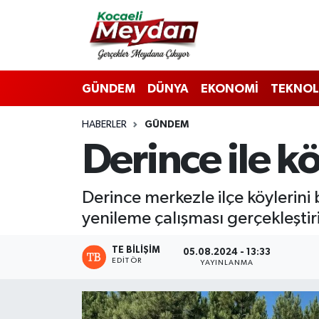
Nöbetçi Eczaneler
GÜNDEM
DÜNYA
EKONOMİ
TEKNOL
Hava Durumu
HABERLER
GÜNDEM
Trafik Durumu
Derince ile k
Süper Lig Puan Durumu ve Fikstür
Derince merkezle ilçe köylerini
Tüm Manşetler
yenileme çalışması gerçekleştir
Son Dakika Haberleri
TE BILIŞIM
05.08.2024 - 13:33
EDITÖR
YAYINLANMA
Haber Arşivi