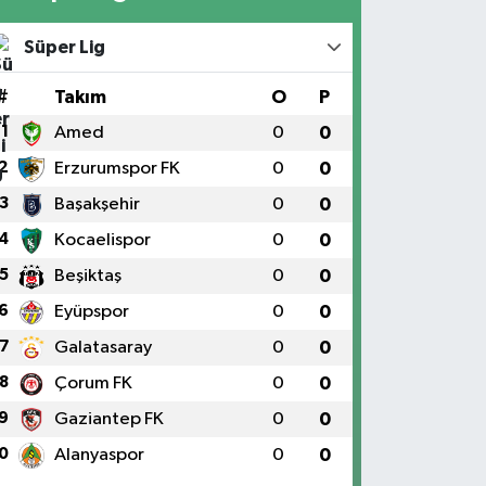
Süper Lig
#
Takım
O
P
1
Amed
0
0
2
Erzurumspor FK
0
0
3
Başakşehir
0
0
4
Kocaelispor
0
0
5
Beşiktaş
0
0
6
Eyüpspor
0
0
7
Galatasaray
0
0
8
Çorum FK
0
0
9
Gaziantep FK
0
0
0
Alanyaspor
0
0