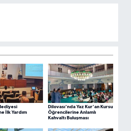
lediyesi
Dilovası'nda Yaz Kur'an Kursu
ne İlk Yardım
Öğrencilerine Anlamlı
Kahvaltı Buluşması