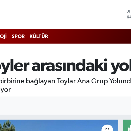
B
6
D
4
E
5
OJİ
SPOR
KÜLTÜR
S
6
G
6
öyler arasındaki yo
B
1
 birbirine bağlayan Toylar Ana Grup Yolund
iyor