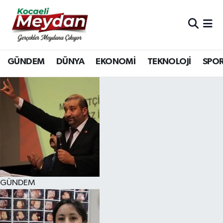
Nöbetçi Eczaneler
GÜNDEM
DÜNYA
EKONOMİ
TEKNOLOJİ
SPO
Hava Durumu
Trafik Durumu
Süper Lig Puan Durumu ve Fikstür
Tüm Manşetler
Son Dakika Haberleri
GÜNDEM
Haber Arşivi