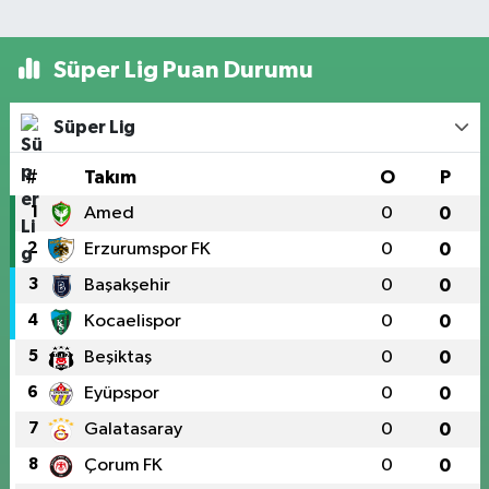
Süper Lig Puan Durumu
Süper Lig
#
Takım
O
P
1
Amed
0
0
2
Erzurumspor FK
0
0
3
Başakşehir
0
0
4
Kocaelispor
0
0
5
Beşiktaş
0
0
6
Eyüpspor
0
0
7
Galatasaray
0
0
8
Çorum FK
0
0