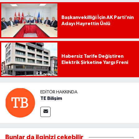
Başkanvekilliği İçin AK Parti’nin
Adayı Hayrettin Ünlü
Habersiz Tarife Değiştiren
Elektrik Şirketine Yargı Freni
EDITÖR HAKKINDA
TE Bilişim
Bunlar da ilginizi çekebilir