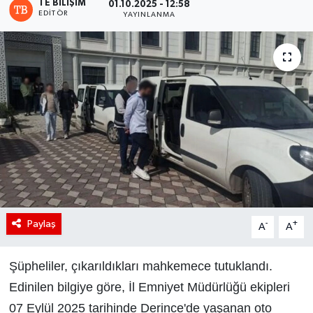
TE BILIŞIM
01.10.2025 - 12:58
EDITÖR
YAYINLANMA
Paylaş
-
+
A
A
Şüpheliler, çıkarıldıkları mahkemece tutuklandı.
Edinilen bilgiye göre, İl Emniyet Müdürlüğü ekipleri
07 Eylül 2025 tarihinde Derince'de yaşanan oto