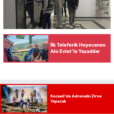
İlk Teleferik Heyecanını
Alo Evlat’la Yaşadılar
Kocaeli’de Adrenalin Zirve
Yapacak