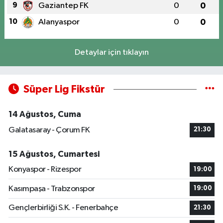
9
Gaziantep FK
0
0
10
Alanyaspor
0
0
Detaylar için tıklayın
Süper Lig Fikstür
14 Ağustos, Cuma
Galatasaray - Çorum FK
21:30
15 Ağustos, Cumartesi
Konyaspor - Rizespor
19:00
Kasımpaşa - Trabzonspor
19:00
Gençlerbirliği S.K. - Fenerbahçe
21:30