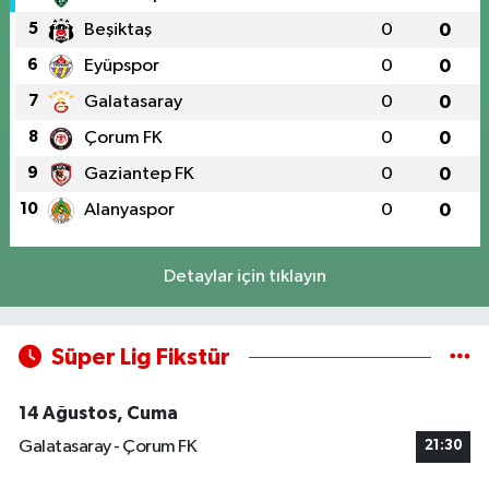
5
Beşiktaş
0
0
6
Eyüpspor
0
0
7
Galatasaray
0
0
8
Çorum FK
0
0
9
Gaziantep FK
0
0
10
Alanyaspor
0
0
Detaylar için tıklayın
Süper Lig Fikstür
14 Ağustos, Cuma
Galatasaray - Çorum FK
21:30