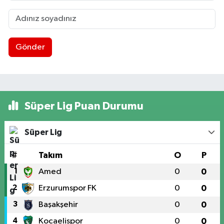
Gönder
Süper Lig Puan Durumu
Süper Lig
#
Takım
O
P
1
Amed
0
0
2
Erzurumspor FK
0
0
3
Başakşehir
0
0
4
Kocaelispor
0
0