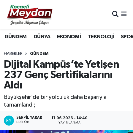
Nöbetçi Eczaneler
GÜNDEM
DÜNYA
EKONOMİ
TEKNOLOJİ
SPO
Hava Durumu
Trafik Durumu
HABERLER
GÜNDEM
Dijital Kampüs’te Yetişen
Süper Lig Puan Durumu ve Fikstür
237 Genç Sertifikalarını
Aldı
Tüm Manşetler
Büyükşehir’de bir yolculuk daha başarıyla
Son Dakika Haberleri
tamamlandı;
Haber Arşivi
SERPİL YARAR
11.06.2026 - 14:40
EDITÖR
YAYINLANMA