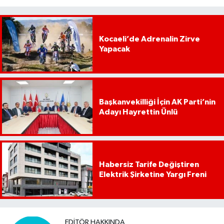
Kocaeli’de Adrenalin Zirve
Yapacak
Başkanvekilliği İçin AK Parti’nin
Adayı Hayrettin Ünlü
Habersiz Tarife Değiştiren
Elektrik Şirketine Yargı Freni
EDITÖR HAKKINDA