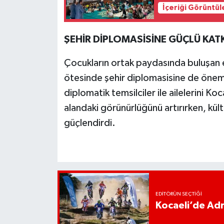
İçeriği Görüntül
ŞEHİR DİPLOMASİSİNE GÜÇLÜ KATK
Çocukların ortak paydasında buluşan et
ötesinde şehir diplomasisine de önemli
diplomatik temsilciler ile ailelerini Ko
alandaki görünürlüğünü artırırken, kült
güçlendirdi.
EDITÖRÜN SEÇTIĞI
Kocaeli’de Adr