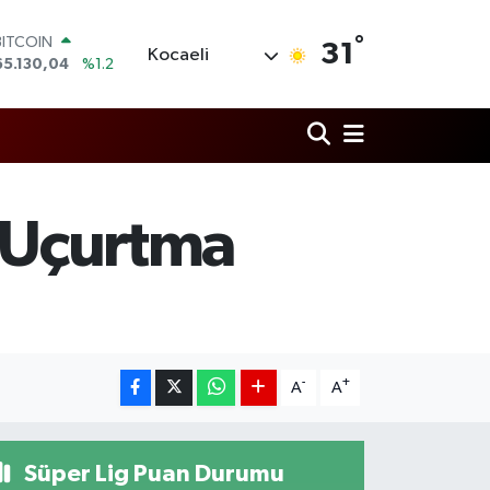
°
DOLAR
31
Kocaeli
47,7069
%0.17
EURO
55,0265
%0.01
STERLİN
64,1897
%0.02
GRAM ALTIN
6618.49
%2.12
BİST100
n Uçurtma
13.887
%64
BITCOIN
65.130,04
%1.2
-
+
A
A
Süper Lig Puan Durumu