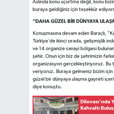
Aslında konu uçurtma değil, konu bizi
buraya geldiğiniz için teşekkür ediyor
“DAHA GÜZEL BİR DÜNYAYA ULAŞ
Konuşmasına devam eden Baraçlı, "Koca
Türkiye’de ikinci sırada, gelişmişlik i
ve 14 organize sanayi bölgesi bulunan
şehir. Onun için biz de şehrimizin fark
organizasyon gerçekleştiriyoruz. Bu 
veriyoruz. Buraya gelmeniz bizim için
güzel bir dünyaya ulaşma gayreti içe
diye konuştu.
Dilovası'nda 
Kahvaltı Bulu