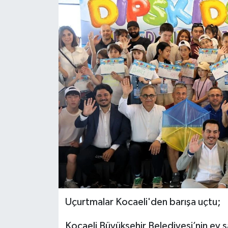
Uçurtmalar Kocaeli'den barışa uçtu;
Kocaeli Büyükşehir Belediyesi’nin ev sa