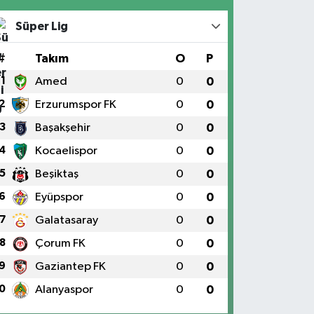
Süper Lig
#
Takım
O
P
1
Amed
0
0
2
Erzurumspor FK
0
0
3
Başakşehir
0
0
4
Kocaelispor
0
0
5
Beşiktaş
0
0
6
Eyüpspor
0
0
7
Galatasaray
0
0
8
Çorum FK
0
0
9
Gaziantep FK
0
0
0
Alanyaspor
0
0