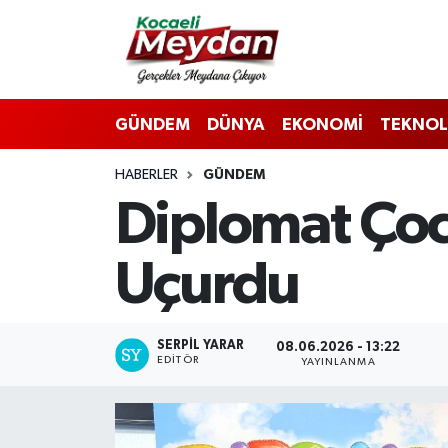
Nöbetçi Eczaneler
GÜNDEM
DÜNYA
EKONOMİ
TEKNOL
Hava Durumu
HABERLER
GÜNDEM
Trafik Durumu
Diplomat Çocu
Süper Lig Puan Durumu ve Fikstür
Uçurdu
Tüm Manşetler
Son Dakika Haberleri
SERPİL YARAR
08.06.2026 - 13:22
EDITÖR
YAYINLANMA
Haber Arşivi