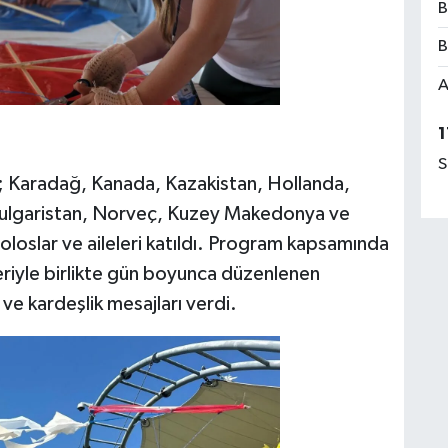
B
B
A
1
S
; Karadağ, Kanada, Kazakistan, Hollanda,
, Bulgaristan, Norveç, Kuzey Makedonya ve
oloslar ve aileleri katıldı. Program kapsamında
leriyle birlikte gün boyunca düzenlenen
 ve kardeşlik mesajları verdi.