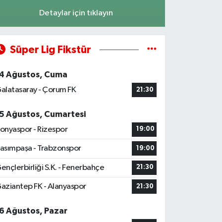
Detaylar için tıklayın
Süper Lig Fikstür
4 Ağustos, Cuma
alatasaray - Çorum FK
21:30
5 Ağustos, Cumartesi
onyaspor - Rizespor
19:00
asımpaşa - Trabzonspor
19:00
ençlerbirliği S.K. - Fenerbahçe
21:30
aziantep FK - Alanyaspor
21:30
6 Ağustos, Pazar