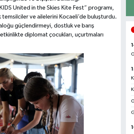
DS United in the Skies Kite Fest” programı,
 temsilciler ve ailelerini Kocaeli’de buluşturdu.
iyaloğu güçlendirmeyi, dostluk ve barış
etkinlikte diplomat çocukları, uçurtmaları
1
G
1
K
K
G
G
1