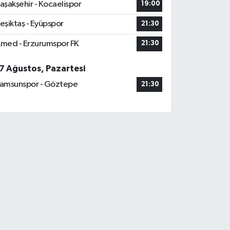
aşakşehir - Kocaelispor
19:00
eşiktaş - Eyüpspor
21:30
med - Erzurumspor FK
21:30
7 Ağustos, Pazartesi
amsunspor - Göztepe
21:30