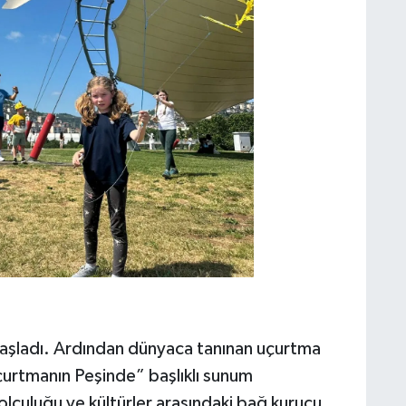
başladı. Ardından dünyaca tanınan uçurtma
urtmanın Peşinde” başlıklı sunum
yolculuğu ve kültürler arasındaki bağ kurucu