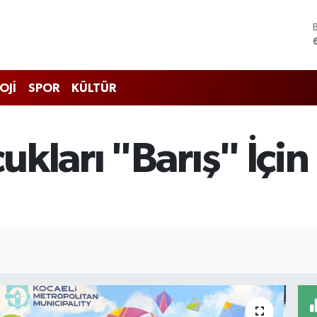
OJİ
SPOR
KÜLTÜR
kları "Barış" İçi